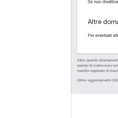
Se vuoi disattiva
Altre dom
Per eventuali a
Salvo quando diversamente 
esempi di codice sono con
marchio registrato di Oracl
Ultimo aggiornamento 202
Coinvolgi
Google Developer Program