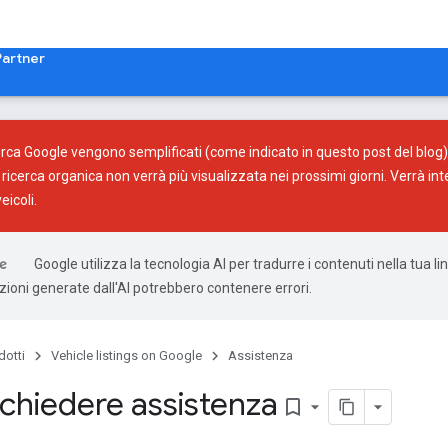
Partner
Ricerca Google vengono semplificati (come indicato in
questo post del blog
ricerca organica non verrà più visualizzata nei prossimi giorni. Verrà in
eicoli.
Google utilizza la tecnologia AI per tradurre i contenuti nella tua l
uzioni generate dall'AI potrebbero contenere errori.
dotti
Vehicle listings on Google
Assistenza
chiedere assistenza
bookmark_border