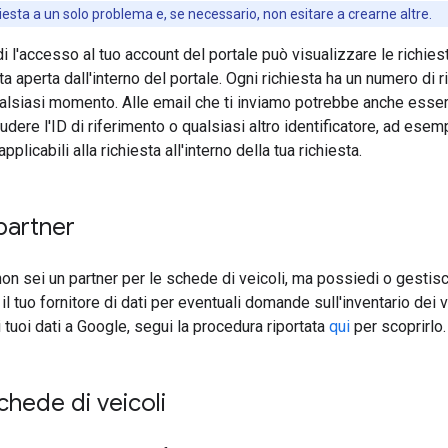
hiesta a un solo problema e, se necessario, non esitare a crearne altre.
 l'accesso al tuo account del portale può visualizzare le richie
ta aperta dall'interno del portale. Ogni richiesta ha un numero di r
ualsiasi momento. Alle email che ti inviamo potrebbe anche esser
ludere l'ID di riferimento o qualsiasi altro identificatore, ad ese
plicabili alla richiesta all'interno della tua richiesta.
 partner
n sei un partner per le schede di veicoli, ma possiedi o gestisci u
il tuo fornitore di dati per eventuali domande sull'inventario dei 
i tuoi dati a Google, segui la procedura riportata
qui
per scoprirlo.
chede di veicoli