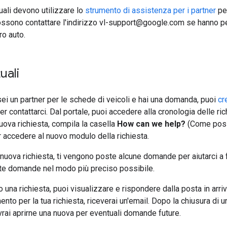
ttuali devono utilizzare lo
strumento di assistenza per i partner
per
possono contattare l'indirizzo vl-support@google.com se hanno p
ro auto.
uali
ei un partner per le schede di veicoli e hai una domanda, puoi
cr
er contattarci. Dal portale, puoi accedere alla cronologia delle ri
uova richiesta, compila la casella
How can we help?
(Come possi
r accedere al nuovo modulo della richiesta.
nuova richiesta, ti vengono poste alcune domande per aiutarci a f
te domande nel modo più preciso possibile.
una richiesta, puoi visualizzare e rispondere dalla posta in arriv
nto per la tua richiesta, riceverai un'email. Dopo la chiusura di u
rai aprirne una nuova per eventuali domande future.