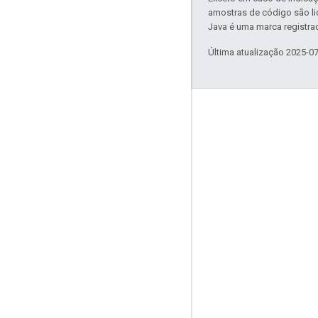
amostras de código são l
Java é uma marca registrad
Última atualização 2025-0
Envolver
Google Developer Program
Google Developer Groups
Google Developer Experts
Accelerators
Google Cloud & NVIDIA