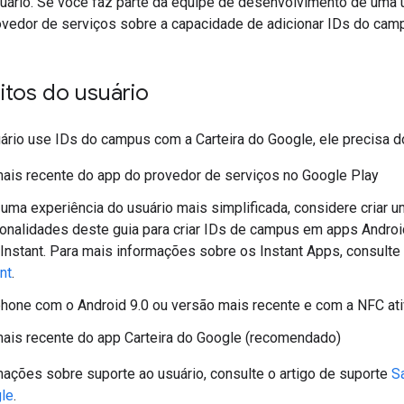
uário. Se você faz parte da equipe de desenvolvimento de uma u
ovedor de serviços sobre a capacidade de adicionar IDs do camp
itos do usuário
ário use IDs do campus com a Carteira do Google, ele precisa d
ais recente do app do provedor de serviços no Google Play
 uma experiência do usuário mais simplificada, considere criar u
ionalidades deste guia para criar IDs de campus em apps Andro
 Instant. Para mais informações sobre os Instant Apps, consulte
nt
.
one com o Android 9.0 ou versão mais recente e com a NFC at
ais recente do app Carteira do Google (recomendado)
mações sobre suporte ao usuário, consulte o artigo de suporte
Sa
gle
.