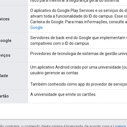
risco para melhorar a segurança geral do sistema.
O aplicativo do Google Play Services e os serviços do d
ativam toda a funcionalidade do ID do campus. Esse
vices
Carteira do Google. Para mais informações, consulte 
Google
.
Servidores de back-end do Google que implementam v
Google
compatíveis com o ID do campus.
Provedores de tecnologia de sistemas de gestão univer
rviços
Um aplicativo Android criado por uma universidade (ou
usuário gerencie as contas.
dade
Também conhecido como app do provedor de serviço
A universidade que emite os cartões.
artão
ão contrária, o conteúdo desta página é licenciado de acordo com a
Licença 