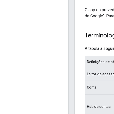
O app do provedo
do Google". Par
Terminolo
A tabela a segu
Definições de 
Leitor de acess
Conta
Hub de contas