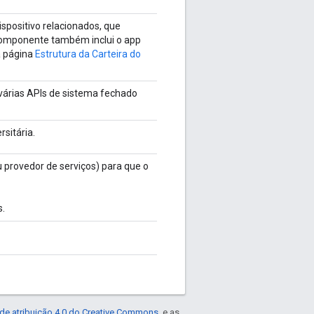
ispositivo relacionados, que
 componente também inclui o app
a página
Estrutura da Carteira do
árias APIs de sistema fechado
sitária.
 provedor de serviços) para que o
s.
de atribuição 4.0 do Creative Commons
, e as