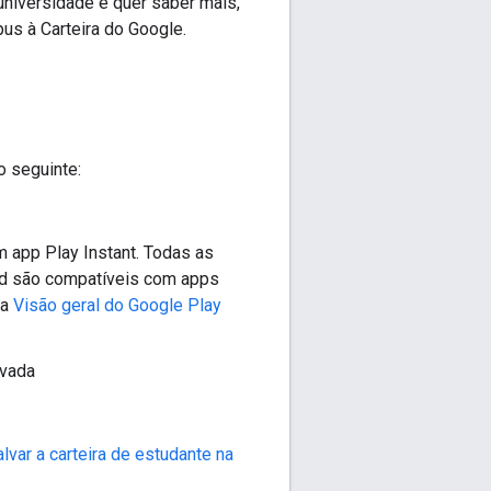
niversidade e quer saber mais,
us à Carteira do Google.
o seguinte:
m app Play Instant. Todas as
id são compatíveis com apps
 a
Visão geral do Google Play
ivada
lvar a carteira de estudante na