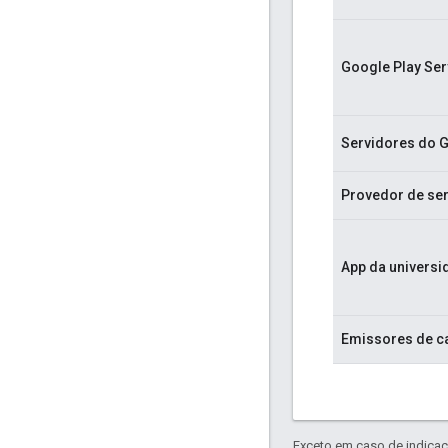
Google Play Ser
Servidores do 
Provedor de se
App da universi
Emissores de c
Exceto em caso de indicaç