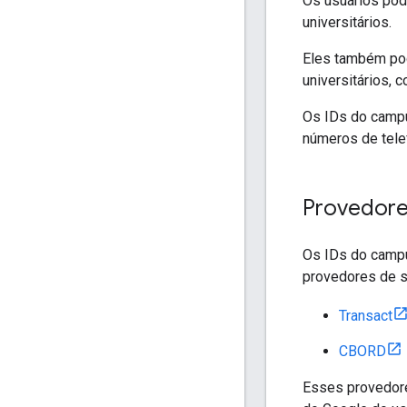
Os usuários pod
universitários.
Eles também pod
universitários, 
Os IDs do campu
números de tele
Provedore
Os IDs do campu
provedores de s
Transact
CBORD
Esses provedore