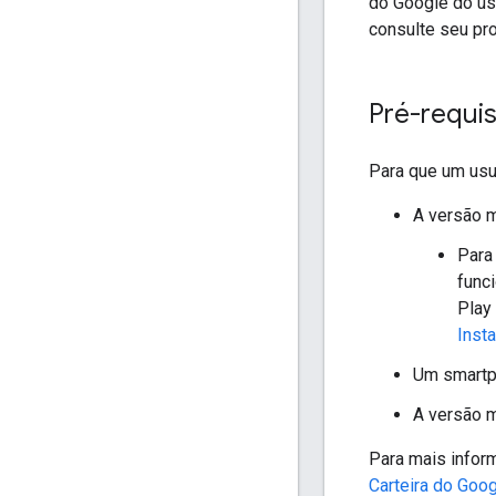
do Google do us
consulte seu pr
Pré-requis
Para que um usu
A versão m
Para
func
Play
Insta
Um smartph
A versão m
Para mais infor
Carteira do Goo