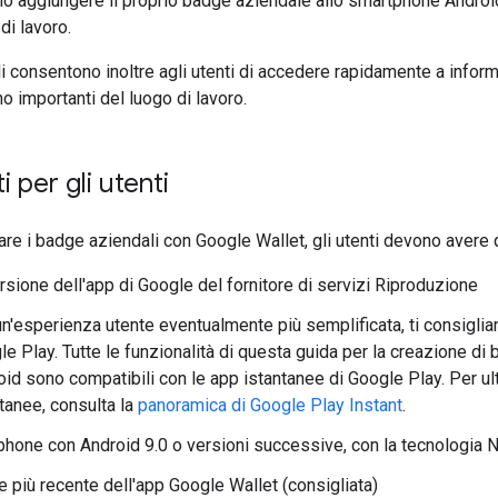
no aggiungere il proprio badge aziendale allo smartphone Androi
 di lavoro.
i consentono inoltre agli utenti di accedere rapidamente a informa
o importanti del luogo di lavoro.
i per gli utenti
zare i badge aziendali con Google Wallet, gli utenti devono avere
ersione dell'app di Google del fornitore di servizi Riproduzione
n'esperienza utente eventualmente più semplificata, ti consiglia
e Play. Tutte le funzionalità di questa guida per la creazione di
id sono compatibili con le app istantanee di Google Play. Per ult
tanee, consulta la
panoramica di Google Play Instant
.
hone con Android 9.0 o versioni successive, con la tecnologia N
e più recente dell'app Google Wallet (consigliata)