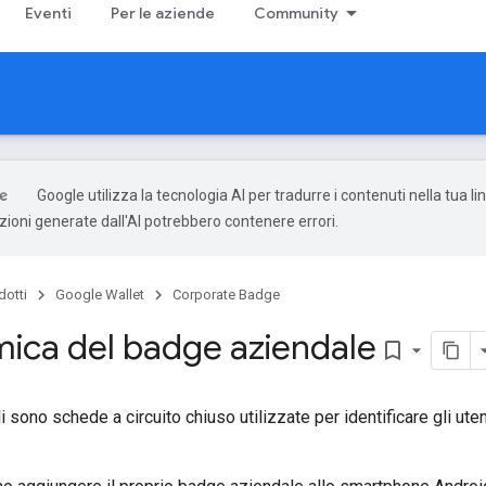
Eventi
Per le aziende
Community
Google utilizza la tecnologia AI per tradurre i contenuti nella tua l
uzioni generate dall'AI potrebbero contenere errori.
dotti
Google Wallet
Corporate Badge
ica del badge aziendale
bookmark_border
i sono schede a circuito chiuso utilizzate per identificare gli ut