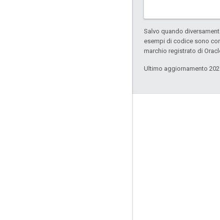
Salvo quando diversamente 
esempi di codice sono con
marchio registrato di Oracl
Ultimo aggiornamento 202
Coinvolgi
Google Developer Program
Google Developer Groups
Google Developer Experts
Accelerators
Google Cloud & NVIDIA