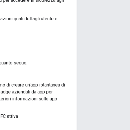
d per accedere in sicurezza agli
zioni quali dettagli utente e
 quanto segue:
mo di creare un'app istantanea di
 badge aziendali da app per
eriori informazioni sulle app
FC attiva