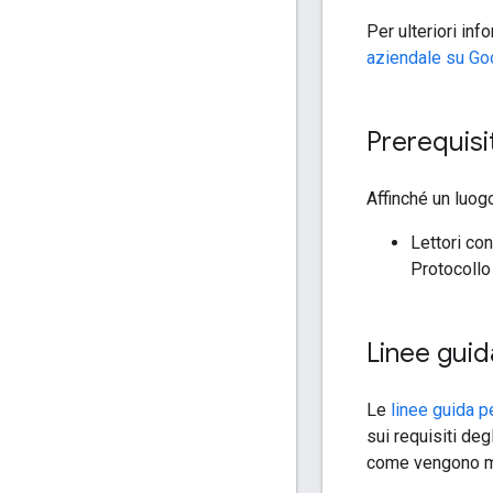
Per ulteriori inf
aziendale su Go
Prerequisi
Affinché un luog
Lettori co
Protocollo 
Linee guid
Le
linee guida pe
sui requisiti de
come vengono ma