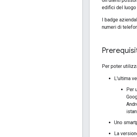
Gli utenti posso
edifici del luogo
I badge aziendal
numeri di telefon
Prerequisit
Per poter utiliz
L'ultima v
Per u
Googl
Andro
istan
Uno smartp
La version