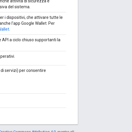
anche attività di sicurezza e
siva del sistema.
r i dispositivi, che attivare tutte le
anche l'app Google Wallet. Per
Wallet
.
API a ciclo chiuso supportanti la
perativi.
di servizi) per consentire
Creative Commons Attribution 4.0
, mentre gli