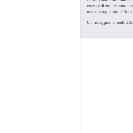
esempi di codice sono con
marchio registrato di Oracl
Ultimo aggiornamento 202
Coinvolgi
Google Developer Program
Google Developer Groups
Google Developer Experts
Accelerators
Google Cloud & NVIDIA