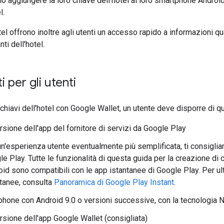
no aggiungere la loro chiave dell'hotel al loro smartphone Androi
l.
tel offrono inoltre agli utenti un accesso rapido a informazioni qu
ti dell'hotel.
i per gli utenti
e chiavi dell'hotel con Google Wallet, un utente deve disporre di 
rsione dell'app del fornitore di servizi da Google Play
n'esperienza utente eventualmente più semplificata, ti consiglia
e Play. Tutte le funzionalità di questa guida per la creazione di c
id sono compatibili con le app istantanee di Google Play. Per ult
ntanee, consulta
Panoramica di Google Play Instant
.
hone con Android 9.0 o versioni successive, con la tecnologia N
ersione dell'app Google Wallet (consigliata)