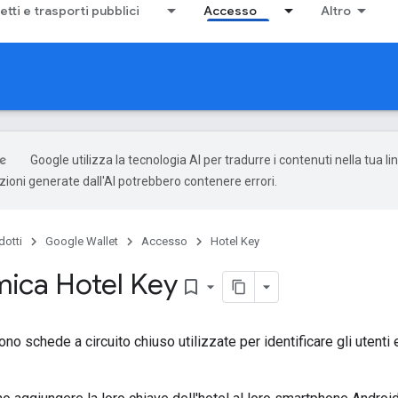
ietti e trasporti pubblici
Accesso
Altro
Google utilizza la tecnologia AI per tradurre i contenuti nella tua l
uzioni generate dall'AI potrebbero contenere errori.
dotti
Google Wallet
Accesso
Hotel Key
ica Hotel Key
bookmark_border
no schede a circuito chiuso utilizzate per identificare gli utent