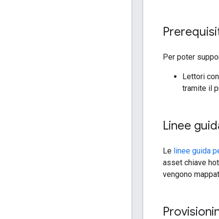
Prerequisit
Per poter suppor
Lettori co
tramite il 
Linee guid
Le
linee guida pe
asset chiave hot
vengono mappate 
Provisioni