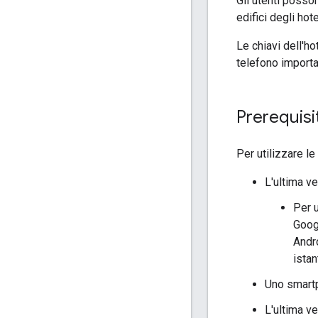
Gli utenti posso
edifici degli hote
Le chiavi dell'ho
telefono importan
Prerequisit
Per utilizzare l
L'ultima ve
Per u
Googl
Andro
ista
Uno smartp
L'ultima v