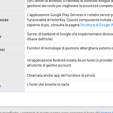
con i lettori di accesso. Il Pannello di controllo esegue 
gestione dei rischi per migliorare la sicurezza comples
L'applicazione Google Play Services e i relativi servizi pe
vices
funzionalità di Hotel Key. Questo componente include 
saperne di più, consulta la pagina
Struttura di Google 
Server di backend di Google che implementano diverse 
e
chiave dell'hotel.
Fornitori di tecnologie di gestione alberghiera sistemi o
vizi
Un'applicazione Android creata da un hotel (o provider 
all'utente di gestire account.
Chiamata anche app del fornitore di servizi.
L'hotel che emette le carte.
e
specificato, i contenuti di questa pagina sono concessi in base alla
licenza 