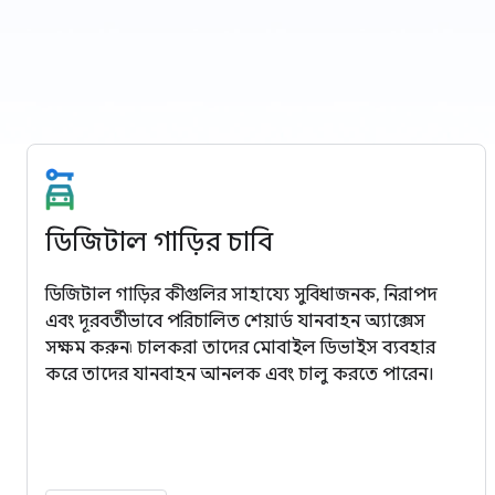
ডিজিটাল গাড়ির চাবি
ডিজিটাল গাড়ির কীগুলির সাহায্যে সুবিধাজনক, নিরাপদ
এবং দূরবর্তীভাবে পরিচালিত শেয়ার্ড যানবাহন অ্যাক্সেস
সক্ষম করুন৷ চালকরা তাদের মোবাইল ডিভাইস ব্যবহার
করে তাদের যানবাহন আনলক এবং চালু করতে পারেন।