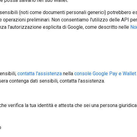
hé possa salvarlo nel suo Wallet.
 sensibili (noti come documenti personali generici) potrebbero es
le operazioni preliminari. Non consentiamo l'utilizzo delle API per
nza l'autorizzazione esplicita di Google, come descritto nelle
Nor
ensibili,
contatta l'assistenza
nella
console Google Pay e Wallet
sera contenga dati sensibili, contatta l'assistenza.
e verifica la tua identità e attesta che sei una persona giuridica
b