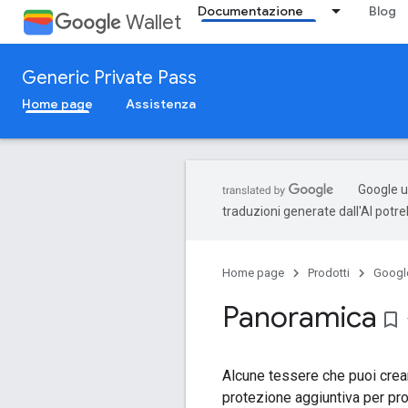
Documentazione
Blog
Wallet
Generic Private Pass
Home page
Assistenza
Google ut
traduzioni generate dall'AI potr
Home page
Prodotti
Google
Panoramica
bookmark_border
Alcune tessere che puoi crea
protezione aggiuntiva per prot