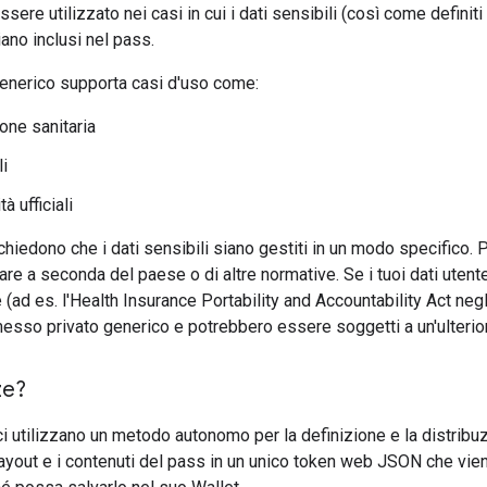
ere utilizzato nei casi in cui i dati sensibili (così come definiti
iano inclusi nel pass.
 generico supporta casi d'uso come:
one sanitaria
li
à ufficiali
ichiedono che i dati sensibili siano gestiti in un modo specifico. P
iare a seconda del paese o di altre normative. Se i tuoi dati uten
e (ad es. l'Health Insurance Portability and Accountability Act negl
ermesso privato generico e potrebbero essere soggetti a un'ulterio
ze?
i utilizzano un metodo autonomo per la definizione e la distribuzi
 layout e i contenuti del pass in un unico token web JSON che vien