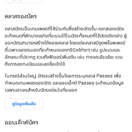
คลาสของบัตร
คลาสบัตรเป็นเทมเพลตที่ใช้ร่วมกันซึ่งสร้างบัตรขึ้น คลาสของบัตร
จะกำหนดที่พักบางอย่างที่จะรวมไว้ในบัตรทั้งหมดที่ใช้บัตรดังกล่าว ผู้
ออกบัตรสามารถสร้างได้หลายคลาส โดยแต่ละคลาสมีชุดพร็อพเพอร์
ตี้เฉพาะของตนเองที่จะกำหนดแอตทริบิวต์ต่างๆ เช่น รูปแบบและ
ลักษณะที่ปรากฏ รวมถึงฟีเจอร์เพิ่มเติม เช่น การแตะอัจฉริยะ รวม
ถึงการลงทะเบียนและลงชื่อเข้าใช้
ในกรณีส่วนใหญ่ บัตรจะสร้างขึ้นโดยการระบุคลาส Passes เพื่อ
กำหนดเทมเพลตของบัตร และออบเจ็กต์ Passes จะกำหนดข้อมูล
เฉพาะเจาะจงสำหรับบัตรแต่ละใบที่จะออก
ดูข้อมูลเพิ่มเติม
ออบเจ็กต์บัตร