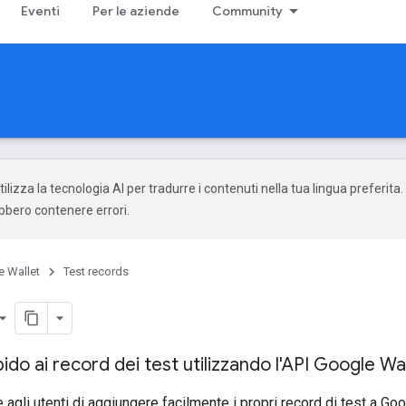
Eventi
Per le aziende
Community
ilizza la tecnologia AI per tradurre i contenuti nella tua lingua preferita.
ebbero contenere errori.
 Wallet
Test records
ido ai record dei test utilizzando l'API Google Wa
gli utenti di aggiungere facilmente i propri record di test a Goog