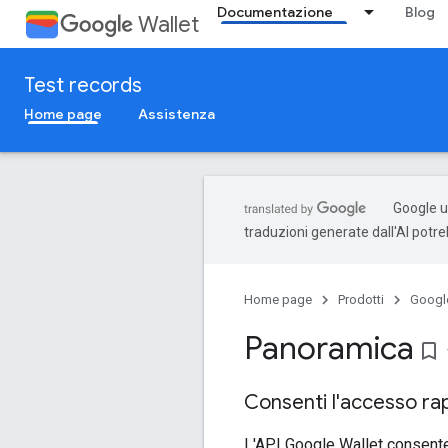
Documentazione
Blog
Wallet
Test records
Home page
Assistenza
Google ut
traduzioni generate dall'AI potr
Home page
Prodotti
Google
Panoramica
bookmark_border
Consenti l'accesso rap
L'API Google Wallet consente a