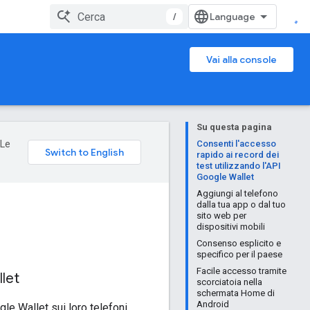
/
Vai alla console
Su questa pagina
 Le
Consenti l'accesso
rapido ai record dei
test utilizzando l'API
Google Wallet
Aggiungi al telefono
dalla tua app o dal tuo
sito web per
dispositivi mobili
Consenso esplicito e
specifico per il paese
Facile accesso tramite
llet
scorciatoia nella
schermata Home di
Android
le Wallet sui loro telefoni,