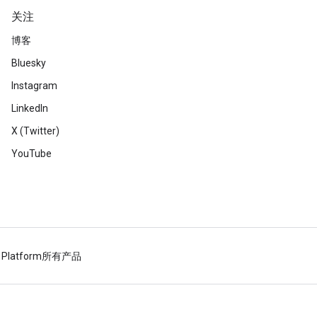
关注
博客
Bluesky
Instagram
LinkedIn
X (Twitter)
YouTube
 Platform
所有产品