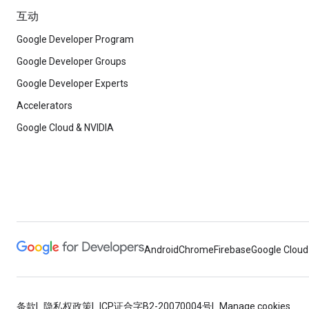
互动
Google Developer Program
Google Developer Groups
Google Developer Experts
Accelerators
Google Cloud & NVIDIA
Android
Chrome
Firebase
Google Cloud
条款
隐私权政策
ICP证合字B2-20070004号
Manage cookies