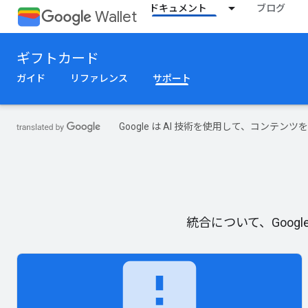
ドキュメント
ブログ
Wallet
ギフトカード
ガイド
リファレンス
サポート
Google は AI 技術を使用して、コン
統合について、Goog
feedback