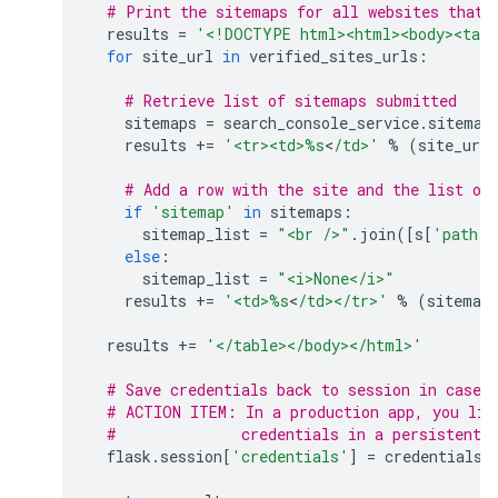
# Print the sitemaps for all websites that 
results
=
'<!DOCTYPE html><html><body><tabl
for
site_url
in
verified_sites_urls
:
# Retrieve list of sitemaps submitted
sitemaps
=
search_console_service
.
sitemap
results
+=
'<tr><td>
%s
<
/td>'
%
(
site_url
# Add a row with the site and the list of
if
'sitemap'
in
sitemaps
:
sitemap_list
=
"<br />"
.
join
([
s
[
'path'
]
else
:
sitemap_list
=
"<i>None</i>"
results
+=
'<td>
%s
<
/td></tr>'
%
(
sitemap
results
+=
'</table></body></html>'
# Save credentials back to session in case 
# ACTION ITEM: In a production app, you lik
#              credentials in a persistent 
flask
.
session
[
'credentials'
]
=
credentials_