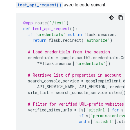
test_api_request()
avec le code suivant:
@app
.
route
(
'/test'
)
def
test_api_request
():
if
'credentials'
not
in
flask
.
session
:
return
flask
.
redirect
(
'authorize'
)
# Load credentials from the session.
credentials
=
google
.
oauth2
.
credentials
.
Cred
**
flask
.
session
[
'credentials'
])
# Retrieve list of properties in account
search_console_service
=
googleapiclient
.
dis
API_SERVICE_NAME
,
API_VERSION
,
credenti
site_list
=
search_console_service
.
sites
()
.
# Filter for verified URL-prefix websites.
verified_sites_urls
=
[
s
[
'siteUrl'
]
for
s
i
if
s
[
'permissionLevel
and
s
[
'siteUrl'
]
.
star