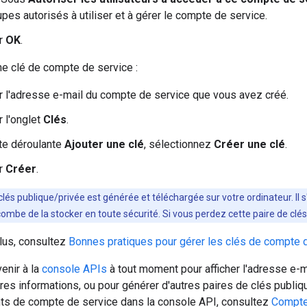
upes autorisés à utiliser et à gérer le compte de service.
ur
OK
.
e clé de compte de service :
r l'adresse e-mail du compte de service que vous avez créé.
r l'onglet
Clés
.
ste déroulante
Ajouter une clé
, sélectionnez
Créer une clé
.
ur
Créer
.
clés publique/privée est générée et téléchargée sur votre ordinateur. Il s'
ncombe de la stocker en toute sécurité. Si vous perdez cette paire de clé
lus, consultez
Bonnes pratiques pour gérer les clés de compte 
enir à la
console APIs
à tout moment pour afficher l'adresse e-m
tres informations, ou pour générer d'autres paires de clés publi
ants de compte de service dans la console API, consultez
Compte