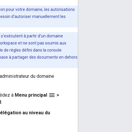
ion pour votre domaine, les autorisations
 besoin d'autoriser manuellement les
i s'exécutent à partir d'un domaine
orkspace et ne sont pas soumis aux
 de règles défini dans la console
kspace à partager des documents en dehors
r-administrateur du domaine
menu
cédez à
Menu principal
>
I
.
délégation au niveau du