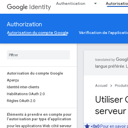
Authentication
Autorisati
Identity
Authorization
Autorisation du compte Google
Vérification de l'applicat
langue préférée. L
Autorisation du compte Google
Aperçu
Accueil
Produit
Identité inter-clients
Habilitations OAuth 2
.
0
Utiliser
Règles OAuth 2
.
0
serveur
b
Éléments à prendre en compte pour
l'autorisation par type d'application
pour les applications Web côté serveur
<0x0
Pour en savoir 