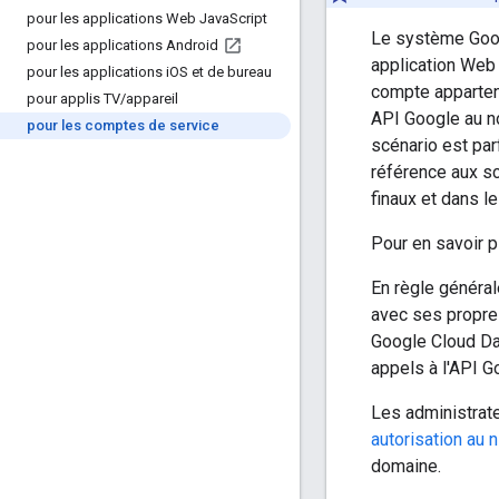
pour les applications Web Java
Script
Le système Goog
pour les applications Android
application Web 
pour les applications i
OS et de bureau
compte appartenan
pour applis TV
/
appareil
API Google au no
pour les comptes de service
scénario est par
référence aux sc
finaux et dans l
Pour en savoir p
En règle général
avec ses propres
Google Cloud Da
appels à l'API G
Les administra
autorisation au 
domaine.