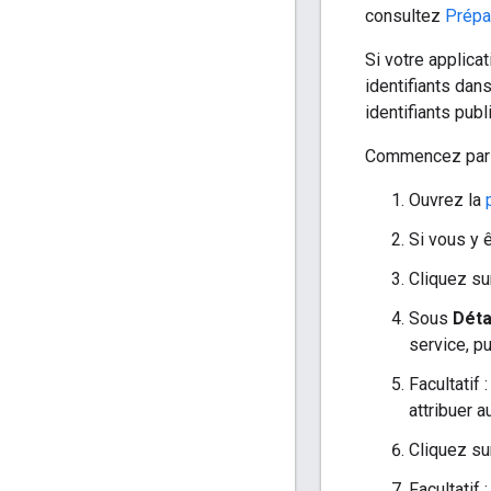
consultez
Prépa
Si votre applic
identifiants dan
identifiants pub
Commencez par c
Ouvrez la
Si vous y ê
Cliquez s
Sous
Déta
service, p
Facultatif
attribuer 
Cliquez s
Facultatif