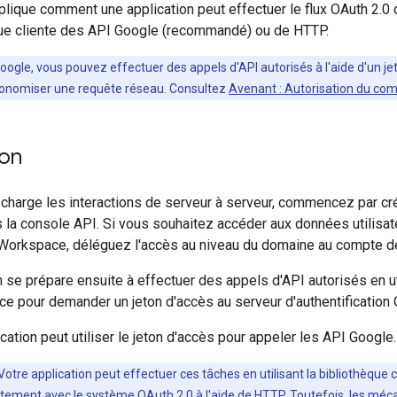
ique comment une application peut effectuer le flux OAuth 2.0 d
que cliente des API Google (recommandé) ou de HTTP.
ogle, vous pouvez effectuer des appels d'API autorisés à l'aide d'un jet
économiser une requête réseau. Consultez
Avenant : Autorisation du co
ion
 charge les interactions de serveur à serveur, commencez par cr
s la console API. Si vous souhaitez accéder aux données utilisate
orkspace, déléguez l'accès au niveau du domaine au compte de
n se prépare ensuite à effectuer des appels d'API autorisés en uti
e pour demander un jeton d'accès au serveur d'authentification 
ication peut utiliser le jeton d'accès pour appeler les API Google.
 Votre application peut effectuer ces tâches en utilisant la bibliothèque
ctement avec le système OAuth 2.0 à l'aide de HTTP. Toutefois, les méc