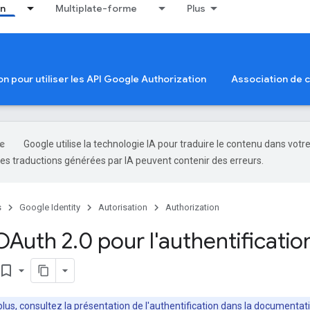
on
Multiplate-forme
Plus
ion pour utiliser les API Google Authorization
Association de
Google utilise la technologie IA pour traduire le contenu dans votr
es traductions générées par IA peuvent contenir des erreurs.
s
Google Identity
Autorisation
Authorization
 OAuth 2
.
0 pour l'authentificatio
ookmark_border
plus, consultez la
présentation de l'authentification
dans la documentati