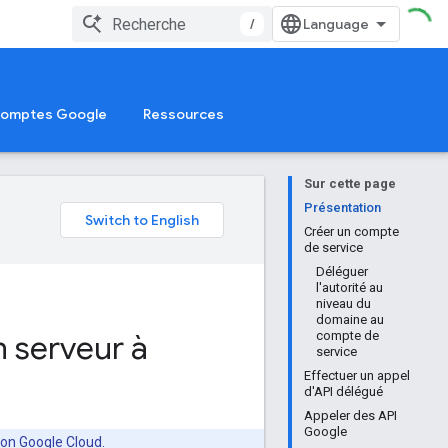
/
 comptes Google
Ressources
Sur cette page
e
Présentation
Créer un compte
de service
Déléguer
l'autorité au
niveau du
domaine au
n serveur à
compte de
service
Effectuer un appel
d'API délégué
Appeler des API
Google
on Google Cloud.