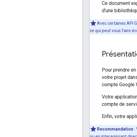
Ce document expl
d'une bibliothè
Avec certaines API Go
ce qui peut vous faire 
Présentat
Pour prendre en
votre projet dan
compte Google W
Votre applicatio
compte de servic
Enfin, votre appl
Recommandation
:
ou en interagissant dire