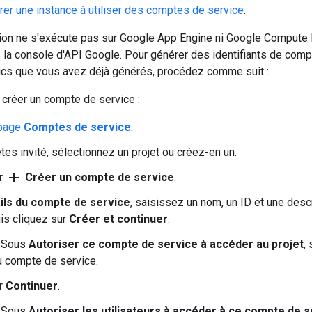
rer une instance à utiliser des comptes de service
.
ation ne s'exécute pas sur Google App Engine ni Google Compute
s la console d'API Google. Pour générer des identifiants de compt
lics que vous avez déjà générés, procédez comme suit :
réer un compte de service :
page
Comptes de service
.
tes invité, sélectionnez un projet ou créez-en un.
add
ur
Créer un compte de service
.
ils du compte de service
, saisissez un nom, un ID et une desc
uis cliquez sur
Créer et continuer
.
 : Sous
Autoriser ce compte de service à accéder au projet
,
au compte de service.
ur
Continuer
.
 : Sous
Autoriser les utilisateurs à accéder à ce compte de s