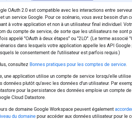
le OAuth 2.0 est compatible avec les interactions entre serveur
et un service Google. Pour ce scénario, vous avez besoin d'un
c
t à votre application et non à un utilisateur final individuel. Vot
m du compte de service, de sorte que les utilisateurs ne sont 
fois appelé "OAuth à deux étapes" ou "2LO". (Le terme associé "O
énarios dans lesquels votre application appelle les API Google 
esquels le consentement de l'utilisateur est parfois requis.)
lus, consultez
Bonnes pratiques pour les comptes de service
.
e, une application utilise un compte de service lorsqu'elle utilis
 données plutôt qu'avec les données d'un utilisateur. Par exemple
tastore pour la persistance des données emploie un compte de s
oogle Cloud Datastore.
teurs de domaine Google Workspace peuvent également
accorde
niveau du domaine
pour accéder aux données utilisateur pour le c