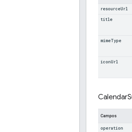
resource
Url
title
mime
Type
icon
Url
Calendar
S
Campos
operation