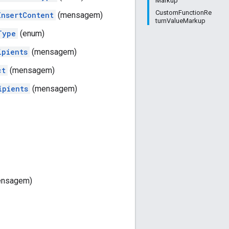
Markup
CustomFunctionRe
InsertContent
(mensagem)
turnValueMarkup
Type
(enum)
ipients
(mensagem)
ct
(mensagem)
ipients
(mensagem)
nsagem)