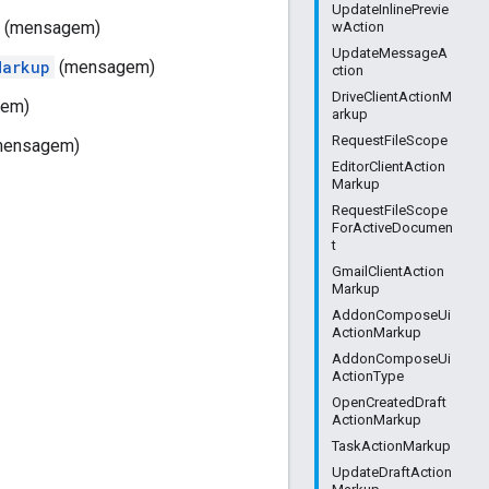
UpdateInlinePrevie
(mensagem)
wAction
UpdateMessageA
Markup
(mensagem)
ction
DriveClientActionM
em)
arkup
RequestFileScope
ensagem)
EditorClientAction
Markup
RequestFileScope
ForActiveDocumen
t
GmailClientAction
Markup
AddonComposeUi
ActionMarkup
AddonComposeUi
ActionType
OpenCreatedDraft
ActionMarkup
TaskActionMarkup
UpdateDraftAction