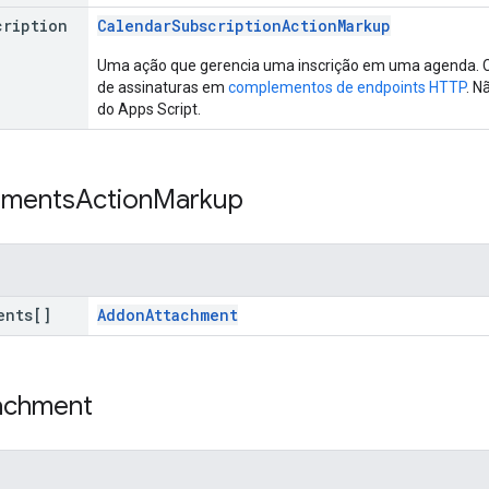
cription
CalendarSubscriptionActionMarkup
Uma ação que gerencia uma inscrição em uma agenda. C
de assinaturas em
complementos de endpoints HTTP
. N
do Apps Script.
hments
Action
Markup
ents[]
AddonAttachment
achment