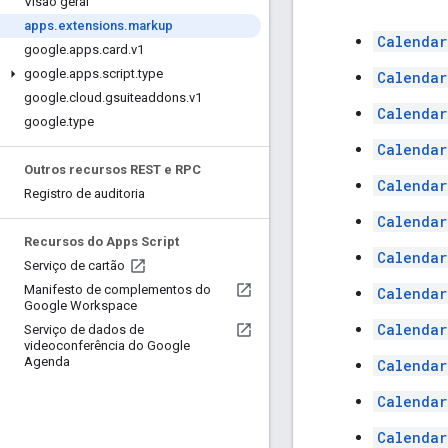
Visão geral
apps
.
extensions
.
markup
Calendar
google
.
apps
.
card
.
v1
google
.
apps
.
script
.
type
Calendar
google
.
cloud
.
gsuiteaddons
.
v1
Calendar
google
.
type
Calendar
Outros recursos REST e RPC
Calendar
Registro de auditoria
Calendar
Recursos do Apps Script
Calendar
Serviço de cartão
Manifesto de complementos do
Calendar
Google Workspace
Calendar
Serviço de dados de
videoconferência do Google
Agenda
Calendar
Calendar
Calendar