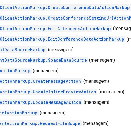
ClientActionMarkup.CreateConferenceDataActionMarkup
ClientActionMarkup.CreateConferenceSettingUrlAction
ClientActionMarkup.EditAttendeesActionMarkup
(mensag
ClientActionMarkup.EditConferenceDataActionMarkup
(m
ntDataSourceMarkup
(mensagem)
ntDataSourceMarkup.SpaceDataSource
(mensagem)
ActionMarkup
(mensagem)
ActionMarkup.CreateMessageAction
(mensagem)
ActionMarkup.UpdateInlinePreviewAction
(mensagem)
ActionMarkup.UpdateMessageAction
(mensagem)
entActionMarkup
(mensagem)
entActionMarkup.RequestFileScope
(mensagem)