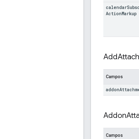
calendar
Subs
Action
Markup
Add
Attac
Campos
addon
Attachm
Addon
Att
Campos