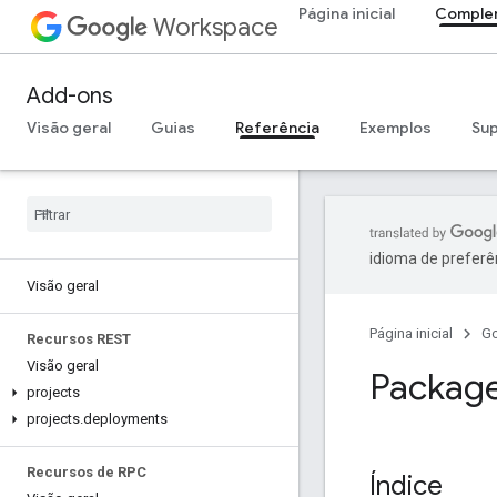
Página inicial
Comple
Workspace
Add-ons
Visão geral
Guias
Referência
Exemplos
Su
idioma de preferê
Visão geral
Página inicial
G
Recursos REST
Visão geral
Packag
projects
projects
.
deployments
Recursos de RPC
Índice