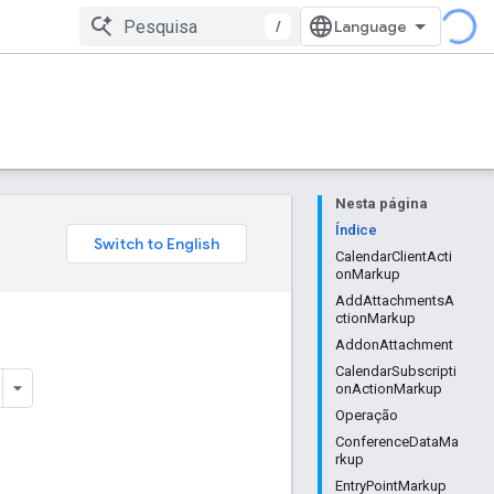
/
Nesta página
Índice
CalendarClientActi
onMarkup
AddAttachmentsA
ctionMarkup
AddonAttachment
CalendarSubscripti
onActionMarkup
Operação
ConferenceDataMa
rkup
EntryPointMarkup