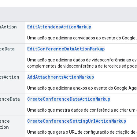
s
Action
EditAttendeesActionMarkup
Uma ação que adiciona convidados ao evento do Google
ce
Data
EditConferenceDataActionMarkup
Uma ação que adiciona dados de videoconferência ao ev
complementos de videoconferência de terceiros só pode
ts
Action
AddAttachmentsActionMarkup
Uma ação que adiciona anexos ao evento do Google Age
ence
Data
CreateConferenceDataActionMarkup
Uma ação que mostra dados de conferência ao criar um 
ence
CreateConferenceSettingUrlActionMarkup
tion
Uma ação que gera o URL de configuração de criação de 