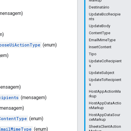
Markup
Destinatário
mensagem)
UpdateBccRecipie
nts
UpdateBody
ContentType
m)
EmailMimeType
poseUiActionType
(enum)
InsertContent
Tipo
gem)
UpdateCcRecipient
s
UpdateSubject
UpdateToRecipient
s
ensagem)
HostAppActionMa
rkup
cipients
(mensagem)
HostAppDataActio
mensagem)
nMarkup
HostAppDataSour
ContentType
(enum)
ceMarkup
SheetsClientAction
EmailMimeType
(enum)