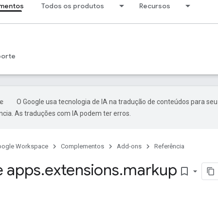
mentos
Todos os produtos
Recursos
porte
O Google usa tecnologia de IA na tradução de conteúdos para seu
ncia. As traduções com IA podem ter erros.
oogle Workspace
Complementos
Add-ons
Referência
e apps
.
extensions
.
markup
bookmark_border