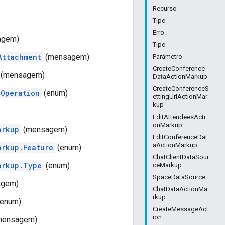
Recurso
Tipo
Erro
agem)
Tipo
Attachment
(mensagem)
Parâmetro
CreateConference
(mensagem)
DataActionMarkup
CreateConferenceS
.Operation
(enum)
ettingUrlActionMar
kup
EditAttendeesActi
onMarkup
arkup
(mensagem)
EditConferenceDat
aActionMarkup
arkup.Feature
(enum)
ChatClientDataSour
arkup.Type
(enum)
ceMarkup
SpaceDataSource
agem)
ChatDataActionMa
rkup
enum)
CreateMessageAct
ion
mensagem)