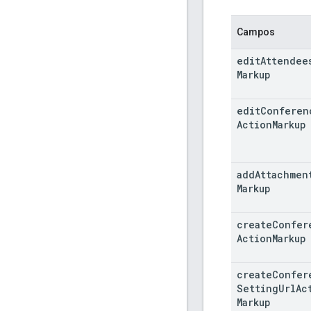
Campos
edit
Attendee
Markup
edit
Conferen
Action
Markup
add
Attachmen
Markup
create
Confer
Action
Markup
create
Confer
Setting
Url
Ac
Markup