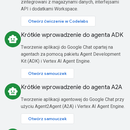
zintegrowani z magazynami danych, interfejsami
API i dodatkami Workspace.
Otwórz ćwiczenie w Codelabs
Krótkie wprowadzenie do agenta ADK
smart_toy
Tworzenie aplikacji do Google Chat opartej na
agentach za pomocą pakietu Agent Development
Kit (ADK) i Vertex AI Agent Engine.
Otwórz samouczek
Krótkie wprowadzenie do agenta A2A
smart_toy
Tworzenie aplikacji agentowej do Google Chat przy
użyciu Agent2Agent (A2A) i Vertex AI Agent Engine.
Otwórz samouczek