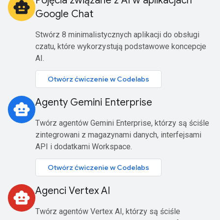
Pojęcia związane z AI w aplikacjach
smart_toy
Google Chat
Stwórz 8 minimalistycznych aplikacji do obsługi
czatu, które wykorzystują podstawowe koncepcje
AI.
Otwórz ćwiczenie w Codelabs
Agenty Gemini Enterprise
smart_toy
Twórz agentów Gemini Enterprise, którzy są ściśle
zintegrowani z magazynami danych, interfejsami
API i dodatkami Workspace.
Otwórz ćwiczenie w Codelabs
Agenci Vertex AI
smart_toy
Twórz agentów Vertex AI, którzy są ściśle