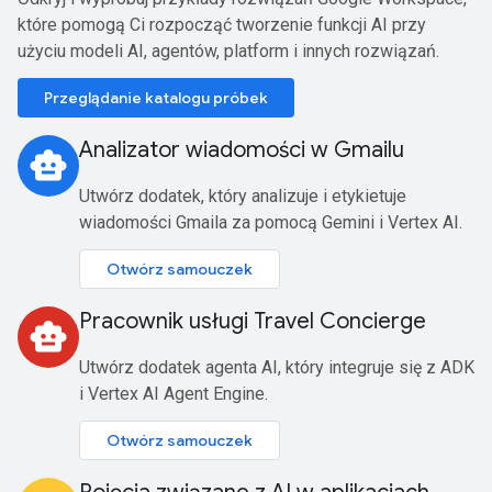
które pomogą Ci rozpocząć tworzenie funkcji AI przy
użyciu modeli AI, agentów, platform i innych rozwiązań.
Przeglądanie katalogu próbek
Analizator wiadomości w Gmailu
smart_toy
Utwórz dodatek, który analizuje i etykietuje
wiadomości Gmaila za pomocą Gemini i Vertex AI.
Otwórz samouczek
Pracownik usługi Travel Concierge
smart_toy
Utwórz dodatek agenta AI, który integruje się z ADK
i Vertex AI Agent Engine.
Otwórz samouczek