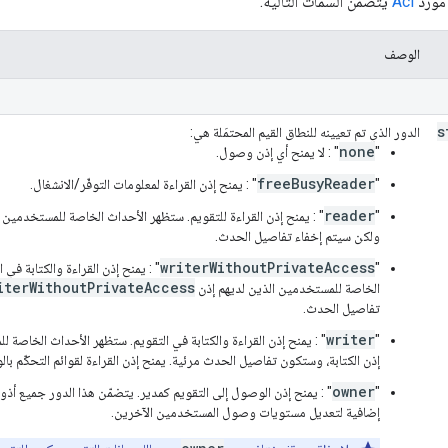
 مورد
Acl
يتضمّن السمات التالية:
الوصف
s
الدور الذي تم تعيينه للنطاق القيم المحتمَلة هي:
none
"
" : لا يمنح أي إذن وصول.
freeBusyReader
"
" : يمنح إذن القراءة لمعلومات التوفّر/الانشغال.
reader
"
" : يمنح إذن القراءة للتقويم. ستظهر الأحداث الخاصة للمستخدمين ال
ولكن سيتم إخفاء تفاصيل الحدث.
writerWithoutPrivateAccess
"
" : يمنح إذن القراءة والكتابة في
iterWithoutPrivateAccess
الخاصة للمستخدمين الذين لديهم إذن
تفاصيل الحدث.
writer
"
" : يمنح إذن القراءة والكتابة في التقويم. ستظهر الأحداث الخاصة 
إذن الكتابة، وستكون تفاصيل الحدث مرئية. يمنح إذن القراءة لقوائم التحكّم بالوصول (ACL) في
owner
"
" : يمنح إذن الوصول إلى التقويم كمدير. يتضمّن هذا الدور جميع أذو
إضافية لتعديل مستويات وصول المستخدمين الآخرين.