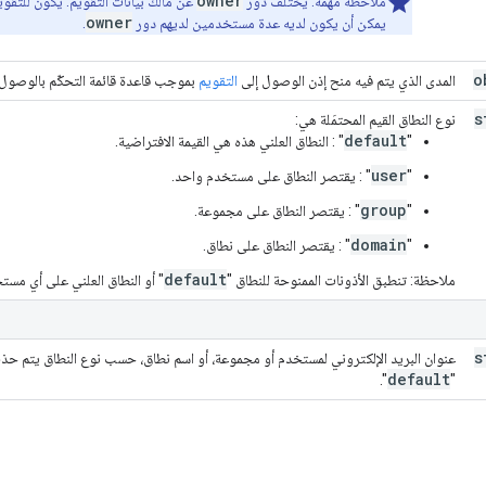
owner
ملاحظة مهمة: يختلف دور
عن مالك بيانات التقويم. يكون للتقوي
owner
يمكن أن يكون لديه عدة مستخدمين لديهم دور
.
o
المدى الذي يتم فيه منح إذن الوصول إلى
التقويم
بموجب قاعدة قائمة التحكّم بالوصول (ACL) ه
s
نوع النطاق القيم المحتمَلة هي:
default
"
" : النطاق العلني هذه هي القيمة الافتراضية.
user
"
" : يقتصر النطاق على مستخدم واحد.
group
"
" : يقتصر النطاق على مجموعة.
domain
"
" : يقتصر النطاق على نطاق.
default
ملاحظة: تنطبق الأذونات الممنوحة للنطاق "
" أو النطاق العلني على أي مستخ
s
عنوان البريد الإلكتروني لمستخدم أو مجموعة، أو اسم نطاق، حسب نوع النطاق يتم حذف
default
".
"