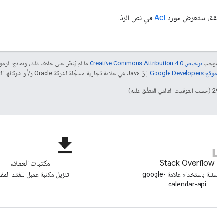
يقة، ستعرض مورد
Acl
في نص الردّ.
بموجب
ترخيص Creative Commons Attribution 4.0‏
ما لم يُنصّ على خلاف ذلك، ونماذج الر
Google Dev‏
. إنّ Java هي علامة تجارية مسجَّلة لشركة Oracle و/أو شركائها التابعين.
file_download
Stack Overflow
مكتبات العملاء
طرح أسئلة باستخدام علامة google-
تنزيل مكتبة عميل للغتك المفض
calendar-api