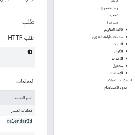
قائمة
رمز تصحيح
تحديث
طلب
مشاهدة
قائمة التقاويم
طلب HTTP
خدمات طباعة التقويم
القنوات
الألوان
الأحداث
مشغول
الإعدادات
المعلمات
مكتبات العملاء
حدود الاستخدام
اسم المعلَمة
مَعلمات المسار
calendar
Id