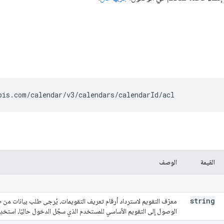
pis.com/calendar/v3/calendars/
calendarId
/acl
القيمة
الوصف
string
معرّف التقويم لاسترداد أرقام تعريف التقويمات، يُرجى طلب بيانات من 
الوصول إلى التقويم الأساسي للمستخدم الذي سجّل الدخول حاليًا، استخدِم 