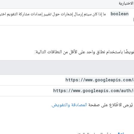
لاختيارية
boolean
ما إذا كان سيتم إرسال إشعارات حول تغيير إعدادات مشاركة التقويم اختياريّ. ا
يضًا باستخدام نطاق واحد على الأقل من النطاقات التالية:
https:
/
/
www
.
googleapis
.
com
/
https:
/
/
www
.
googleapis
.
com
/
auth
/
 يُرجى الاطّلاع على صفحة
المصادقة والتفويض
.