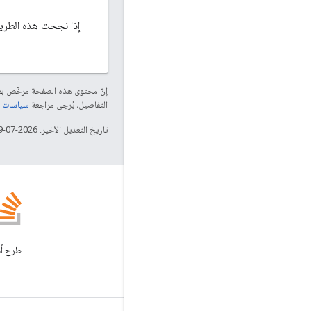
إذا نجحت هذه الطر
إنّ محتوى هذه الصفحة مرخّص 
التفاصيل، يُرجى مراجعة
سياسات موقع elopers
تاريخ التعديل الأخير: 2026-07-29 (حسب التوقيت العالمي المتفَّق عليه)
المدونة
الاطّلاع على مدونة Google
Workspace Developers