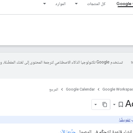
Google 
كل المنتجات
الموارد
تستخدم Google تكنولوجيا الذكاء الاصطناعي لترجمة المحتوى إلى لغتك المفضّلة، 
Google Workspa
Google Calendar
المرجع
Ac
bookmark_border
ب
تفويضًا
.
إنشاء قاعدة للتحكّم في الوصول.
جرِّبها الآن
.