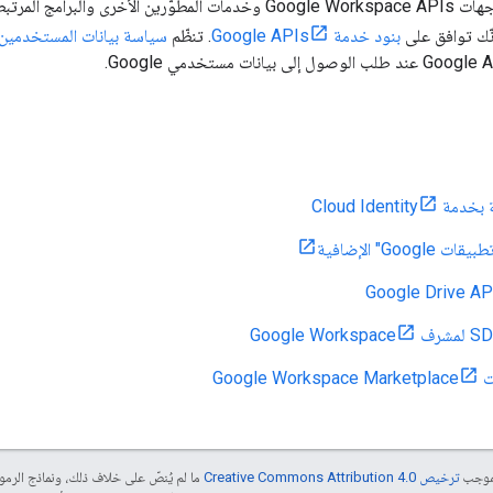
يعني استخدامك لواجهات Google Workspace APIs وخدمات المطوّرين الأخ
نّك توافق على
بنود خدمة Google APIs
. تنظّم
سياسة بيانات المستخدمين في خدم
Cloud Identit
Goog" الإضافية
Google
بموجب
ترخيص Creative Commons Attribution 4.0‏
ما لم يُنصّ على خلاف ذلك، ونماذج الر