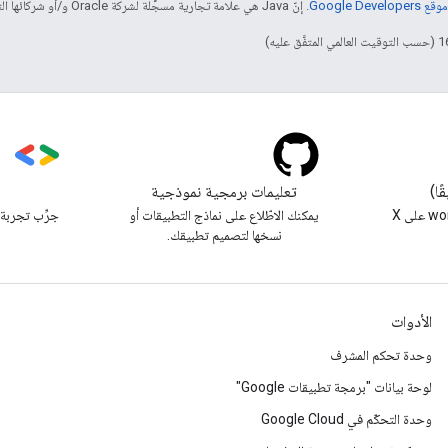
Google Dev‏
. إنّ Java هي علامة تجارية مسجَّلة لشركة Oracle و/أو شركائها التابعين.
تعليمات برمجية نموذجية
s
متابعة @workspacedevs على X
يمكنك الاطّلاع على نماذج التطبيقات أو
جرِّب تجربة 
نسخها لتصميم تطبيقك.
الأدوات
وحدة تحكم المشرف
لوحة بيانات "برمجة تطبيقات Google"
وحدة التحكّم في Google Cloud