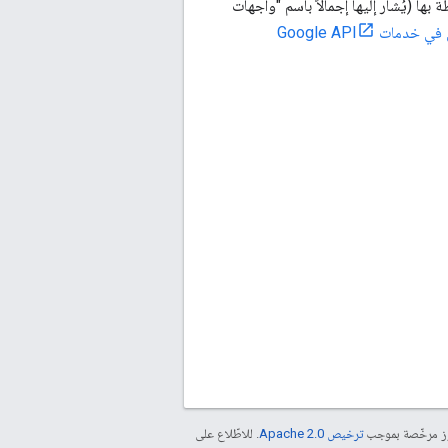
رى والبرامج المرتبطة بها (يُشار إليها إجمالاً باسم "واجهات
ات Google API
موز مرخّصة بموجب
ترخيص Apache 2.0‏
. للاطّلاع على