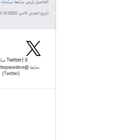
التفاصيل، يُرجى مراجعة
سياسات موقع elopers
تاريخ التعديل الأخير: 2025-12-16 (حسب التوقيت العالمي المتفَّق عليه)
المدونة
‫X ‏(Twitter سابقًا)
الاطّلاع على مدونة Google
(Twitter)
Workspace Developers
Google Workspace لمطوّري البرامج
نظرة عامة حول المنصة
منتجات مطوّري البرامج
ملاحظات حول الإصدار