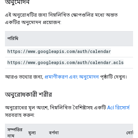
অনুমোদন
এই অনুরোধটির জন্য নিম্নলিখিত স্কোপগুলির মধ্যে অন্তত
একটির অনুমোদন প্রয়োজন:
পরিধি
https:
/
/
www
.
googleapis
.
com
/
auth
/
calendar
https:
/
/
www
.
googleapis
.
com
/
auth
/
calendar
.
acls
আরও তথ্যের জন্য,
প্রমাণীকরণ এবং অনুমোদন
পৃষ্ঠাটি দেখুন।
অনুরোধকারী শরীর
অনুরোধের মূল অংশে, নিম্নলিখিত বৈশিষ্ট্যসহ একটি
Acl রিসোর্স
সরবরাহ করুন:
সম্পত্তির
মূল্য
বর্ণনা
নোট
নাম