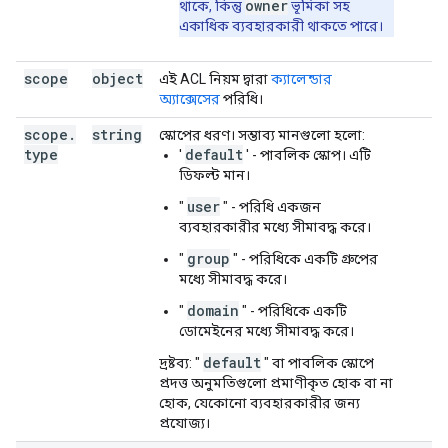
owner
থাকে, কিন্তু
ভূমিকা সহ
একাধিক ব্যবহারকারী থাকতে পারে।
scope
object
এই ACL নিয়ম দ্বারা
ক্যালেন্ডার
অ্যাক্সেসের
পরিধি।
scope
.
string
স্কোপের ধরণ। সম্ভাব্য মানগুলো হলো:
type
default
'
' - পাবলিক স্কোপ। এটি
ডিফল্ট মান।
user
"
" - পরিধি একজন
ব্যবহারকারীর মধ্যে সীমাবদ্ধ করে।
group
"
" - পরিধিকে একটি গ্রুপের
মধ্যে সীমাবদ্ধ করে।
domain
"
" - পরিধিকে একটি
ডোমেইনের মধ্যে সীমাবদ্ধ করে।
default
দ্রষ্টব্য: "
" বা পাবলিক স্কোপে
প্রদত্ত অনুমতিগুলো প্রমাণীকৃত হোক বা না
হোক, যেকোনো ব্যবহারকারীর জন্য
প্রযোজ্য।