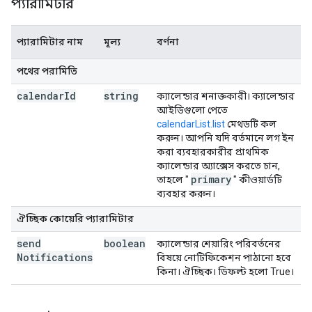
প্যারামিটার
প্যারামিটার নাম
মূল্য
বর্ণনা
পথের পরামিতি
calendar
Id
string
ক্যালেন্ডার শনাক্তকারী। ক্যালেন্ডার
আইডিগুলো পেতে
calendarList.list
মেথডটি কল
করুন। আপনি যদি বর্তমানে লগ ইন
করা ব্যবহারকারীর প্রাথমিক
ক্যালেন্ডার অ্যাক্সেস করতে চান,
primary
তাহলে "
" কীওয়ার্ডটি
ব্যবহার করুন।
ঐচ্ছিক কোয়েরি প্যারামিটার
send
boolean
ক্যালেন্ডার শেয়ারিং পরিবর্তনের
Notifications
বিষয়ে নোটিফিকেশন পাঠানো হবে
কিনা। ঐচ্ছিক। ডিফল্ট হলো True।