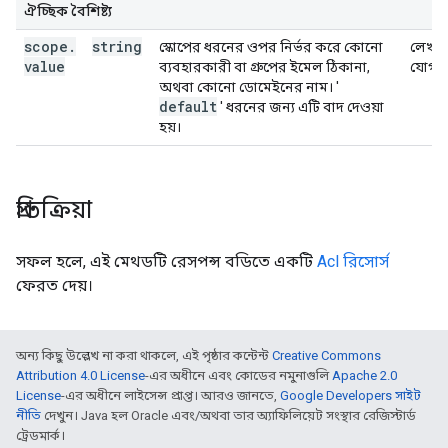
ঐচ্ছিক বৈশিষ্ট্য
scope
.
string
স্কোপের ধরনের ওপর নির্ভর করে কোনো
লেখার
value
ব্যবহারকারী বা গ্রুপের ইমেল ঠিকানা,
যোগ্য
অথবা কোনো ডোমেইনের নাম। '
default
' ধরনের জন্য এটি বাদ দেওয়া
হয়।
প্রতিক্রিয়া
সফল হলে, এই মেথডটি রেসপন্স বডিতে একটি
Acl রিসোর্স
ফেরত দেয়।
অন্য কিছু উল্লেখ না করা থাকলে, এই পৃষ্ঠার কন্টেন্ট
Creative Commons
Attribution 4.0 License
-এর অধীনে এবং কোডের নমুনাগুলি
Apache 2.0
License
-এর অধীনে লাইসেন্স প্রাপ্ত। আরও জানতে,
Google Developers সাইট
নীতি
দেখুন। Java হল Oracle এবং/অথবা তার অ্যাফিলিয়েট সংস্থার রেজিস্টার্ড
ট্রেডমার্ক।