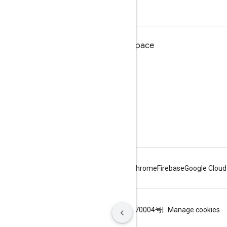
ডেভেলপারদের জন্য Google Workspace
প্ল্যাটফর্ম ওভারভিউ
বিকাশকারী পণ্য
রিলিজ নোট
বিকাশকারী সমর্থন
সেবা পাবার শর্ত
Android
Chrome
Firebase
Google Cloud
শর্তাবলী
গোপনীয়তা
ICP证合字B2-20070004号
Manage cookies