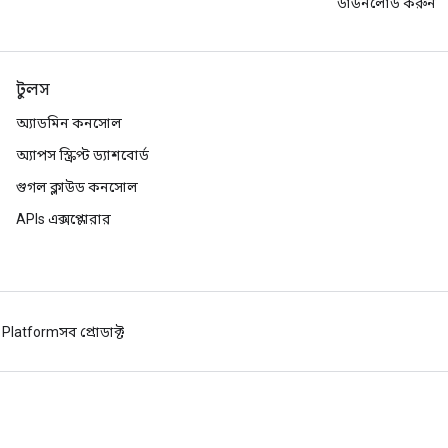
ডাউনলোড করুন
টুলস
অ্যাডমিন কনসোল
অ্যাপস স্ক্রিপ্ট ড্যাশবোর্ড
গুগল ক্লাউড কনসোল
APIs এক্সপ্লোরার
 Platform
সব প্রোডাক্ট