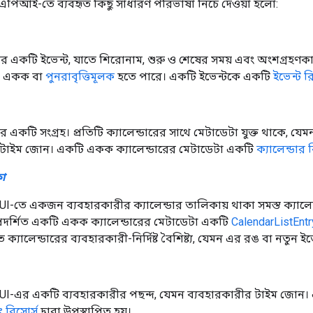
র এপিআই-তে ব্যবহৃত কিছু সাধারণ পরিভাষা নিচে দেওয়া হলো:
রের একটি ইভেন্ট, যাতে শিরোনাম, শুরু ও শেষের সময় এবং অংশগ্রহণ
ো একক বা
পুনরাবৃত্তিমূলক
হতে পারে। একটি ইভেন্টকে একটি
ইভেন্ট র
র একটি সংগ্রহ। প্রতিটি ক্যালেন্ডারের সাথে মেটাডেটা যুক্ত থাকে, যে
ার টাইম জোন। একটি একক ক্যালেন্ডারের মেটাডেটা একটি
ক্যালেন্ডার 
কা
র UI-তে একজন ব্যবহারকারীর ক্যালেন্ডার তালিকায় থাকা সমস্ত ক্যালে
্রদর্শিত একটি একক ক্যালেন্ডারের মেটাডেটা একটি
CalendarListEntr
ক্যালেন্ডারের ব্যবহারকারী-নির্দিষ্ট বৈশিষ্ট্য, যেমন এর রঙ বা নতুন ইভেন্
ার UI-এর একটি ব্যবহারকারীর পছন্দ, যেমন ব্যবহারকারীর টাইম জোন
ং রিসোর্স
দ্বারা উপস্থাপিত হয়।