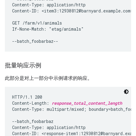
Content-Type: application/http

Content-ID: <item3:12930812@barnyard.example.com>

GET /farm/v1/animals

If-None-Match: "etag/animals"

批量响应示例
此部分是对上一部分中示例请求的响应。
HTTP/1.1 200

Content-Length: 
response_total_content_length
Content-Type: multipart/mixed; boundary=batch_fooba
--batch_foobarbaz

Content-Type: application/http

Content-ID: <response-item1:12930812@barnyard.examp