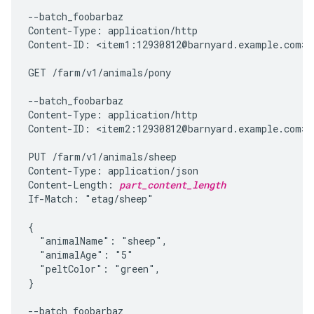
--batch_foobarbaz

Content-Type: application/http

Content-ID: <item1:12930812@barnyard.example.com>

GET /farm/v1/animals/pony

--batch_foobarbaz

Content-Type: application/http

Content-ID: <item2:12930812@barnyard.example.com>

PUT /farm/v1/animals/sheep

Content-Type: application/json

Content-Length: 
part_content_length
If-Match: "etag/sheep"

{

  "animalName": "sheep",

  "animalAge": "5"

  "peltColor": "green",

}

--batch_foobarbaz
