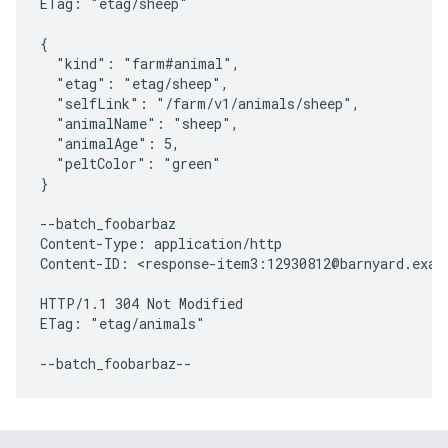
ETag: "etag/sheep"

{

  "kind": "farm#animal",

  "etag": "etag/sheep",

  "selfLink": "/farm/v1/animals/sheep",

  "animalName": "sheep",

  "animalAge": 5,

  "peltColor": "green"

}

--batch_foobarbaz

Content-Type: application/http

Content-ID: <response-item3:12930812@barnyard.examp
HTTP/1.1 304 Not Modified

ETag: "etag/animals"
