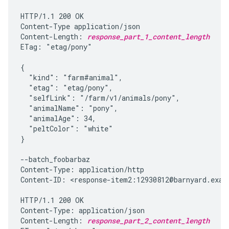
HTTP/1.1 200 OK

Content-Type application/json

Content-Length: 
response_part_1_content_length
ETag: "etag/pony"

{

  "kind": "farm#animal",

  "etag": "etag/pony",

  "selfLink": "/farm/v1/animals/pony",

  "animalName": "pony",

  "animalAge": 34,

  "peltColor": "white"

}

--batch_foobarbaz

Content-Type: application/http

Content-ID: <response-item2:12930812@barnyard.examp
HTTP/1.1 200 OK

Content-Type: application/json

Content-Length: 
response_part_2_content_length