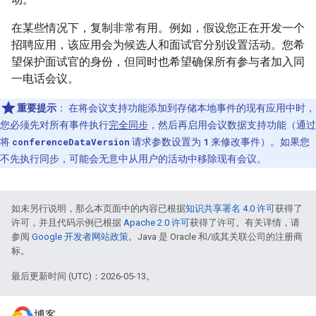
在某些情况下，复制非常有用。例如，假设您正在开发一个
招聘应用，该应用会为候选人和面试官分别设置活动。您希
望保护面试官的身份，但同时也希望确保所有参与者加入同
一电话会议。
重要提示
：
在将会议支持功能添加到存储本地事件的现有应用中时，
您必须先对所有事件执行
完全同步
，然后再启用会议数据支持功能（通过
将
conferenceDataVersion
请求参数设置为
1
来修改事件）。如果您
不先执行同步，可能会无意中从用户的活动中移除现有会议。
如未另行说明，那么本页面中的内容已根据
知识共享署名 4.0 许可
获得了
许可，并且代码示例已根据
Apache 2.0 许可
获得了许可。有关详情，请
参阅
Google 开发者网站政策
。Java 是 Oracle 和/或其关联公司的注册商
标。
最后更新时间 (UTC)：2026-05-13。
博客