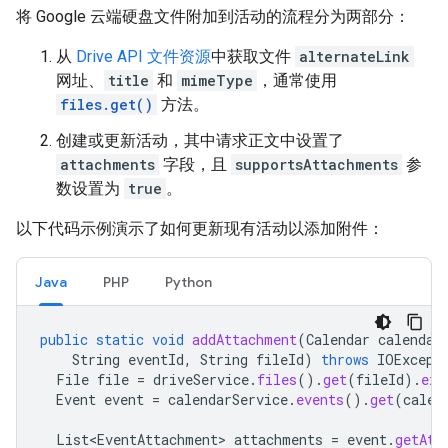
将 Google 云端硬盘文件附加到活动的流程分为两部分：
从
Drive API 文件资源
中获取文件
alternateLink
网址、
title
和
mimeType
，通常使用
files.get()
方法。
创建或更新活动，其中请求正文中设置了
attachments
字段，且
supportsAttachments
参
数设置为
true
。
以下代码示例演示了如何更新现有活动以添加附件：
Java
PHP
Python
public
static
void
addAttachment
(
Calendar
calendar
String
eventId
,
String
fileId
)
throws
IOExcept
File
file
=
driveService
.
files
().
get
(
fileId
).
exe
Event
event
=
calendarService
.
events
().
get
(
calen
List<EventAttachment>
attachments
=
event
.
getAtt