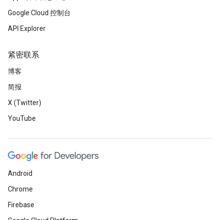
Google Cloud 控制台
API Explorer
紧密联系
博客
简报
X (Twitter)
YouTube
Android
Chrome
Firebase