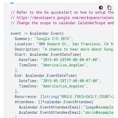
// Refer to the Go quickstart on how to setup the 
// https://developers.google.com/workspace/calenda
// Change the scope to calendar.CalendarScope and d
event
:=
&
calendar
.
Event
{
Summary
:
"Google I/O 2015"
,
Location
:
"800 Howard St., San Francisco, CA 941
Description
:
"A chance to hear more about Google
Start
:
&
calendar
.
EventDateTime
{
DateTime
:
"2015-05-28T09:00:00-07:00"
,
TimeZone
:
"America/Los_Angeles"
,
},
End
:
&
calendar
.
EventDateTime
{
DateTime
:
"2015-05-28T17:00:00-07:00"
,
TimeZone
:
"America/Los_Angeles"
,
},
Recurrence
:
[]
string
{
"RRULE:FREQ=DAILY;COUNT=2"
Attendees
:
[]
*
calendar
.
EventAttendee
{
&
calendar
.
EventAttendee
{
Email
:
"lpage@example.c
&
calendar
.
EventAttendee
{
Email
:
"sbrin@example.c
},