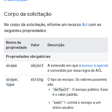
Corpo da solicitação
No corpo da solicitação, informe um recurso
Acl
com as
seguintes propriedades:
Nome da
Valor
Descrição
propriedade
Propriedades obrigatórias
scope
object
A extensão em que o
acesso à agenda
é concedido por essa regra de ACL.
scope
.
string
O tipo do escopo. Os valores possíveis
type
são:
default
"
" - O escopo público. Esse
é o valor padrão.
user
"
" \- Limita o escopo a um
único usuário.