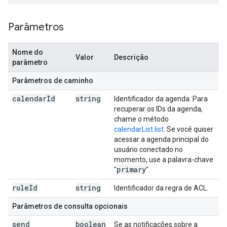
Parâmetros
Nome do
Valor
Descrição
parâmetro
Parâmetros de caminho
calendar
Id
string
Identificador da agenda. Para
recuperar os IDs da agenda,
chame o método
calendarList.list
. Se você quiser
acessar a agenda principal do
usuário conectado no
momento, use a palavra-chave
primary
"
".
rule
Id
string
Identificador da regra de ACL.
Parâmetros de consulta opcionais
send
boolean
Se as notificações sobre a