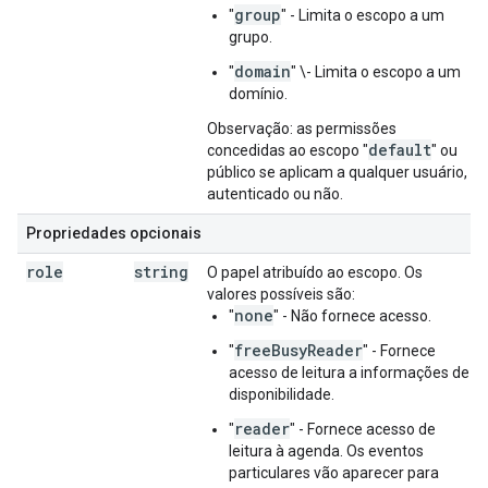
group
"
" - Limita o escopo a um
grupo.
domain
"
" \- Limita o escopo a um
domínio.
Observação: as permissões
default
concedidas ao escopo "
" ou
público se aplicam a qualquer usuário,
autenticado ou não.
Propriedades opcionais
role
string
O papel atribuído ao escopo. Os
valores possíveis são:
none
"
" - Não fornece acesso.
freeBusyReader
"
" - Fornece
acesso de leitura a informações de
disponibilidade.
reader
"
" - Fornece acesso de
leitura à agenda. Os eventos
particulares vão aparecer para