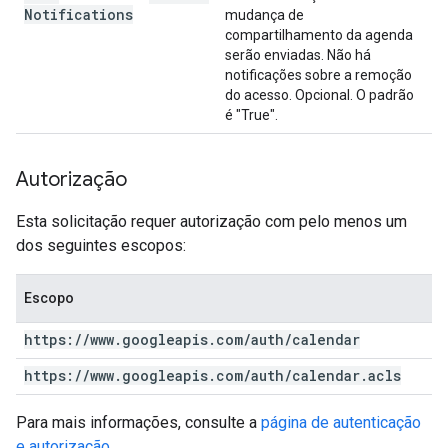
Notifications
mudança de
compartilhamento da agenda
serão enviadas. Não há
notificações sobre a remoção
do acesso. Opcional. O padrão
é "True".
Autorização
Esta solicitação requer autorização com pelo menos um
dos seguintes escopos:
Escopo
https:
/
/
www
.
googleapis
.
com
/
auth
/
calendar
https:
/
/
www
.
googleapis
.
com
/
auth
/
calendar
.
acls
Para mais informações, consulte a
página de autenticação
e autorização
.