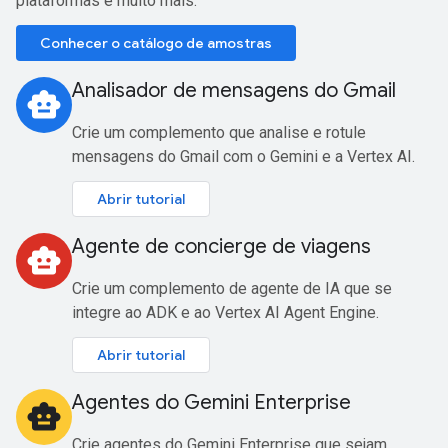
plataformas e muito mais.
Conhecer o catálogo de amostras
Analisador de mensagens do Gmail
smart_toy
Crie um complemento que analise e rotule
mensagens do Gmail com o Gemini e a Vertex AI.
Abrir tutorial
Agente de concierge de viagens
smart_toy
Crie um complemento de agente de IA que se
integre ao ADK e ao Vertex AI Agent Engine.
Abrir tutorial
Agentes do Gemini Enterprise
smart_toy
Crie agentes do Gemini Enterprise que sejam