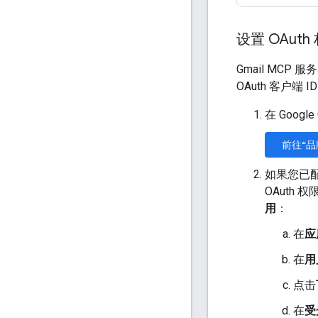
设置 OAut
Gmail MCP
OAuth 客户端 I
在 Goog
前往“品
如果您已
OAuth
用
：
在
应
在
用
点击
在
受