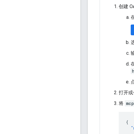
创建 OA
打开或
将
mcp
{
"