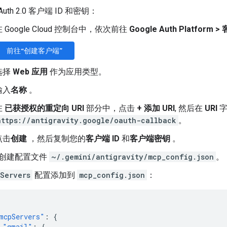
uth 2.0 客户端 ID 和密钥：
在 Google Cloud 控制台中，依次前往
Google Auth Platform
>
前往“创建客户端”
选择
Web 应用
作为应用类型。
输入
名称
。
在
已获授权的重定向 URI
部分中，点击
+ 添加 URI
, 然后在
URI
字
https://antigravity.google/oauth-callback
。
点击
创建
，然后复制您的
客户端 ID
和
客户端密钥
。
创建配置文件
~/.gemini/antigravity/mcp_config.json
。
Servers
配置添加到
mcp_config.json
：
mcpServers"
:
{
"gmail"
:
{