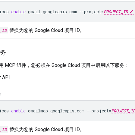
ices
enable
gmail.googleapis.com
--project
=
PROJECT_ID
_ID
替换为您的 Google Cloud 项目 ID。
服务
启用 MCP 组件，您必须在 Google Cloud 项目中启用以下服务：
 API
台
ices
enable
gmailmcp.googleapis.com
--project
=
PROJECT_I
_ID
替换为您的 Google Cloud 项目 ID。