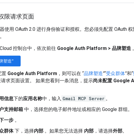
h 权限请求页面
 服务器使用 OAuth 2.0 进行身份验证和授权。您必须先配置 OAu
D。
le Cloud 控制台中，依次前往
Google Auth Platform
>
品牌塑造
牌塑造”
配置
Google Auth Platform
，则可以在 “
品牌塑造
”“
受众群体
”和“
 权限请求页面设置。 如果您看到一条消息，提示
尚未配置 Google A
用信息
下的
应用名称
中，输入
Gmail MCP Server
。
户支持邮箱
中，选择您的电子邮件地址或相应的 Google 群组。
下一步
。
众群体
下，选择
内部
。如果您无法选择
内部
，请选择
外部
。