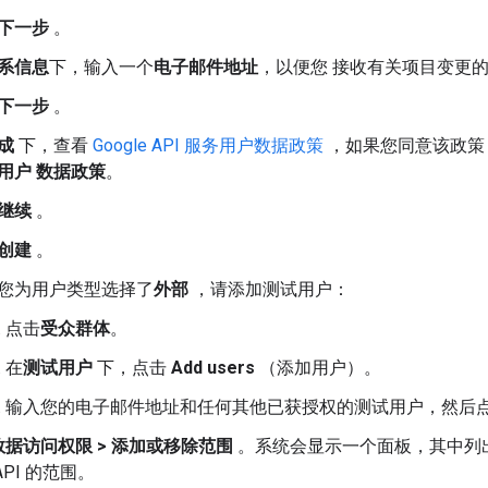
下一步
。
系信息
下，输入一个
电子邮件地址
，以便您 接收有关项目变更
下一步
。
成
下，查看
Google API 服务用户数据政策
，如果您同意该政策
用户 数据政策
。
继续
。
创建
。
您为用户类型选择了
外部
，请添加测试用户：
点击
受众群体
。
在
测试用户
下，点击
Add users
（添加用户）。
输入您的电子邮件地址和任何其他已获授权的测试用户，然后
数据访问权限
>
添加或移除范围
。系统会显示一个面板，其中列出了您在
PI 的范围。