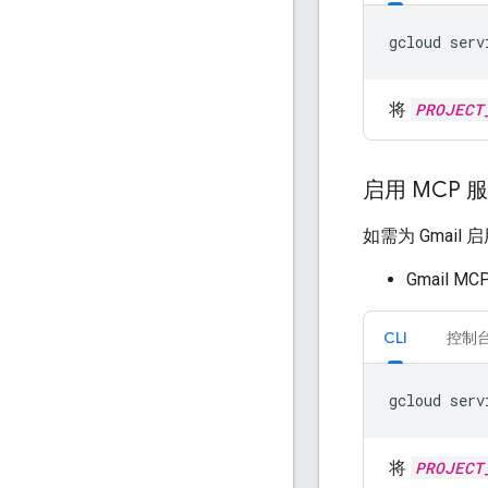
gcloud
serv
将
PROJECT
启用 MCP 
如需为 Gmail 
Gmail MCP
CLI
控制
gcloud
serv
将
PROJECT