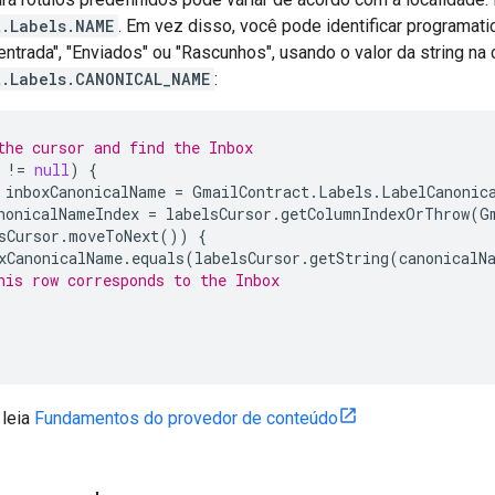
t.Labels.NAME
. Em vez disso, você pode identificar programati
ntrada", "Enviados" ou "Rascunhos", usando o valor da string na 
t.Labels.CANONICAL_NAME
:
the cursor and find the Inbox
!
=
null
)
{
inboxCanonicalName
=
GmailContract
.
Labels
.
LabelCanonic
nonicalNameIndex
=
labelsCursor
.
getColumnIndexOrThrow
(
G
sCursor
.
moveToNext
())
{
xCanonicalName
.
equals
(
labelsCursor
.
getString
(
canonicalN
his row corresponds to the Inbox
 leia
Fundamentos do provedor de conteúdo