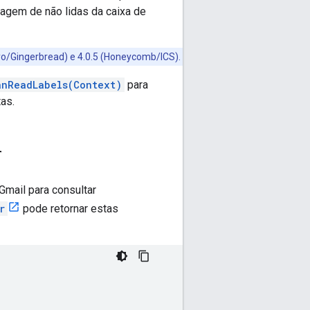
agem de não lidas da caixa de
yo/Gingerbread) e 4.0.5 (Honeycomb/ICS).
anReadLabels(Context)
para
as.
r
Gmail para consultar
r
pode retornar estas