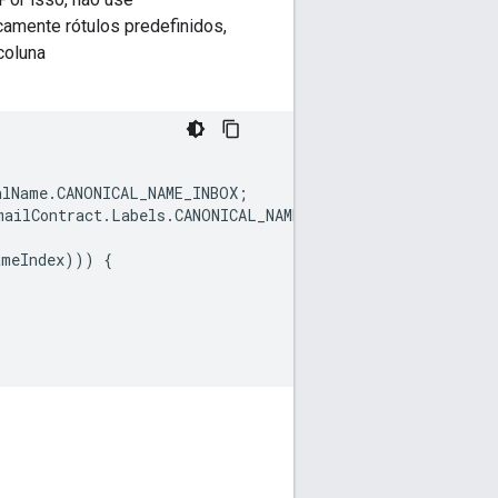
camente rótulos predefinidos,
coluna
alName
.
CANONICAL_NAME_INBOX
;
mailContract
.
Labels
.
CANONICAL_NAME
);
ameIndex
)))
{