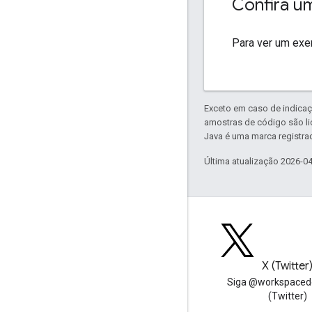
Confira u
Para ver um ex
Exceto em caso de indicaç
amostras de código são l
Java é uma marca registrad
Última atualização 2026-0
Blog
X (Twitter
Leia o blog para
Siga @workspaced
desenvolvedores do Google
(Twitter)
Workspace