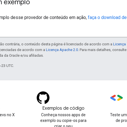
m exemplo
emplo desse provedor de conteúdo em ação,
faça o download d
ão contrária, o conteúdo desta página é licenciado de acordo com a
Licença 
icenciadas de acordo com a
Licença Apache 2.0
. Para mais detalhes, consult
a da Oracle e/ou afiliadas.
4-23 UTC.
)
Exemplos de código
evs no X
Conheça nossos apps de
Teste uma
exemplo ou copie-os para
de pr
criar o seu