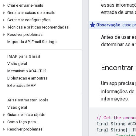
essas informaçõ
Criar e enviar e-mails
entrada de uma c
Gerenciar caixas de e-mails
Gerenciar configurações
Observação
:
esse pr
Técnicas e práticas recomendadas
Resolver problemas
Antes de usar 
Migrar da API Email Settings
determinar se a
IMAP para Gmail
Visão geral
Encontrar 
Mecanismo XOAUTH2
Bibliotecas e amostras
Um app precisa p
Extensões IMAP
informações de 
informações:
API Postmaster Tools
Visão geral
Guias de início rápido
// Get the accou
Como faço para
.
.
.
final
String
ACC
final
String
[]
F
Resolver problemas
"service