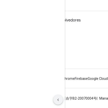
Google Workspace para desenvolvedores
Visão geral da plataforma
Produtos para desenvolvedores
Notas da versão
Suporte para desenvolvedores
Termos de Serviço
Android
Chrome
Firebase
Google Cloud
Termos de Serviço
Privacidade
ICP证合字B2-20070004号
Mana