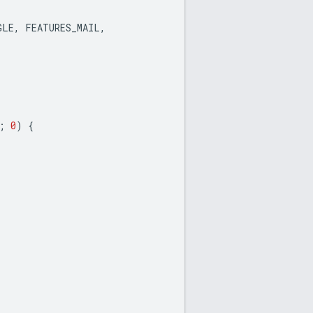
GLE
,
FEATURES_MAIL
,
;
0
)
{