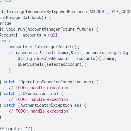
et
(
this
).
getAccountsByTypeAndFeatures
(
ACCOUNT_TYPE_GOO
untManagerCallback
()
{
rride
ic
void
run
(
AccountManagerFuture
future
)
{
Account
[]
accounts
=
null
;
try
{
accounts
=
future
.
getResult
();
if
(
accounts
!
=
null
&
amp
;
&
amp
;
accounts
.
length
&
gt
String
selectedAccount
=
accounts
[
0
].
name
;
queryLabels
(
selectedAccount
);
}
}
catch
(
OperationCanceledException
oce
)
{
// TODO: handle exception
}
catch
(
IOException
ioe
)
{
// TODO: handle exception
}
catch
(
AuthenticatorException
ae
)
{
// TODO: handle exception
}
/*
handler
*/
);