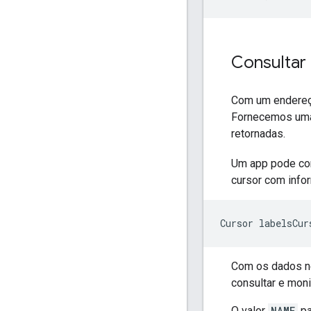
Consultar
Com um endereço
Fornecemos uma
retornadas.
Um app pode con
cursor com info
Com os dados ne
consultar e mon
O valor
NAME
pa