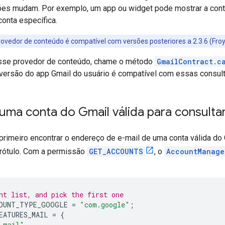
es mudam. Por exemplo, um app ou widget pode mostrar a cont
onta específica.
ovedor de conteúdo é compatível com versões posteriores a 2.3.6 (Fro
esse provedor de conteúdo, chame o método
GmailContract.c
 versão do app Gmail do usuário é compatível com essas consult
uma conta do Gmail válida para consulta
rimeiro encontrar o endereço de e-mail de uma conta válida do 
rótulo. Com a permissão
GET_ACCOUNTS
, o
AccountManage
nt list, and pick the first one
OUNT_TYPE_GOOGLE
=
"com.google"
;
EATURES_MAIL
=
{
_mail"