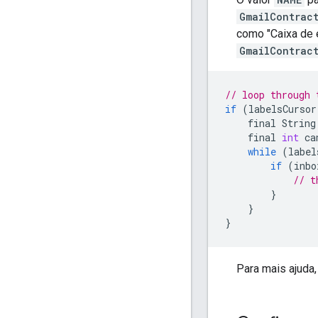
GmailContrac
como "Caixa de e
GmailContrac
// loop through 
if
(
labelsCursor
final
String
final
int
ca
while
(
label
if
(
inbo
// t
}
}
}
Para mais ajuda,