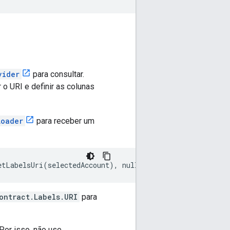
vider
para consultar.
 o URI e definir as colunas
Loader
para receber um
ontract.Labels.URI
para
Por isso, não use