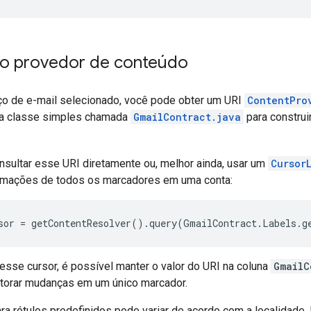
 o provedor de conteúdo
 de e-mail selecionado, você pode obter um URI
ContentPro
 classe simples chamada
GmailContract.java
para construir
sultar esse URI diretamente ou, melhor ainda, usar um
Cursor
rmações de todos os marcadores em uma conta:
sse cursor, é possível manter o valor do URI na coluna
GmailC
itorar mudanças em um único marcador.
ra rótulos predefinidos pode variar de acordo com a localidade. 