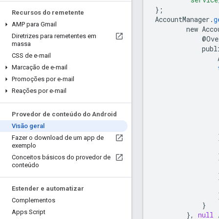
};
Recursos do remetente
AccountManager
.
g
AMP para Gmail
new
Acco
Diretrizes para remetentes em
@
Ove
massa
publ
CSS de e-mail
Marcação de e-mail
Promoções por e-mail
Reações por e-mail
Provedor de conteúdo do Android
Visão geral
Fazer o download de um app de
exemplo
Conceitos básicos do provedor de
conteúdo
Estender e automatizar
Complementos
}
Apps Script
},
null