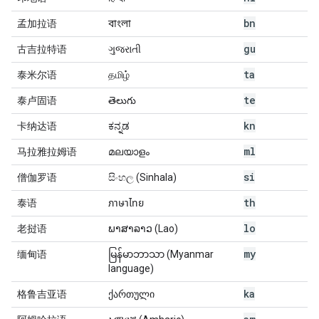
bn
孟加拉语
বাংলা
gu
古吉拉特语
ગુજરાતી
ta
泰米尔语
தமிழ்
te
泰卢固语
తెలుగు
kn
卡纳达语
ಕನ್ನಡ
ml
马拉雅拉姆语
മലയാളം
si
僧伽罗语
සිංහල (Sinhala)
th
泰语
ภาษาไทย
lo
老挝语
ພາສາລາວ (Lao)
my
缅甸语
မြန်မာဘာသာ (Myanmar
language)
ka
格鲁吉亚语
ქართული