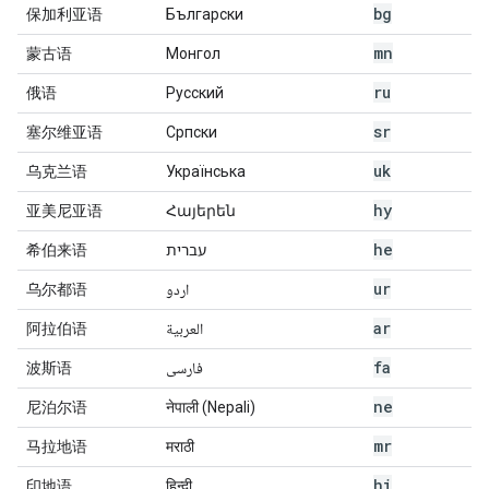
bg
保加利亚语
Български
mn
蒙古语
Монгол
ru
俄语
Русский
sr
塞尔维亚语
Српски
uk
乌克兰语
Українська
hy
亚美尼亚语
Հայերեն
he
希伯来语
עברית
ur
乌尔都语
اردو
ar
阿拉伯语
العربية
fa
波斯语
فارسی
ne
尼泊尔语
नेपाली (Nepali)
mr
马拉地语
मराठी
hi
印地语
हिन्दी