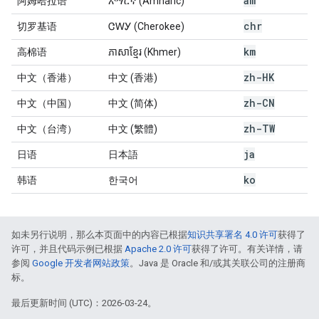
am
阿姆哈拉语
አማርኛ (Amharic)
chr
切罗基语
ᏣᎳᎩ (Cherokee)
km
高棉语
ភាសាខ្មែរ (Khmer)
zh-HK
中文（香港）
中文 (香港)
zh-CN
中文（中国）
中文 (简体)
zh-TW
中文（台湾）
中文 (繁體)
ja
日语
日本語
ko
韩语
한국어
如未另行说明，那么本页面中的内容已根据
知识共享署名 4.0 许可
获得了
许可，并且代码示例已根据
Apache 2.0 许可
获得了许可。有关详情，请
参阅
Google 开发者网站政策
。Java 是 Oracle 和/或其关联公司的注册商
标。
最后更新时间 (UTC)：2026-03-24。