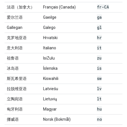
fr-CA
法语（加拿大）
Français (Canada)
ga
爱尔兰语
Gaeilge
gl
Gallegan
Galego
hr
克罗地亚语
Hrvatski
it
意大利语
Italiano
zu
祖鲁语
IsiZulu
is
冰岛语
Íslenska
sw
斯瓦希里语
Kiswahili
lv
拉脱维亚语
Latviešu
lt
立陶宛语
Lietuvių
hu
匈牙利语
Magyar
no
挪威语
Norsk (Bokmål)