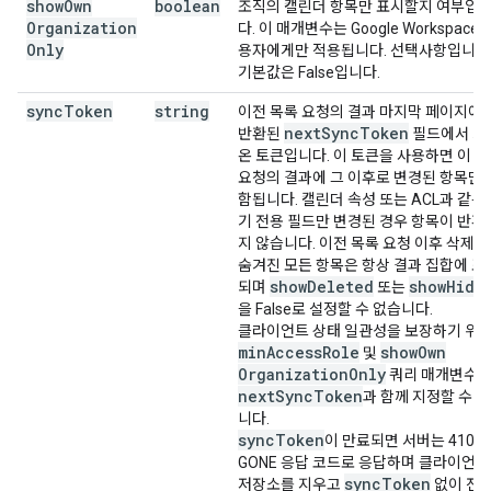
show
Own
boolean
조직의 캘린더 항목만 표시할지 여부입
Organization
다. 이 매개변수는 Google Workspace 
Only
용자에게만 적용됩니다. 선택사항입니다
기본값은 False입니다.
sync
Token
string
이전 목록 요청의 결과 마지막 페이지에
next
Sync
Token
반환된
필드에서 가
온 토큰입니다. 이 토큰을 사용하면 이 
요청의 결과에 그 이후로 변경된 항목만 
함됩니다. 캘린더 속성 또는 ACL과 같은
기 전용 필드만 변경된 경우 항목이 반환
지 않습니다. 이전 목록 요청 이후 삭제
숨겨진 모든 항목은 항상 결과 집합에 포
show
Deleted
show
Hidd
되며
또는
을 False로 설정할 수 없습니다.
클라이언트 상태 일관성을 보장하기 위
min
Access
Role
show
Own
및
Organization
Only
쿼리 매개변수
next
Sync
Token
과 함께 지정할 수 
니다.
sync
Token
이 만료되면 서버는 410
GONE 응답 코드로 응답하며 클라이언
sync
Token
저장소를 지우고
없이 전