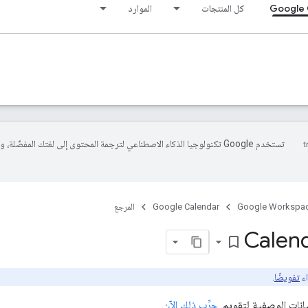
Google 
كل المنتجات
الموارد
تستخدم Google تكنولوجيا الذكاء الاصطناعي لترجمة المحتوى إلى لغتك المفضّلة، 
Google Workspa
Google Calendar
المرجع
Calend
bookmark_border
اء
تفويضًا
.
يانات الوصفية لتقويم.
جرِّب ذلك الآن
.