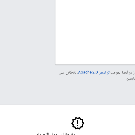
موز مرخّصة بموجب
ترخيص Apache 2.0‏
. للاطّلاع على
ملاحظات حول الإصدار