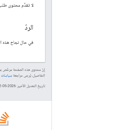
لا تقدِّم محتوى طلب
الردّ
في حال نجاح هذه ال
إنّ محتوى هذه الصفحة مرخّص 
التفاصيل، يُرجى مراجعة
سياسات موقع elopers
تاريخ التعديل الأخير: 2026-05-12 (حسب التوقيت العالمي المتفَّق عليه)
المدونة