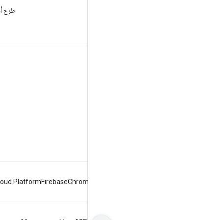
الاطّلاع على مدونة Google
Workspace Developers
Google Workspace لمطوّري البرامج
نظرة عامة حول المنصة
منتجات مطوّري البرامج
ملاحظات حول الإصدار
دعم مطوّر البرامج
بنود الخدمة
loud Platform
Firebase
Chrome
Android