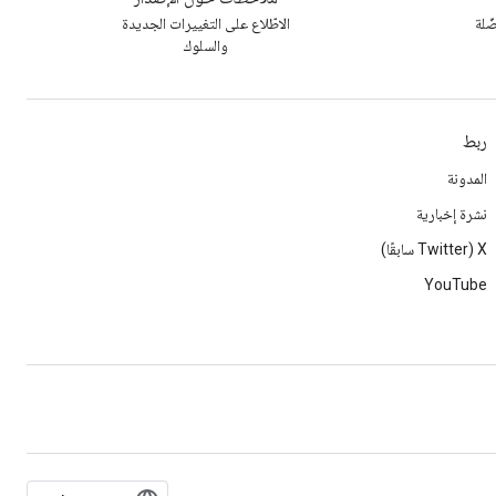
ّلة
الاطّلاع على التغييرات الجديدة
والسلوك
ربط
المدونة
نشرة إخبارية
‫X ‏(Twitter سابقًا)
YouTube