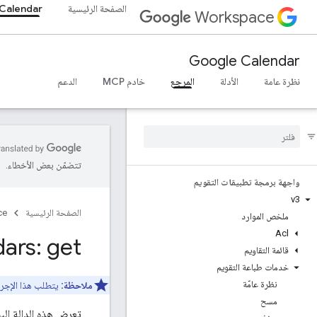
الصفحة الرئيسية
Calendar
Workspace
Google Calendar
نظرة عامة
الأدلة
المرجع
خادم MCP
الدعم
تتضمّن بعض الأخطاء.
واجهة برمجة تطبيقات التقويم
v3
الصفحة الرئيسية
ce
ملخص الموارد
Acl
ars: get
قائمة التقاويم
خدمات طباعة التقويم
نظرة عامّة
ملاحظة:
يتطلب هذا الإجر
مسح
تعرِض هذه الدالة الب