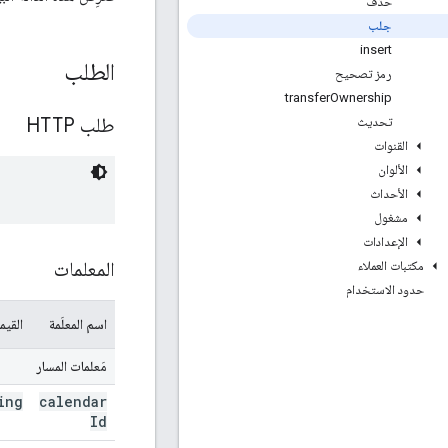
حذف
جلب
insert
الطلب
رمز تصحيح
transfer
Ownership
طلب HTTP
تحديث
القنوات
الألوان
الأحداث
مشغول
الإعدادات
المعلمات
مكتبات العملاء
حدود الاستخدام
اسم المعلَمة
القيم
مَعلمات المسار
ing
calendar
Id