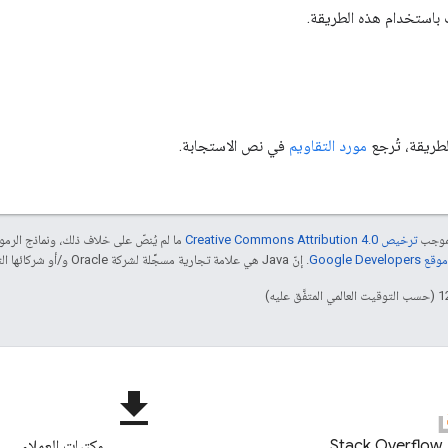
 باستخدام هذه الطريقة.
طريقة، تُرجع
مورد التقاويم
في نص الاستجابة.
بموجب
ترخيص Creative Commons Attribution 4.0‏
ما لم يُنصّ على خلاف ذلك، ونماذج الر
Google Dev‏
. إنّ Java هي علامة تجارية مسجَّلة لشركة Oracle و/أو شركائها التابعين.
file_download
Stack Overflow
مكتبات العملاء