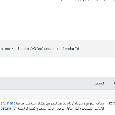
is.com/calendar/v3/calendars/
calendarId
ة
الوصف
str
معرّف التقويم لاسترداد أرقام تعريف التقاويم، يمكنك استدعاء الطريقة
arList.list
primary
الأساسي للمستخدم الذي سجّل الدخول حاليًا، استخدِم الكلمة الرئيسية "
.