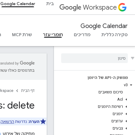
בית
Google Calendar
Workspace
Google Calendar
סקירה כללית
מדריכים
חומרי עזר
שרת MCP
ת
בתרגומים כאלו עשויו
ממשק ה-API של היומן
v3
דף הבית
rkspace
סיכום משאבים
Acl
: delete
רשימת היומנים
יומנים
ערוצים
הערה:
נדרשת
הרשאה
.
צבעים
מחיקה של אירוע.
ר