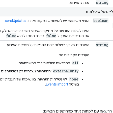
string
מזהה האירוע.
ליים של שאילתות
boolean
הוצא משימוש. יש להשתמש במקום זאת ב-
sendUpdates
.
האם לשלוח התראות על מחיקת האירוע. חשוב לדעת שחלק מהא
false
false
אם תגדירו את הערך ל-
. ברירת המחדל היא
.
string
האורחים שצריך לשלוח להם התראות על מחיקת האירוע.
הערכים הקבילים הם:
all
'
': ההתראות נשלחות לכל המשתתפים.
externalOnly
'
': ההתראות נשלחות רק למשתתפים שלא 
none
'
': לא נשלחות התראות. במשימות של העברת יו
בשיטה
Events.import
.
 הרשאה עם לפחות אחד מההיקפים הבאים: