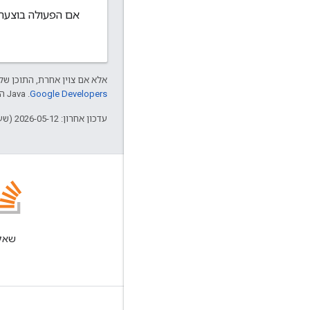
אם הפעולה בוצעה ללא שגיאות, ה-
אלא אם צוין אחרת, התוכן של 
Google Developers‏
.‏ Java הוא סימן מסחרי רשום של חברת Oracle ו/או של השותפים העצמאיים שלה.
עדכון אחרון: 2026-05-12 (שעון UTC).
בלוג
קריאת הבלוג Google
Workspace Developers