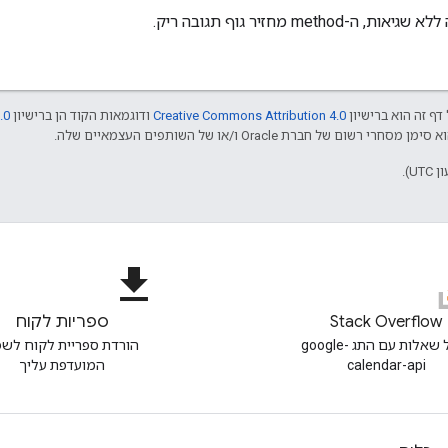
method מחזיר גוף תגובה ריק.
דף זה הוא ברישיון
Creative Commons Attribution 4.0
ודוגמאות הקוד הן ברישיון
.0
file_download
Stack Overflow
ספריות לקוח
שאל שאלות עם התג google-
הורדת ספריית לקוח לש
calendar-api
המועדפת עליך