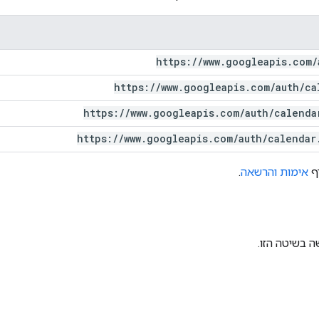
https:
/
/
www
.
googleapis
.
com
/
https:
/
/
www
.
googleapis
.
com
/
auth
/
ca
https:
/
/
www
.
googleapis
.
com
/
auth
/
calenda
https:
/
/
www
.
googleapis
.
com
/
auth
/
calendar
דף
אימות והרשאה
.
 בשיטה הזו.