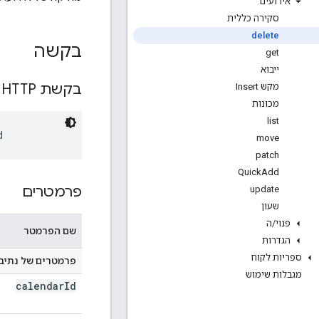
אירועים
סקירה כללית
delete
בקשה
get
ייבוא
בקשת HTTP
מקש Insert
מכונות
list
d
move
patch
Quick
Add
פרמטרים
update
שעון
פנוי
/
ה
שם הפרמטר
הגדרות
ספריות לקוח
פרמטרים של נתיב
מגבלות שימוש
calendar
Id