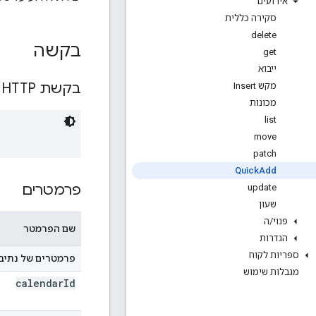
אירועים
סקירה כללית
delete
בקשה
get
ייבוא
בקשת HTTP
מקש Insert
מכונות
list
move
patch
Quick
Add
פרמטרים
update
שעון
פנוי
/
ה
שם הפרמטר
הגדרות
ספריות לקוח
פרמטרים של נתיב
מגבלות שימוש
calendar
Id