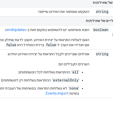
של שאילתות
string
הטקסט שמתאר את האירוע שייווצר.
ליים של שאילתות
boolean
הוצא משימוש. יש להשתמש במקום זאת ב-
sendUpdates
.
האם לשלוח התראות על יצירת האירוע. חשוב לדעת שחלק מהאי
false
false
אם תגדירו את הערך ל-
. ברירת המחדל היא
.
string
אורחים שצריכים לקבל התראות על יצירת האירוע החדש.
הערכים הקבילים הם:
all
'
': ההתראות נשלחות לכל המשתתפים.
externalOnly
'
': ההתראות נשלחות רק למשתתפים שלא 
none
'
': לא נשלחות התראות. במשימות של העברת יו
בשיטה
Events.import
.