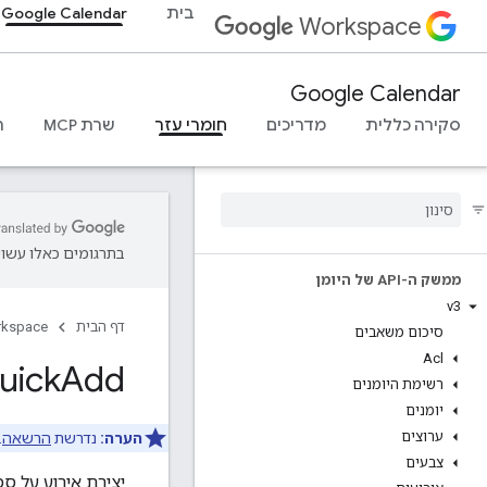
בית
Google Calendar
Workspace
Google Calendar
סקירה כללית
מדריכים
חומרי עזר
שרת MCP
ת
בתרגומים כאלו עשויו
ממשק ה-API של היומן
v3
דף הבית
rkspace
סיכום משאבים
Acl
uick
Add
רשימת היומנים
יומנים
ערוצים
הערה:
נדרשת
הרשאה
.
צבעים
יצירת אירוע על 