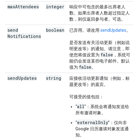
max
Attendees
integer
响应中可包含的最多出席者人
数。如果出席者人数超过指定人
数，则仅返回参与者。可选。
send
boolean
已弃用。请改用
sendUpdates
。
Notifications
是否发送有关活动更新（例如说
明更改等）的通知。请注意，即
false
使您将值设置为
，系统可
能仍会发送某些电子邮件。默认
false
值为
。
send
Updates
string
应接收活动更新通知（例如，标
题更改等）的嘉宾。
可接受的值包括：
all
“
”：系统会将通知发送给
所有邀请对象。
externalOnly
“
”：仅向非
Google 日历邀请对象发送通
知。