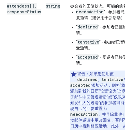
attendees[]
.
string
参会者的回复状态。可能的值包
response
Status
needsAction
” - 参加者尚未
复邀请（建议用于新活动）。
declined
“
” - 参加者已拒绝
请。
tentative
“
” - 参加者已暂时
受邀请。
accepted
“
” - 受邀者已接受
请。
警告
：如果您使用值
declined
tentative
、
或
accepted
添加活动，则将“将邀
添加到我的日历”设置设为“当我
子邮件中回复邀请后”或“仅限来
知发件人的邀请”的参加者可能会
现自己的回复重置为
needsAction
，并且除非他们
动邮件邀请中更改回复，否则不
日历中看到相应活动。此外，如