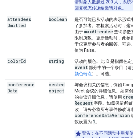
请对象人数超过 200 人，系统不
回复状态传递给邀请对象。
attendees
boolean
是否可能已从活动的表示形式中
Omitted
了参加者。在检索活动时，这可
max
Attendee
由于
查询参数指
限制所致。更新活动时，此参数
于仅更新参与者的回答。可选。
值为 False。
color
Id
string
活动的颜色。此 ID 是指颜色定义
event
部分中的一个条目（请参
颜色端点
）。可选。
conference
nested
与会议相关的信息，例如 Google
Data
object
Meet 会议的详细信息。如需创建
creat
的会议详细信息，请使用
Request
字段。如需保留所做更
改，请务必将所有事件修改请求
conference
Data
Version
请
1
数设置为
。
警告
：在不同活动中重复使用