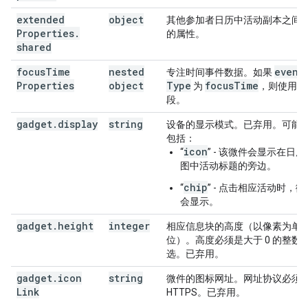
extended
object
其他参加者日历中活动副本之间
Properties
.
的属性。
shared
focus
Time
nested
event
专注时间事件数据。如果
Properties
object
Type
focus
Time
为
，则使用此
段。
gadget
.
display
string
设备的显示模式。已弃用。可能
包括：
icon
“
” - 该微件会显示在日历
图中活动标题的旁边。
chip
“
” - 点击相应活动时，微
会显示。
gadget
.
height
integer
相应信息块的高度（以像素为单
位）。高度必须是大于 0 的整数
选。已弃用。
gadget
.
icon
string
微件的图标网址。网址协议必须
Link
HTTPS。已弃用。