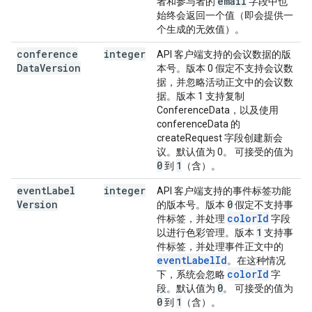
email
者和参与者的
字段中也
始终会返回一个值（即会提供一
个生成的无效值）。
conference
integer
API 客户端支持的会议数据的版
Data
Version
本号。版本 0 假定不支持会议数
据，并忽略活动正文中的会议数
据。版本 1 支持复制
ConferenceData，以及使用
conferenceData 的
createRequest 字段创建新会
议。默认值为 0。 可接受的值为
0
1
到
（含）。
event
Label
integer
API 客户端支持的事件标签功能
Version
0
的版本号。版本
假定不支持事
colorId
件标签，并处理
字段
1
以进行色彩管理。版本
支持事
件标签，并处理事件正文中的
eventLabelId
。在这种情况
colorId
下，系统会忽略
字
0
段。默认值为
。 可接受的值为
0
1
到
（含）。