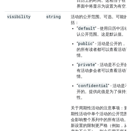
日历上的时间。这相当于在日
界面中将
显示为
设置为
有空
。
visibility
string
活动的公开范围。可选。可能的
括：
default
“
” - 使用日历中活动
认公开范围。这是默认值。
public
“
” - 活动是公开的，
的所有读者都可以查看活动详
情。
private
“
” - 活动是不公开的
有活动参会者可以查看活动详
情。
confidential
“
” - 活动是不
开的。提供此值是为了保持兼
性。
关于周期性活动的注意事项
：更
期性活动中单个活动的公开范围
会影响整个系列中的所有活动。
新设置的限制更严格（例如，从