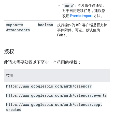
none
“
”：不发送任何通知。
对于日历迁移任务，建议您
改用
Events.import
方法。
supports
boolean
执行操作的 API 客户端是否支持
Attachments
事件附件。可选。默认值为
False。
授权
此请求需要获得以下至少一个范围的授权：
范围
https:
/
/
www
.
googleapis
.
com
/
auth
/
calendar
https:
/
/
www
.
googleapis
.
com
/
auth
/
calendar
.
events
https:
/
/
www
.
googleapis
.
com
/
auth
/
calendar
.
app
.
created