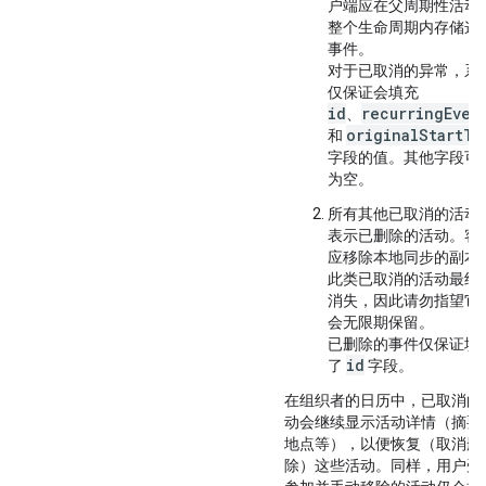
户端应在父周期性活动
整个生命周期内存储这
事件。
对于已取消的异常，系
仅保证会填充
id
recurringEven
、
originalStartTi
和
字段的值。其他字段可
为空。
所有其他已取消的活动
表示已删除的活动。客
应移除本地同步的副本
此类已取消的活动最终
消失，因此请勿指望它
会无限期保留。
已删除的事件仅保证填
id
了
字段。
在组织者的日历中，已取消的
动会继续显示活动详情（摘要
地点等），以便恢复（取消删
除）这些活动。同样，用户受