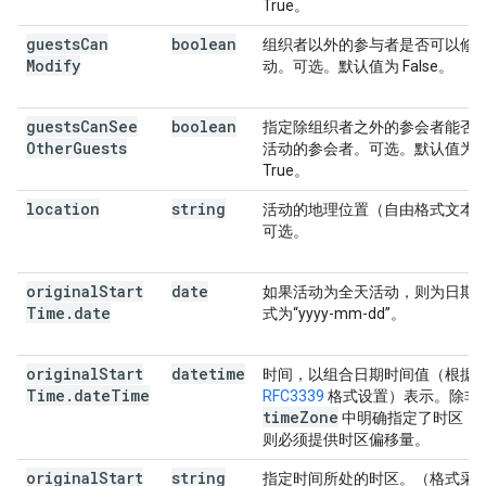
True。
guests
Can
boolean
组织者以外的参与者是否可以修
Modify
动。可选。默认值为 False。
guests
Can
See
boolean
指定除组织者之外的参会者能否
Other
Guests
活动的参会者。可选。默认值为
True。
location
string
活动的地理位置（自由格式文本
可选。
original
Start
date
如果活动为全天活动，则为日期
Time
.
date
式为“yyyy-mm-dd”。
original
Start
datetime
时间，以组合日期时间值（根据
Time
.
date
Time
RFC3339
格式设置）表示。除非
time
Zone
中明确指定了时区，
则必须提供时区偏移量。
original
Start
string
指定时间所处的时区。（格式采