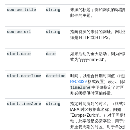
source
.
title
string
来源的标题；例如网页的标题或
邮件的主题。
source
.
url
string
指向资源的来源的网址。网址协
须是 HTTP 或 HTTPS。
start
.
date
date
如果活动为全天活动，则为日期
式为“yyyy-mm-dd”。
start
.
date
Time
datetime
时间，以组合日期时间值（根据
RFC3339
格式设置）表示。除非
time
Zone
中明确指定了时区，
则必须提供时区偏移量。
start
.
time
Zone
string
指定时间所处的时区。（格式采
IANA 时区数据库名称，例如
“Europe/Zurich”。）对于周期性
动，此字段是必需字段，用于指
开重复周期的时区。对于单次活