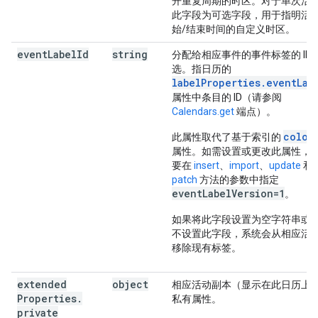
开重复周期的时区。对于单次活
此字段为可选字段，用于指明活
始/结束时间的自定义时区。
event
Label
Id
string
分配给相应事件的事件标签的 ID
选。指日历的
labelProperties.eventLab
属性中条目的 ID（请参阅
Calendars.get
端点）。
color
此属性取代了基于索引的
属性。如需设置或更改此属性，
要在
insert
、
import
、
update
和
patch
方法的参数中指定
eventLabelVersion=1
。
如果将此字段设置为空字符串或
不设置此字段，系统会从相应活
移除现有标签。
extended
object
相应活动副本（显示在此日历上
Properties
.
私有属性。
private