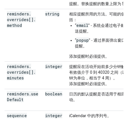
提醒。替换提醒的数量上限为 5 
reminders
.
string
相应提醒所用的方法。可能的值
overrides[]
.
括：
method
email
“
” - 系统会通过电子邮
送提醒。
popup
“
” - 通过界面弹出窗口
提醒。
添加提醒时必须提供。
reminders
.
integer
提醒应在活动开始前多少分钟触
overrides[]
.
有效值介于 0 到 40320 之间（以
minutes
钟为单位，相当于 4 周）。
添加提醒时必须提供。
reminders
.
use
boolean
日历的默认提醒是否适用于相应
Default
动。
sequence
integer
iCalendar 中的序列号。