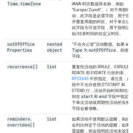
Time
.
time
Zone
IANA 时区数据库名称，例如
“Europe/Zurich”。）对于周期性
动，此字段是必需字段，用于指
开重复周期的时区。对于单次活
此字段为可选字段，用于指明活
始/结束时间的自定义时区。
out
Of
Office
nested
ev
“不在办公室”活动数据。如果
Properties
object
Type
out
Of
Office
为
，则使用
字段。
recurrence[]
list
重复性活动的 RRULE、EXRULE
RDATE 和 EXDATE 行的列表，如
RFC5545
中所指定。请注意，此
段中不允许使用 DTSTART 和
DTEND 行；活动开始时间和结束
start
end
间在
和
字段中指定。
于单次活动或周期性活动的实例
字段会被省略。
reminders
.
list
如果活动不使用默认提醒，则此
overrides[]
会列出特定于活动的提醒；如果
置提醒，则会指明此活动未设置