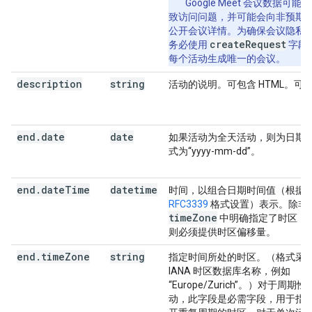
Google Meet 会议数据可能
致访问问题，并可能会向非预期
公开会议详情。为确保会议隐私
createRequest
务必使用
字段
每个活动生成唯一的会议。
description
string
活动的说明。可包含 HTML。可
end
.
date
date
如果活动为全天活动，则为日期
式为“yyyy-mm-dd”。
end
.
date
Time
datetime
时间，以组合日期时间值（根据
RFC3339
格式设置）表示。除非
time
Zone
中明确指定了时区，
则必须提供时区偏移量。
end
.
time
Zone
string
指定时间所处的时区。（格式采
IANA 时区数据库名称，例如
“Europe/Zurich”。）对于周期性
动，此字段是必需字段，用于指