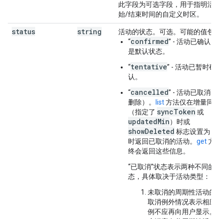
此字段为可选字段，用于指明活
始/结束时间的自定义时区。
status
string
活动的状态。可选。可能的值包
confirmed
“
” - 活动已确认
是默认状态。
tentative
“
” - 活动已暂时确
认。
cancelled
“
” - 活动已取消
删除）。
list
方法仅在增量同
syncToken
（指定了
或
updatedMin
）时或
showDeleted
t
标志设置为
时返回已取消的活动。
get
方
终会返回这些信息。
“已取消”状态表示两种不同的
态，具体取决于活动类型：
未取消的周期性活动的
取消例外情况表示相应
例不应再向用户显示。