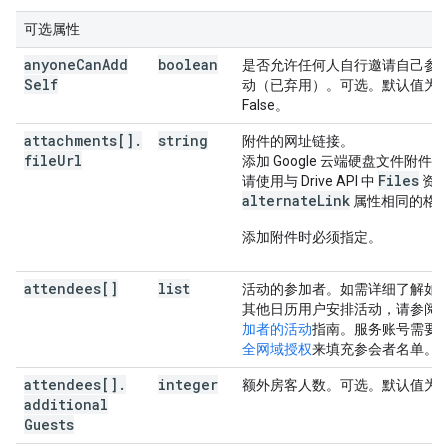
可选属性
anyone
Can
Add
boolean
是否允许任何人自行邀请自己参
Self
动（已弃用）。可选。默认值为
False。
attachments[]
.
string
附件的网址链接。
file
Url
添加 Google 云端硬盘文件附件
Files
请使用与 Drive API 中
资
alternateLink
属性相同的格
添加附件时必须指定。
attendees[]
list
活动的参加者。如需详细了解如
其他日历用户安排活动，请参阅
加者的活动
指南。服务账号需要
全网域授权
来填充参会者名单。
attendees[]
.
integer
额外房客人数。可选。默认值为 
additional
Guests