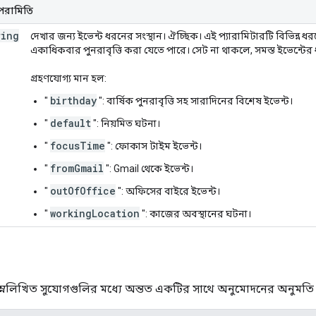
 পরামিতি
ring
দেখার জন্য ইভেন্ট ধরনের সংস্থান। ঐচ্ছিক। এই প্যারামিটারটি বিভিন্ন ধর
একাধিকবার পুনরাবৃত্তি করা যেতে পারে। সেট না থাকলে, সমস্ত ইভেন্টের
গ্রহণযোগ্য মান হল:
birthday
"
": বার্ষিক পুনরাবৃত্তি সহ সারাদিনের বিশেষ ইভেন্ট।
default
"
": নিয়মিত ঘটনা।
focusTime
"
": ফোকাস টাইম ইভেন্ট।
fromGmail
"
": Gmail থেকে ইভেন্ট।
outOfOffice
"
": অফিসের বাইরে ইভেন্ট।
workingLocation
"
": কাজের অবস্থানের ঘটনা।
্নলিখিত সুযোগগুলির মধ্যে অন্তত একটির সাথে অনুমোদনের অনুমতি দ