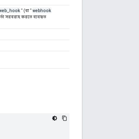
web
_
hook
webhook
" (বা "
র্তা সরবরাহ করতে ব্যবহৃত