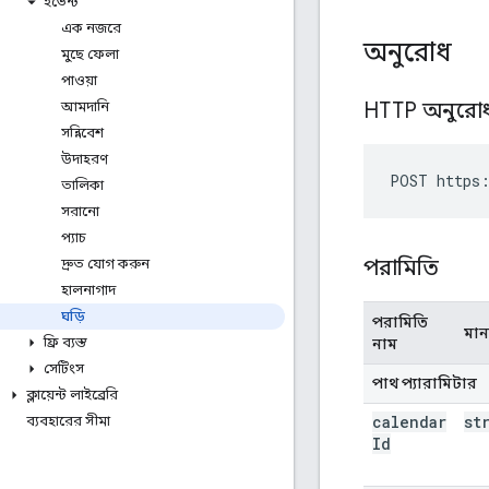
ইভেন্ট
এক নজরে
অনুরোধ
মুছে ফেলা
পাওয়া
HTTP অনুরো
আমদানি
সন্নিবেশ
উদাহরণ
POST https:
তালিকা
সরানো
প্যাচ
পরামিতি
দ্রুত যোগ করুন
হালনাগাদ
ঘড়ি
পরামিতি
মান
ফ্রি ব্যস্ত
নাম
সেটিংস
পাথ প্যারামিটার
ক্লায়েন্ট লাইব্রেরি
calendar
st
ব্যবহারের সীমা
Id