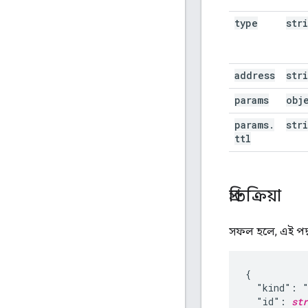
type
str
address
str
params
obj
params
.
str
ttl
প্রতিক্রিয়া
সফল হলে, এই পদ্ধ
{

  "kind": "
  "id": 
str