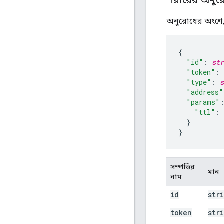
শরীরের অনুর
অনুরোধের অংশে,
"id"
:
str
"token"
:
"type"
:
s
"address"
"params"
"ttl"
:
}

}
সম্পত্তির
মান
নাম
id
str
token
str