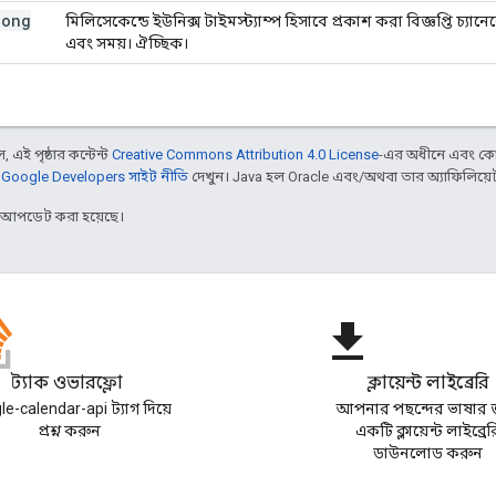
long
মিলিসেকেন্ডে ইউনিক্স টাইমস্ট্যাম্প হিসাবে প্রকাশ করা বিজ্ঞপ্তি চ্যা
এবং সময়। ঐচ্ছিক।
 এই পৃষ্ঠার কন্টেন্ট
Creative Commons Attribution 4.0 License
-এর অধীনে এবং কো
,
Google Developers সাইট নীতি
দেখুন। Java হল Oracle এবং/অথবা তার অ্যাফিলিয়েট সংস
র আপডেট করা হয়েছে।
file_download
স্ট্যাক ওভারফ্লো
ক্লায়েন্ট লাইব্রেরি
e-calendar-api ট্যাগ দিয়ে
আপনার পছন্দের ভাষার 
প্রশ্ন করুন
একটি ক্লায়েন্ট লাইব্রের
ডাউনলোড করুন