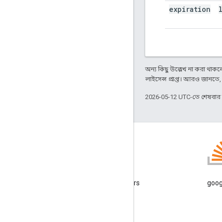
expiration
অন্য কিছু উল্লেখ না করা থাকলে,
লাইসেন্স প্রাপ্ত। আরও জানতে
2026-05-12 UTC-তে শেষবা
ব্লগ
Google Workspace Developers
googl
ব্লগ পড়ুন