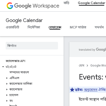
বাড়ি
Google Calendar
Workspace
Google Calendar
ওভারভিউ
নির্দেশিকা
রেফারেন্স
MCP সার্ভার
সমর্থন
ক্যালেন্ডার API
হোম
Google Wo
v3
,
v3
,
v3
সম্পদের সারাংশ
Events:
এসিএল
ক্যালেন্ডার তালিকা
ক্যালেন্ডার
দ্রষ্টব্য:
অনুমোদন
ঐচ্ছ
চ্যানেল
ইভেন্ট সংস্থান পর
রং