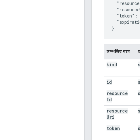
  "resource
  "resource
  "token": 
  "expirati
}
সম্পত্তির নাম
kind
id
resource
Id
resource
Uri
token