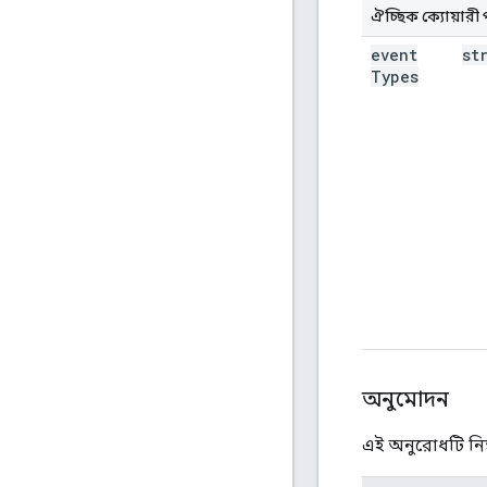
ঐচ্ছিক ক্যোয়ারী
event
st
Types
অনুমোদন
এই অনুরোধটি নিম