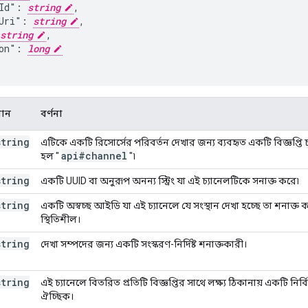
Id": 
string
,

Uri": 
string
,

string
,

on": 
long
মান
বর্ণনা
string
এটিকে একটি রিসোর্সের পরিবর্তন দেখার জন্য ব্যবহৃত একটি বিজ্ঞপ্তি চ
api#channel
হল "
"৷
string
একটি UUID বা অনুরূপ অনন্য স্ট্রিং যা এই চ্যানেলটিকে সনাক্ত করে৷
string
একটি অস্বচ্ছ আইডি যা এই চ্যানেলে যে সংস্থান দেখা হচ্ছে তা শনাক্ত কর
স্থিতিশীল।
string
দেখা সম্পদের জন্য একটি সংস্করণ-নির্দিষ্ট শনাক্তকারী।
string
এই চ্যানেলে বিতরিত প্রতিটি বিজ্ঞপ্তির সাথে লক্ষ্য ঠিকানায় একটি নির্বি
ঐচ্ছিক।