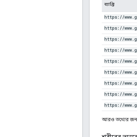
ব্যাপ্তি
https:
/
/
www
.
g
https:
/
/
www
.
g
https:
/
/
www
.
g
https:
/
/
www
.
g
https:
/
/
www
.
g
https:
/
/
www
.
g
https:
/
/
www
.
g
https:
/
/
www
.
g
https:
/
/
www
.
g
আরও তথ্যের জন্