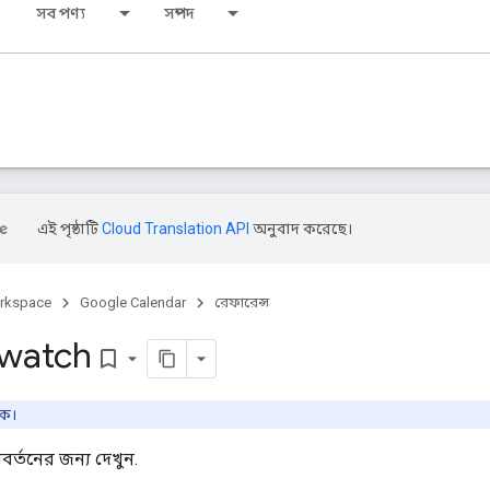
সব পণ্য
সম্পদ
এই পৃষ্ঠাটি
Cloud Translation API
অনুবাদ করেছে।
rkspace
Google Calendar
রেফারেন্স
 watch
bookmark_border
িক।
িবর্তনের জন্য দেখুন.