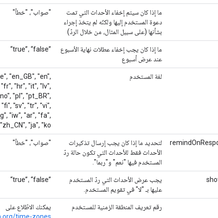
ما إذا كان سيتم إخفاء الأحداث التي تمت
"صواب"، "خطأ"
دعوة المستخدم إليها ولكنّه لم يتخذ إجراء
بشأنها (على سبيل المثال، من خلال الردّ)
ما إذا كان يجب إخفاء عطلات نهاية الأسبوع
‎“true”‎، ‎“false”‎
عند عرض أسبوع
لغة المستخدم
"de", "en_GB", "en",
fr", "hr", "it", "lv",
 "no", "pl", "pt_BR",
fi", "sv", "tr", "vi",
bg", "iw", "ar", "fa",
 "zh_CN", "ja", "ko"
remindOnResp
لتحديد ما إذا كان يجب إرسال تذكيرات
"صواب"، "خطأ"
الأحداث فقط للأحداث التي تكون حالة ردّ
المستخدم فيها "نعم" و"ربما".
sho
يجب عرض الأحداث التي ردّ المستخدم
‎“true”‎، ‎“false”‎
عليها بـ "لا" في تقويم المستخدم.
رقم تعريف المنطقة الزمنية للمستخدم
يمكنك الاطّلاع على
a.org/time-zones