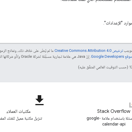
ارد "الإعدادات".
بموجب
ترخيص Creative Commons Attribution 4.0‏
ما لم يُنصّ على خلاف ذلك، ونماذج الر
Google Dev‏
. إنّ Java هي علامة تجارية مسجَّلة لشركة Oracle و/أو شركائها التابعين.
file_download
Stack Overflow
مكتبات العملاء
طرح أسئلة باستخدام علامة google-
تنزيل مكتبة عميل للغتك المفض
calendar-api