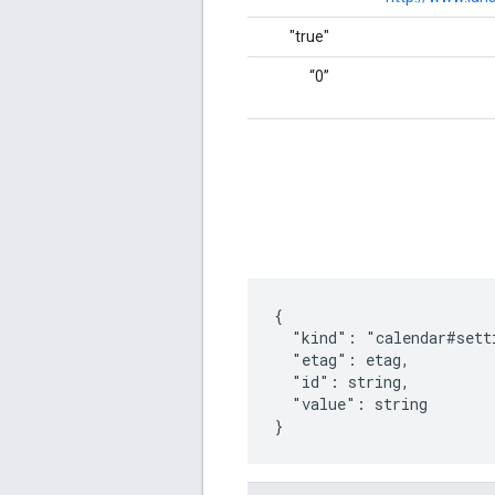
"true"
‎“0”‎
{

  "kind": "calendar#setti
  "etag": 
etag
,

  "id": 
string
,

  "value": 
string
}