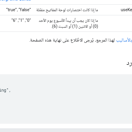
useKe
ما إذا كانت اختصارات لوحة المفاتيح مفعّلة
‎“true”‎، ‎“false”‎
ما إذا كان يجب أن يبدأ الأسبوع يوم الأحد
"0"، "1"، "6"
(0) أو الاثنين (1) أو السبت (6).
بالأساليب
لهذا المرجع، يُرجى الاطّلاع على نهاية هذه الصفحة.
رد
ng",
