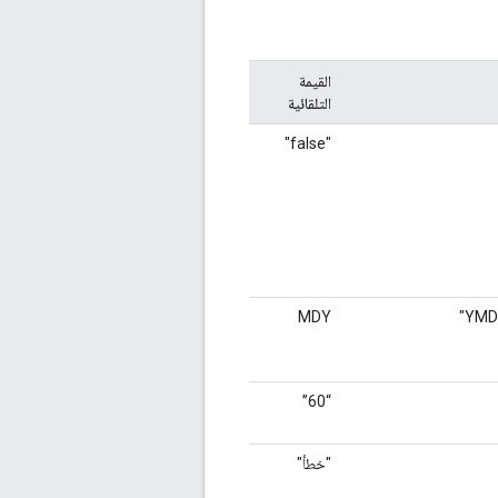
القيمة
التلقائية
"false"
MDY
“60”
"خطأ"