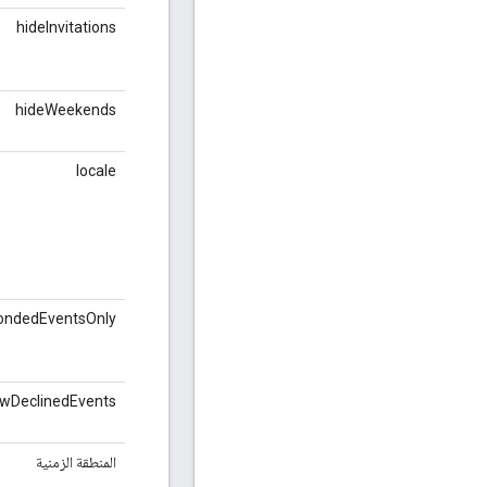
hideInvitations
hideWeekends
locale
ondedEventsOnly
wDeclinedEvents
المنطقة الزمنية