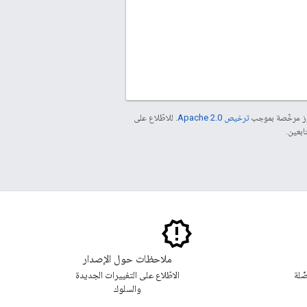
موز مرخّصة بموجب
ترخيص Apache 2.0‏
. للاطّلاع على
ملاحظات حول الإصدار
ّلة
الاطّلاع على التغييرات الجديدة
والسلوك