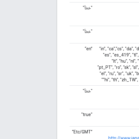
"خطأ"
"خطأ"
‎“en”‎
‎"in", "ca","cs", "da", 
"es", "es_419", "tl", "
"lt", "hu", "nl",
"pt_PT", "ro", "sk", "sl", "
"el", "ru", "sr", "uk", "
"hi", "th", "zh_TW",
"خطأ"
"true"
‎“Etc/GMT”‎
http://www.ian