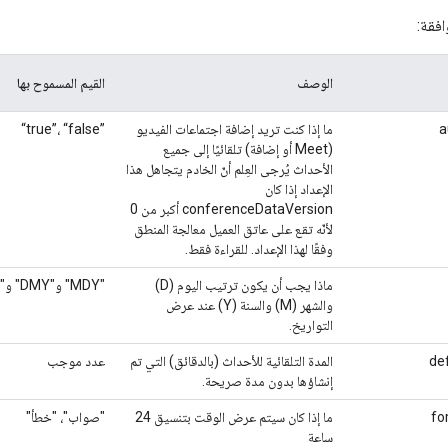
افقة:
الوصف
القيم المسموح بها
a
ما إذا كنت تريد إضافة اجتماعات الفيديو
‎“true”‎، ‎“false”‎
(Meet أو إضافة) تلقائيًا إلى جميع
الأحداث يُرجى العِلم أنّ الخادم يتجاهل هذا
الإعداد إذا كان
conferenceDataVersion أكبر من 0
لأنّه تقع على عاتق العميل معالجة المنطق
وفقًا لهذا الإعداد. للقراءة فقط.
ماذا يجب أن يكون ترتيب اليوم (D)
"MDY" و"DMY" و"YMD"
والشهر (M) والسنة (Y) عند عرض
التواريخ.
de
المدة التلقائية للأحداث (بالدقائق) التي تم
عدد موجب
إنشاؤها بدون مدة صريحة.
fo
ما إذا كان سيتم عرض الوقت بتنسيق 24
"صواب"، "خطأ"
ساعة