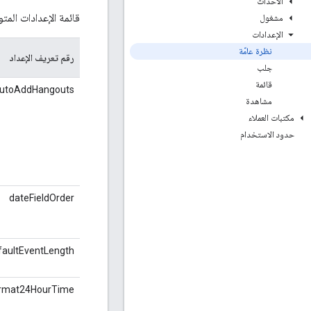
الأحداث
قائمة الإعدادات المتو
مشغول
الإعدادات
نظرة عامّة
رقم تعريف الإعداد
جلب
قائمة
utoAddHangouts
مشاهدة
مكتبات العملاء
حدود الاستخدام
dateFieldOrder
faultEventLength
rmat24HourTime