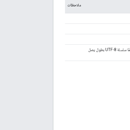
ملاحظات
قيمة إعداد المستخدِم. يعتمد تنسيق القيمة على رقم تعريف الإعداد. ويجب أن يكون دائمًا سلسلة UTF-8 بطول يصل