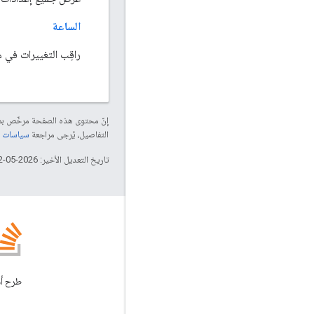
الساعة
راقِب التغييرات في مو
إنّ محتوى هذه الصفحة مرخّص 
التفاصيل، يُرجى مراجعة
سياسات موقع elopers
تاريخ التعديل الأخير: 2026-05-12 (حسب التوقيت العالمي المتفَّق عليه)
المدونة
الاطّلاع على مدونة Google
Workspace Developers