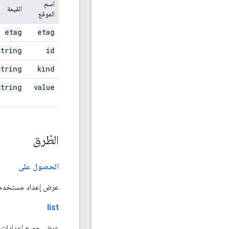
اسم
القيمة
الموقع
etag
etag
string
id
string
kind
string
value
الطُرق
الحصول على
عرض إعداد مستخدم 
list
عرض جميع إعدادات 