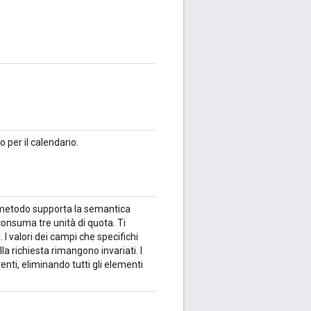
o per il calendario.
o metodo supporta la semantica
consuma tre unità di quota. Ti
e
. I valori dei campi che specifichi
lla richiesta rimangono invariati. I
tenti, eliminando tutti gli elementi