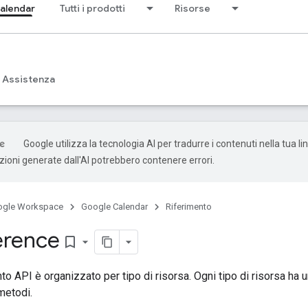
alendar
Tutti i prodotti
Risorse
Assistenza
Google utilizza la tecnologia AI per tradurre i contenuti nella tua l
uzioni generate dall'AI potrebbero contenere errori.
ogle Workspace
Google Calendar
Riferimento
erence
bookmark_border
to API è organizzato per tipo di risorsa. Ogni tipo di risorsa ha 
metodi.