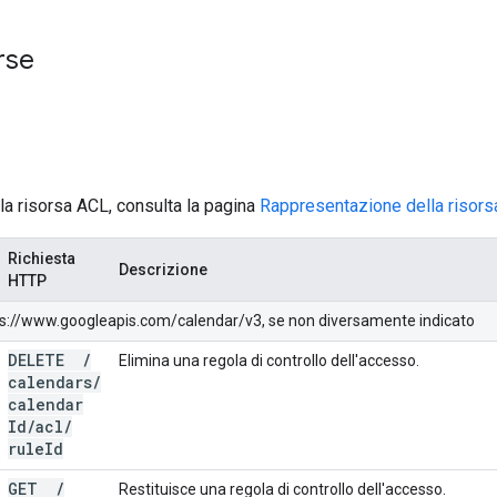
orse
lla risorsa ACL, consulta la pagina
Rappresentazione della risors
Richiesta
Descrizione
HTTP
ttps://www.googleapis.com/calendar/v3, se non diversamente indicato
DELETE
/
Elimina una regola di controllo dell'accesso.
calendars
/
calendar
Id
/
acl
/
rule
Id
GET
/
Restituisce una regola di controllo dell'accesso.