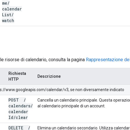
me
/
calendar
List
/
watch
lle risorse di calendario, consulta la pagina
Rappresentazione del
Richiesta
Descrizione
HTTP
ttps://www.googleapis.com/calendar/v3, se non diversamente indicato
POST
/
Cancella un calendario principale. Questa operazione
calendars
/
al calendario principale di un account.
calendar
Id
/
clear
DELETE
/
Elimina un calendario secondario. Utilizza calendars.