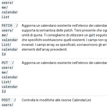
users
/
me
/
calendar
List
PATCH
/
Aggiorna un calendario esistente nell'elenco dei calenda
users
/
supporta la semantica delle patch. Tieni presente che og
me
/
get
unità di quota. Ti consigliamo di utilizzare un
seguito
calendar
che specifichi sostituiscono quelli esistenti. I campi non 
List
/
invariati. I campi array, se specificati, sovrascrivono gli ar
calendar
elementi dell'array precedenti.
Id
PUT
/
Aggiorna un calendario esistente nell'elenco dei calendari
users
/
me
/
calendar
List
/
calendar
Id
POST
/
Controlla le modifiche alle risorse CalendarList.
users
/