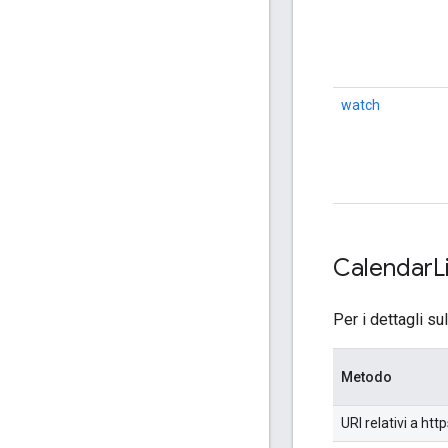
watch
Calendar
L
Per i dettagli su
Metodo
URI relativi a h