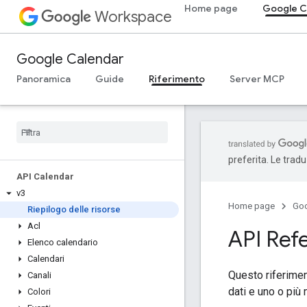
Home page
Google C
Workspace
Google Calendar
Panoramica
Guide
Riferimento
Server MCP
preferita. Le trad
API Calendar
v3
Home page
Go
Riepilogo delle risorse
Acl
API Ref
Elenco calendario
Calendari
Questo riferimen
Canali
dati e uno o più 
Colori