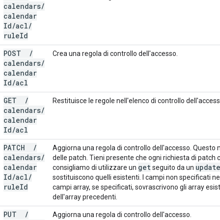
calendars
/
calendar
Id
/
acl
/
rule
Id
POST
/
Crea una regola di controllo dell'accesso.
calendars
/
calendar
Id
/
acl
GET
/
Restituisce le regole nell'elenco di controllo dell'access
calendars
/
calendar
Id
/
acl
PATCH
/
Aggiorna una regola di controllo dell'accesso. Quest
calendars
/
delle patch. Tieni presente che ogni richiesta di patch 
calendar
get
updat
consigliamo di utilizzare un
seguito da un
Id
/
acl
/
sostituiscono quelli esistenti. I campi non specificati ne
rule
Id
campi array, se specificati, sovrascrivono gli array esis
dell'array precedenti.
PUT
/
Aggiorna una regola di controllo dell'accesso.