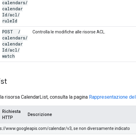
calendars
/
calendar
Id
/
acl
/
rule
Id
POST
/
Controlla le modifiche alle risorse ACL.
calendars
/
calendar
Id
/
acl
/
watch
ist
lla risorsa CalendarList, consulta la pagina
Rappresentazione dell
Richiesta
Descrizione
HTTP
ttps://www.googleapis.com/calendar/v3, se non diversamente indicato