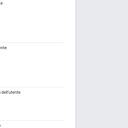
te.
ente.
 dell'utente.
e.