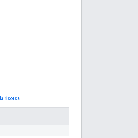
a risorsa
.