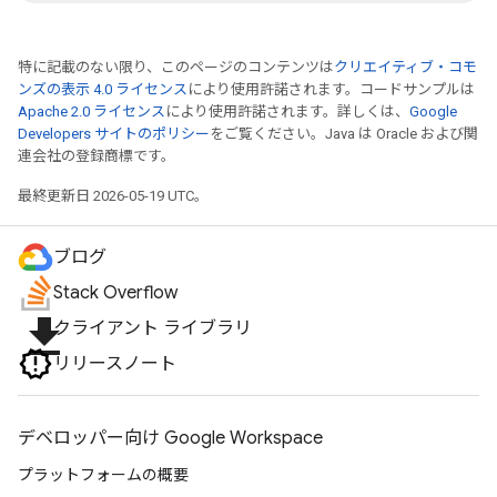
特に記載のない限り、このページのコンテンツは
クリエイティブ・コモ
ンズの表示 4.0 ライセンス
により使用許諾されます。コードサンプルは
Apache 2.0 ライセンス
により使用許諾されます。詳しくは、
Google
Developers サイトのポリシー
をご覧ください。Java は Oracle および関
連会社の登録商標です。
最終更新日 2026-05-19 UTC。
ブログ
Stack Overflow
file_download
クライアント ライブラリ
リリースノート
デベロッパー向け Google Workspace
プラットフォームの概要