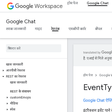
होम पेज
Google Chat
Workspace
Google Chat
खास जानकारी
गाइड
रेफ़रंस
एमसीपी सर्वर
सैंपल
है. एआई से मिले अनुवाद
खास जानकारी
आरपीसी रेफ़रंस
होम पेज
Google 
REST का रेफ़रंस
खास जानकारी
Event
T
REST के संसाधन
custom
Emojis
Google Chat ऐप्लिक
मीडिया
स्पेस
इंटरैक्शन इवेंट पा