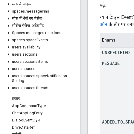
स्पेस के सदस्य
पढ़ें.
spaces
.
message
Pins
ध्यान दें: इस Event
स्पेस में भेजे गए मैसेज
ऑन
के तौर पर बनाय
स्पेसेज़ मैसेज
.
अटैचमेंट
Spaces
.
messages
.
reactions
Enums
spaces
.
space
Events
users
.
availability
UNSPECIFIED
users
.
sections
users
.
sections
.
items
MESSAGE
users
.
spaces
users
.
spaces
.
space
Notification
Setting
users
.
spaces
.
threads
प्रकार
App
Command
Type
Chat
App
Log
Entry
Dialog
Eventटाइप
ADDED
_
TO
_
SPA
Drive
Data
Ref