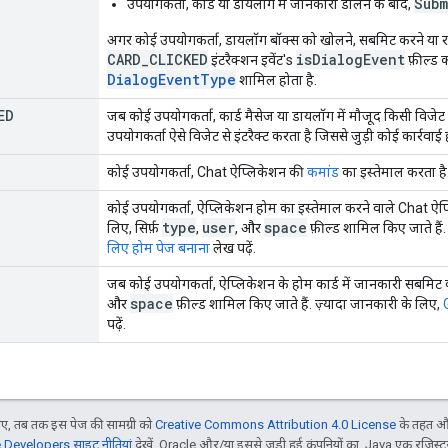
Subm
उपयोगकर्ता, कार्ड या डायलॉग में जानकारी डालने के बाद,
अगर कोई उपयोगकर्ता, डायलॉग बॉक्स को खोलने, सबमिट करने या रद
CARD_CLICKED
isDialogEvent
इंटरैक्शन इवेंट's
फ़ील्ड 
DialogEventType
शामिल होता है.
ED
जब कोई उपयोगकर्ता, कार्ड मैसेज या डायलॉग में मौजूद किसी विजेट 
उपयोगकर्ता ऐसे विजेट से इंटरैक्ट करता है जिससे जुड़ी कोई कार्रवाई ह
कोई उपयोगकर्ता, Chat ऐप्लिकेशन की
कमांड
का इस्तेमाल करता है
कोई उपयोगकर्ता, ऐप्लिकेशन होम का इस्तेमाल करने वाले Chat ऐप्लि
type
user
space
लिए, सिर्फ़
,
, और
फ़ील्ड शामिल किए जाते हैं.
लिए होम पेज बनाना
लेख पढ़ें.
जब कोई उपयोगकर्ता, ऐप्लिकेशन के होम कार्ड में जानकारी सबमिट कर
space
और
फ़ील्ड शामिल किए जाते हैं. ज़्यादा जानकारी के लिए,
पढ़ें.
, तब तक इस पेज की सामग्री को
Creative Commons Attribution 4.0 License
के तहत और
Developers साइट नीतियां
देखें. Oracle और/या इससे जुड़ी हुई कंपनियों का, Java एक रजिस्टर क