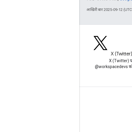
आखिरी बार 2025-09-12 (UTC)
ब्लॉग
X (Twitter
Google Workspace डेवलपर ब्लॉग
X (Twitter) 
पढ़ें
@workspacedevs को फ
डेवलपर के लिए Google Workspace
प्लैटफ़ॉर्म की खास जानकारी
डेवलपर के लिए प्रॉडक्ट
रिलीज़ टिप्पणियां