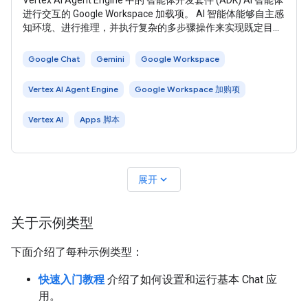
Vertex AI Agent Engine 中的 智能体开发套件 (ADK) AI 智能体
进行交互的 Google Workspace 加载项。 AI 智能体能够自主感
知环境、进行推理，并执行复杂的多步骤操作来实现既定目
标。在本教程中，您将部署 ADK LLM 审核员多智能体示例 ，
该示例使用 Gemini 和 Google 搜索基础知识来评判和修订事
Google Chat
Gemini
Google Workspace
实。 下图展示了架构和消息传递模式： 在上图中，用户与使
用 ADK AI
Vertex AI Agent Engine
Google Workspace 加购项
Vertex AI
Apps 脚本
expand_more
展开
关于示例类型
下面介绍了每种示例类型：
快速入门教程
介绍了如何设置和运行基本 Chat 应
用。