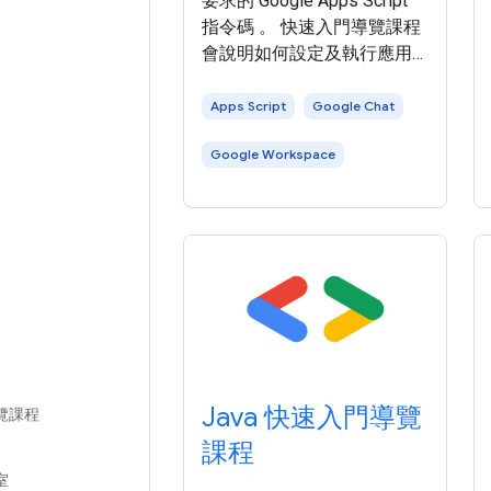
要求的 Google Apps Script
指令碼 。 快速入門導覽課程
會說明如何設定及執行應用
程式，來呼叫 Google
Workspace API。本快速入門
Apps Script
Google Chat
導覽課程會使用簡化的驗證
Google Workspace
方法，適用於測試環境。在
正式環境中，建議您先瞭解
驗證和授權 ，再 選擇適合應
用程式的存取憑證 。 在
Apps Script，Google
Workspace 快速入門導覽課
程會使用 進階 Google 服務
呼叫 Google Workspace
Java 快速入門導覽
覽課程
課程
室