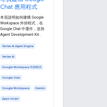
Chat 應用程式
本頁說明如何建構 Google
Workspace 外掛程式，在
Google Chat 中運作，並與
Agent Development Kit
(ADK) AI 代理介接，該代理
主機位於 Vertex AI Agent
Vertex AI Agent Engine
Engine 。 AI 代理能自主感知
Vertex AI
環境、推論，並執行複雜的
多步驟動作，達成定義的目
Google Workspace 外掛程式
標。在本教學課程中，您將
部署 ADK LLM 稽核員多代理
Google Chat
範例 ，該範例會使用 Gemini
和 Google 搜尋基礎，評論及
Google Workspace
Gemini
修正事實。 下圖顯示架構和
訊息傳送模式：
Apps Script