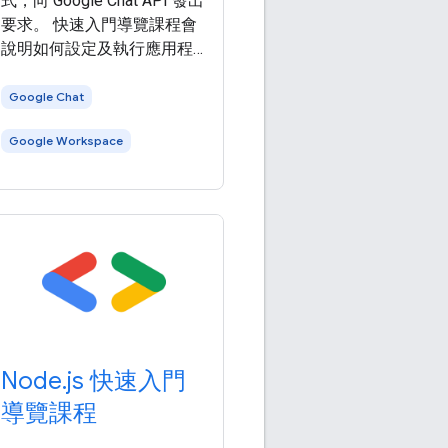
式，向 Google Chat API 發出
要求。 快速入門導覽課程會
說明如何設定及執行應用程
式，來呼叫 Google
Workspace API。本快速入門
Google Chat
導覽課程會使用簡化的驗證
Google Workspace
方法，適用於測試環境。在
正式環境中，建議您先瞭解
驗證和授權 ，再 選擇適合應
用程式的存取憑證 。 本快速
入門導覽課程會使用 Google
Workspace 建議的 API 用戶
端程式庫，處理驗證和授權
流程的部分詳細資料。 如要
執行本快速入門導覽課程，
請先完成下列必要條件：
Node.js 快速入門
導覽課程