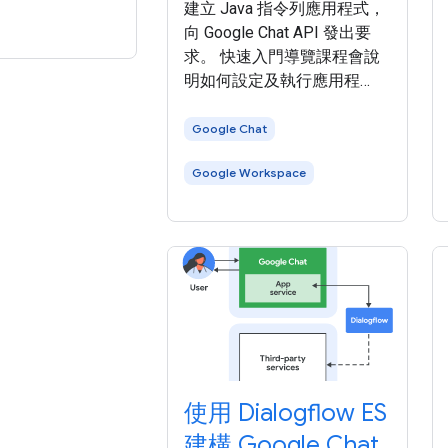
建立 Java 指令列應用程式，
向 Google Chat API 發出要
求。 快速入門導覽課程會說
明如何設定及執行應用程
式，來呼叫 Google
Workspace API。本快速入門
Google Chat
導覽課程會使用簡化的驗證
Google Workspace
方法，適用於測試環境。在
正式環境中，建議您先瞭解
驗證和授權 ，再 選擇適合應
用程式的存取憑證 。 本快速
入門導覽課程會使用 Google
Workspace 建議的 API 用戶
端程式庫，處理驗證和授權
流程的部分詳細資料。 如要
完成本快速入門導覽課程，
請設定環境。 在 Google
使用 Dialogflow ES
建構 Google Chat