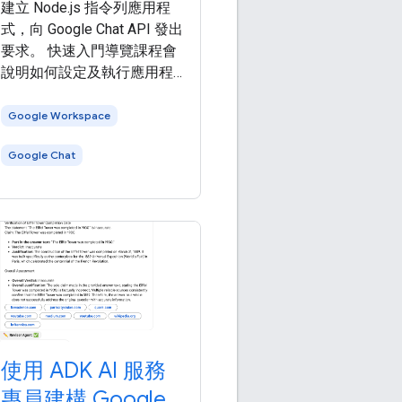
建立 Node.js 指令列應用程
式，向 Google Chat API 發出
要求。 快速入門導覽課程會
說明如何設定及執行應用程
式，來呼叫 Google
Workspace API。本快速入門
Google Workspace
導覽課程會使用簡化的驗證
Google Chat
方法，適用於測試環境。在
正式環境中，建議您先瞭解
驗證和授權 ，再 選擇適合應
用程式的存取憑證 。 本快速
入門導覽課程會使用 Google
Workspace 建議的 API 用戶
端程式庫，處理驗證和授權
流程的部分詳細資料。 如要
執行本快速入門導覽課程，
請先完成下列必要條件：
使用 ADK AI 服務
專員建構 Google