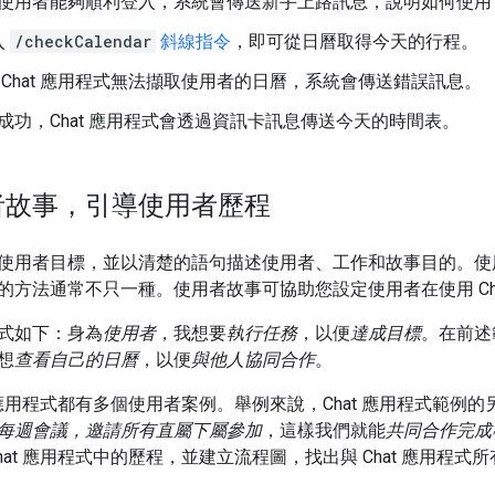
使用者能夠順利登入，系統會傳送新手上路訊息，說明如何使用 Ch
入
/checkCalendar
斜線指令
，即可從日曆取得今天的行程。
 Chat 應用程式無法擷取使用者的日曆，系統會傳送錯誤訊息。
成功，Chat 應用程式會透過資訊卡訊息傳送今天的時間表。
者故事，引導使用者歷程
使用者目標，並以清楚的語句描述使用者、工作和故事目的。使
的方法通常不只一種。使用者故事可協助您設定使用者在使用 Ch
式如下：身為
使用者
，我想要
執行任務
，以便
達成目標
。在前述
想
查看自己的日曆
，以便
與他人協同合作
。
t 應用程式都有多個使用者案例。舉例來說，Chat 應用程式範
每週會議，邀請所有直屬下屬參加
，這樣我們就能
共同合作完成
hat 應用程式中的歷程，並建立流程圖，找出與 Chat 應用程式