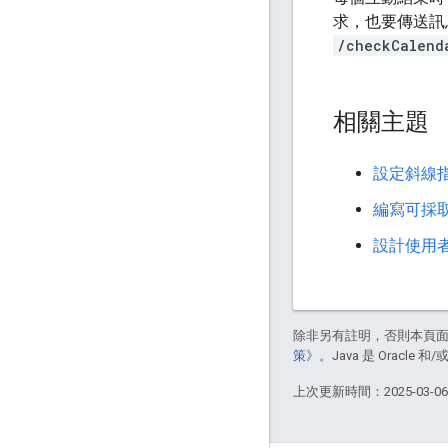
求，也要傳送訊
/checkCalend
相關主題
設定斜線指令
編寫可採
設計使用
除非另有註明，否則本頁
策
》。Java 是 Oracl
上次更新時間：2025-03-0