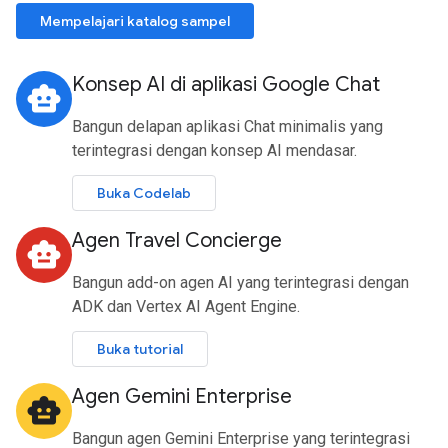
Mempelajari katalog sampel
Konsep AI di aplikasi Google Chat
smart_toy
Bangun delapan aplikasi Chat minimalis yang
terintegrasi dengan konsep AI mendasar.
Buka Codelab
Agen Travel Concierge
smart_toy
Bangun add-on agen AI yang terintegrasi dengan
ADK dan Vertex AI Agent Engine.
Buka tutorial
Agen Gemini Enterprise
smart_toy
Bangun agen Gemini Enterprise yang terintegrasi