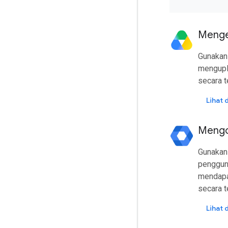
Mengel
Gunaka
mengupl
secara t
Lihat
Mengo
Gunaka
pengguna
mendapa
secara t
Lihat