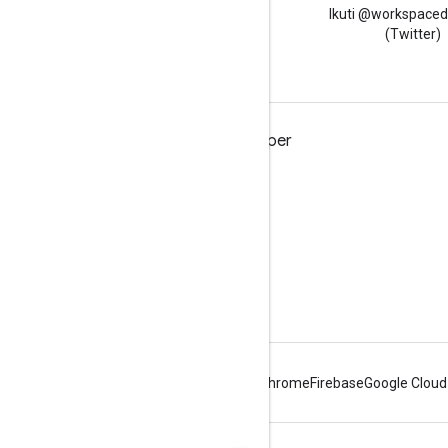
Baca blog Developer Google
Ikuti @workspaced
Workspace
(Twitter)
Google Workspace untuk Developer
Ringkasan platform
Produk developer
Catatan rilis
Dukungan developer
Persyaratan Layanan
Android
Chrome
Firebase
Google Cloud