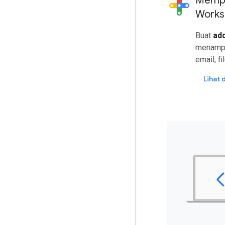
Mempe
Works
Buat
ad
menampi
email, f
Lihat