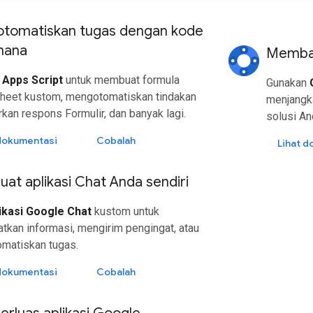
tomatiskan tugas dengan kode
hana
Membag
n
Apps Script
untuk membuat formula
Gunakan
heet kustom, mengotomatiskan tindakan
menjangk
kan respons Formulir, dan banyak lagi.
solusi An
 dokumentasi
Cobalah
Lihat 
t aplikasi Chat Anda sendiri
ikasi Google Chat
kustom untuk
kan informasi, mengirim pengingat, atau
matiskan tugas.
 dokumentasi
Cobalah