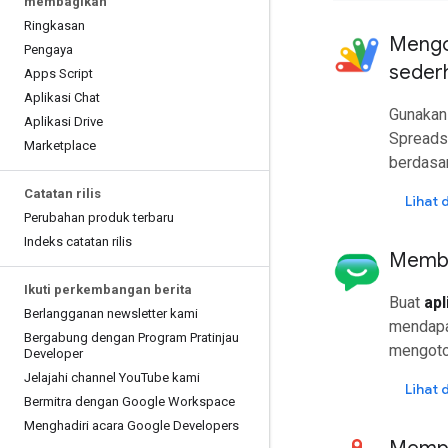
membagikan
Ringkasan
Mengo
Pengaya
seder
Apps Script
Aplikasi Chat
Gunaka
Aplikasi Drive
Spreads
Marketplace
berdasar
Catatan rilis
Lihat
Perubahan produk terbaru
Indeks catatan rilis
Membua
Ikuti perkembangan berita
Buat
apl
Berlangganan newsletter kami
mendapat
Bergabung dengan Program Pratinjau
mengoto
Developer
Jelajahi channel You
Tube kami
Lihat
Bermitra dengan Google Workspace
Menghadiri acara Google Developers