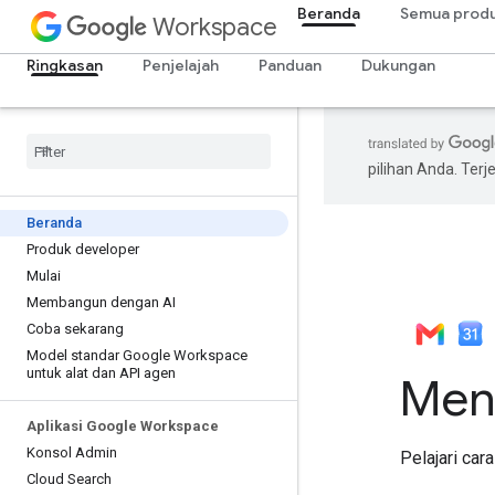
Beranda
Semua prod
Workspace
Ringkasan
Penjelajah
Panduan
Dukungan
pilihan Anda. Te
Beranda
Produk developer
Mulai
Membangun dengan AI
Coba sekarang
Model standar Google Workspace
untuk alat dan API agen
Men
Aplikasi Google Workspace
Konsol Admin
Pelajari ca
Cloud Search