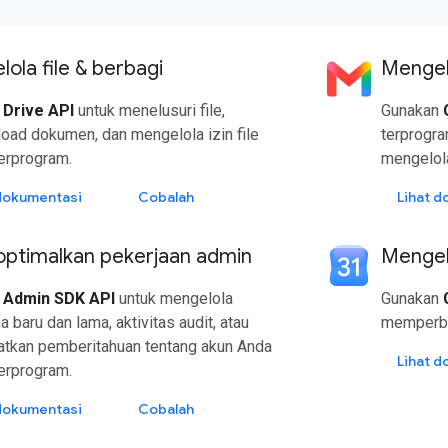
ola file & berbagi
Mengel
n
Drive API
untuk menelusuri file,
Gunakan
oad dokumen, dan mengelola izin file
terprogra
erprogram.
mengelola
 dokumentasi
Cobalah
Lihat 
ptimalkan pekerjaan admin
Mengel
n
Admin SDK API
untuk mengelola
Gunakan
 baru dan lama, aktivitas audit, atau
memperbar
tkan pemberitahuan tentang akun Anda
Lihat 
erprogram.
 dokumentasi
Cobalah