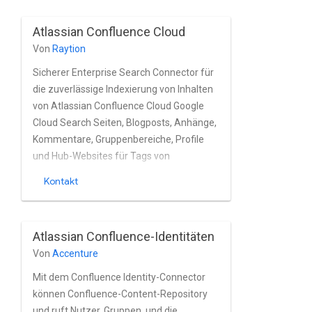
HTTPS; ruft ACLs ab. und ist
suchmaschinenunabhängig.
Atlassian Confluence Cloud
Von
Raytion
Sicherer Enterprise Search Connector für
die zuverlässige Indexierung von Inhalten
von Atlassian Confluence Cloud Google
Cloud Search Seiten, Blogposts, Anhänge,
Kommentare, Gruppenbereiche, Profile
und Hub-Websites für Tags von
Confluence Cloud-Instanzen nahezu in
Kontakt
Echtzeit. Den Connector vollständig
unterstützt den integrierten Nutzer und
die Gruppe von Atlassian Confluence
Atlassian Confluence-Identitäten
Cloud zu verstehen.
Von
Accenture
Mit dem Confluence Identity-Connector
können Confluence-Content-Repository
und ruft Nutzer, Gruppen, und die