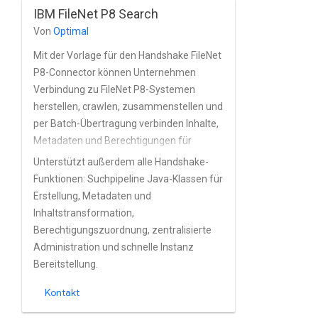
Berechtigungsverwaltung sowie
IBM FileNet P8 Search
FirstSpirit-Installationen basierend auf
Von
Optimal
Active Directory und anderen
Verzeichnisdiensten.
Mit der Vorlage für den Handshake FileNet
P8-Connector können Unternehmen
Verbindung zu FileNet P8-Systemen
herstellen, crawlen, zusammenstellen und
per Batch-Übertragung verbinden Inhalte,
Metadaten und Berechtigungen für
Google Cloud Search. Inhalt wird mithilfe
Unterstützt außerdem alle Handshake-
der nativen FileNet P8 SQL-Filterung
Funktionen: Suchpipeline Java-Klassen für
nominiert. Unterstützt vollständige oder
Erstellung, Metadaten und
Durchlauf mit Teilindexierung, der als
Inhaltstransformation,
geplante Jobs ausgeführt und in der
Berechtigungszuordnung, zentralisierte
administrativen Handshake-
Administration und schnelle Instanz
Benutzeroberfläche.
Bereitstellung.
Kontakt