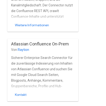
Kanalmitgliedschaft. Der Connector nutzt
die Confluence REST API, crawlt
Confluence-Inhalte und unterstützt
Confluence On-Premises. und Cloud-
Weitere Informationen
Installationen.
Atlassian Confluence On-Prem
Von
Raytion
Sicherer Enterprise Search Connector für
die zuverlässige Indexierung von Inhalten
von Atlassian Confluence und suchen Sie
mit Google Cloud Search Seiten,
Blogposts, Anhänge, Kommentare,
Gruppenbereiche, Profile und Hub-
Websites für Tags aus lokalen Systemen
Kontakt
Confluence-Instanzen nahezu in Echtzeit.
Der Connector unterstützt die in Atlassian