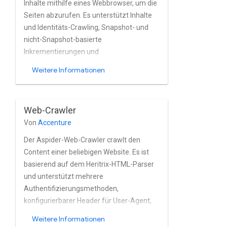
Dokumenthierarchie.
Inhalte mithilfe eines Webbrowser, um die
Seiten abzurufen. Es unterstützt Inhalte
und Identitäts-Crawling, Snapshot- und
nicht-Snapshot-basierte
Inkrementierungen und
Dokumenthierarchie. Dadurch werden
Weitere Informationen
Kompatibilitätsprobleme mit dem Web
vermieden. Frameworks wie Angular,
React usw.
Web-Crawler
Von
Accenture
Der Aspider-Web-Crawler crawlt den
Content einer beliebigen Website. Es ist
basierend auf dem Heritrix-HTML-Parser
und unterstützt mehrere
Authentifizierungsmethoden,
konfigurierbarer Header für User-Agent,
max. Crawling Tiefe, flexibler Crawling-
Weitere Informationen
Bereich (nur Host, Domain oder alles)