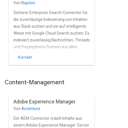
Von
Raytion
unterstützt.
Sicherer Enterprise Search Connector für
die zuverlässige Indexierung von Inhalten
aus Slack suchen und sie auf intelligente
Weise mit Google Cloud Search suchen. Es
indexiert zuverlässig Nachrichten, Threads
und freigegebene Dateien aus allen
öffentlichen Kanälen von Slack nahezu in
Kontakt
Echtzeit aus.
Content-Management
Adobe Experience Manager
Von
Accenture
Der AEM-Connector crawlt Inhalte aus
einem Adobe Experience Manager. Server.