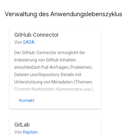
Verwaltung des Anwendungslebenszyklus
GitHub-Connector
Von
SADA
Der GitHub-Connector ermöglicht die
Indexierung von GitHub-Inhalten.
einschließlich Pull-Anfragen, Problemen,
Dateien und Repository-Details mit
Unterstützung von Metadaten (Themen,
Commit-Nachrichten, Kommentare usw.)
Die Der GitHub-Connector unterstützt die
Kontakt
schnelle Erkennung inkrementeller
Änderungen. Die Der Connector nutzt die
GraphQL API und die REST API von GitHub,
GitLab
um den GitHub-Inhalte
Von
Raytion