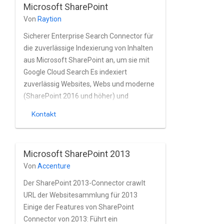
Microsoft SharePoint
basierend auf Active Directory und
Von
Raytion
anderen Verzeichnissen Dienstleistungen.
Sicherer Enterprise Search Connector für
die zuverlässige Indexierung von Inhalten
aus Microsoft SharePoint an, um sie mit
Google Cloud Search Es indexiert
zuverlässig Websites, Webs und moderne
(SharePoint 2016 und höher) und
klassischen Seiten, Wiki-Seiten, OneNote-
Kontakt
Dokumenten, Listeneinträge, Aufgaben,
Kalendertermine, Anhänge und Dateien
von Lokale SharePoint-Instanzen nahezu
Microsoft SharePoint 2013
in Echtzeit Der Connector Vollständige
Von
Accenture
Unterstützung der integrierten Nutzer-
und Gruppenfunktionen von Microsoft
Der SharePoint 2013-Connector crawlt
SharePoint Active Directory und OAuth-
URL der Websitesammlung für 2013
Anbieter wie SiteMinder und Okta. Der
Einige der Features von SharePoint
Connector unterstützt Basic-, NTLM- und
Connector von 2013: Führt ein