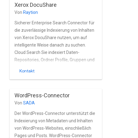
Xerox DocuShare
Von
Raytion
Sicherer Enterprise Search Connector für
die zuverlässige Indexierung von Inhalten
von Xerox DocuShare nutzen, um auf
intelligente Weise danach zu suchen.
Cloud Search Sie indexiert Daten-
Repositories, Ordner Profile, Gruppen und
Dateien aus DocuShare fast in Echtzeit
Kontakt
erstellen. Die Der Connector unterstützt
die in Xerox DocuShare integrierten
Funktionen für Nutzer und Gruppen
WordPress-Connector
vollständig. zu verstehen.
Von
SADA
Der WordPress-Connector unterstützt die
Indexierung von Metadaten und Inhalten
von WordPress-Websites, einschließlich
Pages und Posts. WordPress-Connector