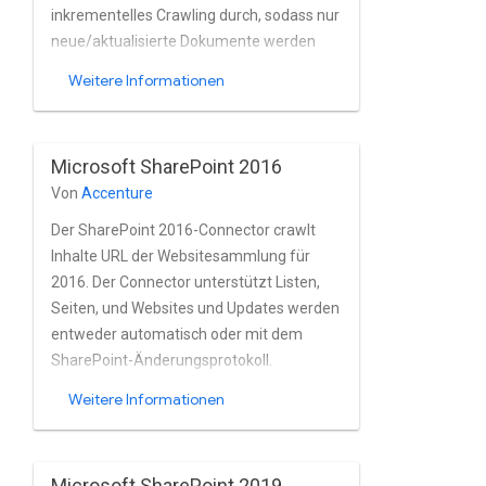
Kerberos-Authentifizierung.
inkrementelles Crawling durch, sodass nur
neue/aktualisierte Dokumente werden
über das Änderungsprotokoll von
Weitere Informationen
SharePoint indexiert. timestamp; Ruft
Access Control Lists (ACLs) für
Dokumentebene ab Sicherheit; wird auf
Microsoft SharePoint 2016
jedem Computer ausgeführt, der Zugriff
Von
Accenture
auf die angegebene SharePoint- URLs
unterstützt externe NTLM-, HTTPS- und
Der SharePoint 2016-Connector crawlt
BCS-Listen; unterstützt frühe
Inhalte URL der Websitesammlung für
Bindungsmechanismen ohne Installation
2016. Der Connector unterstützt Listen,
von SharePoint auszuführen. enthält
Seiten, und Websites und Updates werden
reguläre Ausdrucksmuster, mit denen
entweder automatisch oder mit dem
Dateien ein- oder ausgeschlossen werden
SharePoint-Änderungsprotokoll.
können.
Weitere Informationen
Microsoft SharePoint 2019