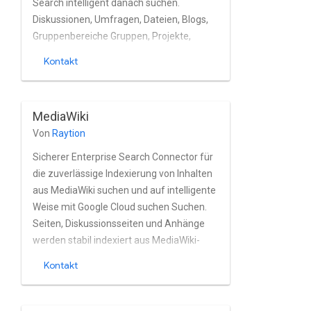
Search intelligent danach suchen.
Diskussionen, Umfragen, Dateien, Blogs,
Gruppenbereiche Gruppen, Projekte,
Aufgaben, Videos, Nachrichten, Ideen,
Kontakt
Profile von lokalen und in der Cloud
gehosteten Jive-Instanzen nahezu in
Echtzeit. Der Connector unterstützt den in
MediaWiki
Jive integrierten Nutzer vollständig. und
Von
Raytion
Gruppenverwaltung und unterstützt die
native Authentifizierung von Jive OAuth-
Sicherer Enterprise Search Connector für
und Basic-Authentifizierung.
die zuverlässige Indexierung von Inhalten
aus MediaWiki suchen und auf intelligente
Weise mit Google Cloud suchen Suchen.
Seiten, Diskussionsseiten und Anhänge
werden stabil indexiert aus MediaWiki-
Instanzen nahezu in Echtzeit. Den
Kontakt
Connector vollständig unterstützt das
integrierte Berechtigungsmodell von
MediaWiki sowie MediaWiki Installationen