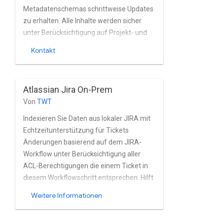
Metadatenschemas schrittweise Updates
zu erhalten. Alle Inhalte werden sicher
unter Berücksichtigung auf Projekt- und
Problemebene. Der Connector nutzt ein
Kontakt
von SADA entwickeltes Plug-in zur
effizienteren Erfassung des Zugriffs zu
steuern. Unterstützt Verzeichnisse von
Atlassian Jira On-Prem
Drittanbietern oder Jiras Nutzer- und
Von
TWT
Gruppenverwaltung integriert.
Indexieren Sie Daten aus lokaler JIRA mit
Echtzeitunterstützung für Tickets
Änderungen basierend auf dem JIRA-
Workflow unter Berücksichtigung aller
ACL-Berechtigungen die einem Ticket in
diesem Workflowschritt entsprechen. Hilft
alle Informationen in Ihren Tickets
Weitere Informationen
entdecken