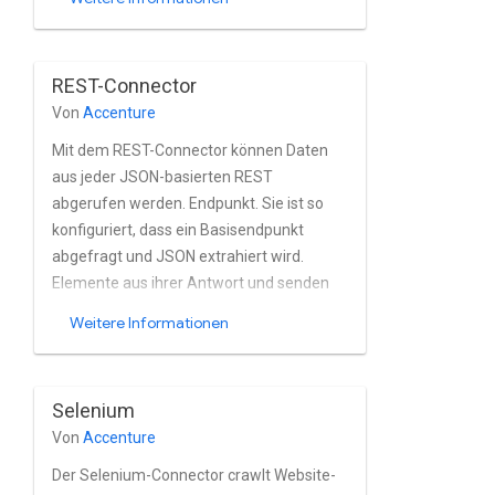
unterstützt Basic und AWS Signature V4-
Authentifizierung und verwendet die Get-
oder MGet-Elasticsearch-Methoden zum
REST-Connector
Abrufen von Inhalten.
Von
Accenture
Mit dem REST-Connector können Daten
aus jeder JSON-basierten REST
abgerufen werden. Endpunkt. Sie ist so
konfiguriert, dass ein Basisendpunkt
abgefragt und JSON extrahiert wird.
Elemente aus ihrer Antwort und senden
das Element als Dokument. Jede
Weitere Informationen
extrahierte Entität kann mit weiteren
Metadaten angereichert werden oder
sogar rekursiv nach weiteren Inhalten
Selenium
suchen, basierend auf jeder Entität.
Von
Accenture
Snapshot-basierte und nicht Snapshot-
basierte Funktionen und die
Der Selenium-Connector crawlt Website-