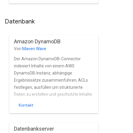
Robot-Richtlinien zur Aufnahme oder zum
Ausschluss von Seiten, zum Parsen von
Datenbank
Sitemaps und die Inhaltsbereinigung auf
Grundlage von Regex-Regeln.
Amazon DynamoDB
Von
Maven Wave
Der Amazon DynamoDB-Connector
indexiert Inhalte von einem AWS
DynamoDB-Instanz, abhängige
Ergebnissätze zusammenführen, ACLs
festlegen, ausfüllen um strukturierte
Daten zu erstellen und geschützte Inhalte
sicher zu speichern.
Kontakt
Datenbankserver