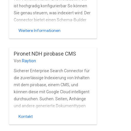
ist hochgradig konfigurierbar So können
Sie genau steuern, was indexiert wird. Der
Connector bietet einen Schema-Builder
und eine sofort einsatzbereite
Weitere Informationen
Ergebnisseite, Suchanfragen im Google
Cloud Search-Index direkt aus dem
WebCenter Content.
Pironet NDH pirobase CMS
Von
Raytion
Sicherer Enterprise Search Connector für
die zuverlässige Indexierung von Inhalten
mit dem pirobase, einem CMS, und
können diese mit Google Cloud intelligent
durchsuchen. Suchen. Seiten, Anhänge
und andere generierte Dokumenttypen
aus pirobase CMS nahezu in Echtzeit. Der
Kontakt
Connector vollständig unterstützt
pirobase CMS. Nutzer- und