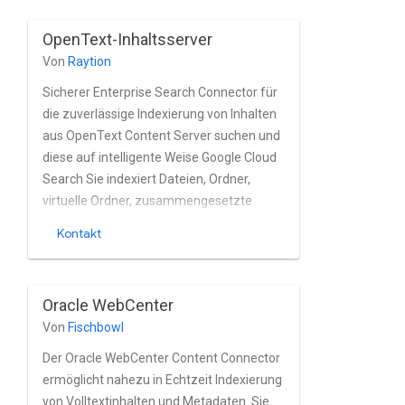
OpenText-Inhaltsserver
Von
Raytion
Sicherer Enterprise Search Connector für
die zuverlässige Indexierung von Inhalten
aus OpenText Content Server suchen und
diese auf intelligente Weise Google Cloud
Search Sie indexiert Dateien, Ordner,
virtuelle Ordner, zusammengesetzte
Dokumente, Nachrichten, E-Mails,
Kontakt
Volumes, Sammlungen, Klassifizierungen
und viele weitere Objekte von Content
Server-Instanzen nahezu in Echtzeit.
Oracle WebCenter
OpenText-Inhalte werden vom Connector
Von
Fischbowl
vollständig unterstützt. Integrierte Nutzer-
und Gruppenverwaltung des Servers
Der Oracle WebCenter Content Connector
ermöglicht nahezu in Echtzeit Indexierung
von Volltextinhalten und Metadaten. Sie