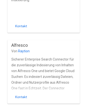
Indexierung.
Kontakt
Alfresco
Von
Raytion
Sicherer Enterprise Search Connector für
die zuverlässige Indexierung von Inhalten
von Alfresco One und bietet Google Cloud
Suchen. Es indexiert zuverlässig Dateien,
Ordner und Nutzerprofile aus Alfresco
One fast in Echtzeit. Der Connector
unterstützt Das Berechtigungsmodell von
Kontakt
Alfresco One, die integrierten Nutzer- und
Gruppenoptionen sowie Alfresco One-