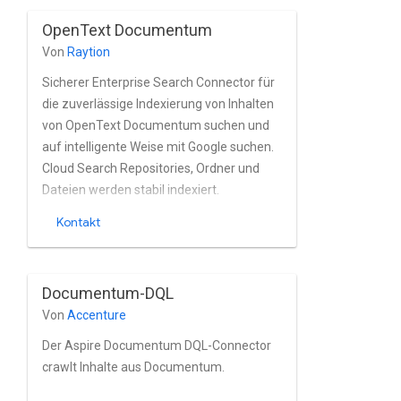
Installationen basierend auf aktiven
OpenText Documentum
Verzeichnis und andere
Von
Raytion
Verzeichnisdienste.
Sicherer Enterprise Search Connector für
die zuverlässige Indexierung von Inhalten
von OpenText Documentum suchen und
auf intelligente Weise mit Google suchen.
Cloud Search Repositories, Ordner und
Dateien werden stabil indexiert.
zusammen mit den Metadaten und
Kontakt
Eigenschaften von Documentum in
Echtzeit. Der Connector unterstützt das
Nutzer- und Gruppenverwaltung integriert.
Documentum-DQL
Von
Accenture
Der Aspire Documentum DQL-Connector
crawlt Inhalte aus Documentum.