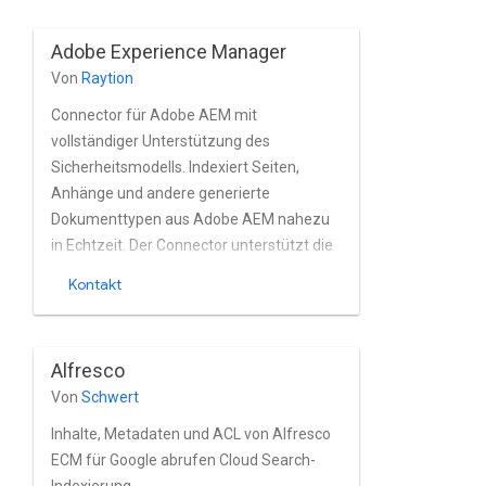
Website-Elemente, Unterstützung der
Rolle „Crawling als Nutzer“ und Support
Adobe Experience Manager
für den Backfill und zur Weiterleitung von
Von
Raytion
Inhalten.
Connector für Adobe AEM mit
vollständiger Unterstützung des
Sicherheitsmodells. Indexiert Seiten,
Anhänge und andere generierte
Dokumenttypen aus Adobe AEM nahezu
in Echtzeit. Der Connector unterstützt die
integrierte Nutzer- und
Kontakt
Gruppenverwaltung sowie AEM-
Installationen basierend auf Active
Directory und anderen
Alfresco
Verzeichnisdiensten. 6. Generation
Von
Schwert
Raytion Search Connector.
Inhalte, Metadaten und ACL von Alfresco
ECM für Google abrufen Cloud Search-