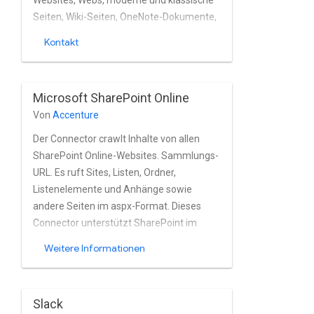
Websites, Webs, moderne und klassische
Seiten, Wiki-Seiten, OneNote-Dokumente,
Listeneinträge, Aufgaben,
Kontakt
Kalendereinträge, Anhänge und Dateien
aus SharePoint Online in nahezu in
Echtzeit. Microsoft SharePoint wird
Microsoft SharePoint Online
vollständig vom Connector unterstützt.
Von
Accenture
Die integrierte Nutzer- und
Gruppenverwaltung von Online sowie
Der Connector crawlt Inhalte von allen
Azure Active Verzeichnis und auch
SharePoint Online-Websites. Sammlungs-
OAuth-Anbieter wie SiteMinder und Okta.
URL. Es ruft Sites, Listen, Ordner,
Die unterstützt insbesondere die
Listenelemente und Anhänge sowie
Verbundauthentifizierung Microsoft 365-
andere Seiten im aspx-Format. Dieses
Mandanten.
Connector unterstützt SharePoint im
Rahmen von Microsoft 365. Sie verwendet
Weitere Informationen
die Sharepoint REST API und crawlt
Inhalte und Identitäten, Snapshot-basierte
und nicht Snapshot-basierte
Slack
inkrementelle die Dokumenthierarchie