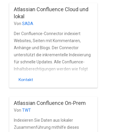
Confluence integrierte Nutzer- und
Atlassian Confluence Cloud und
Gruppenverwaltung Confluence-
lokal
Installationen auf Basis von Active
Von
SADA
Directory und anderen Verzeichnisdienste.
Der Confluence-Connector indexiert
Websites, Seiten mit Kommentaren,
Anhänge und Blogs. Der Connector
unterstützt die inkrementelle Indexierung
für schnelle Updates. Alle Confluence-
Inhaltsberechtigungen werden wie folgt
berücksichtigt: ACLs. Der Connector nutzt
Kontakt
die Confluence REST API und die
Confluence-CQL-Abfragesprache.
Atlassian Confluence On-Prem
Von
TWT
Indexieren Sie Daten aus lokaler
Zusammenführung mithilfe dieses