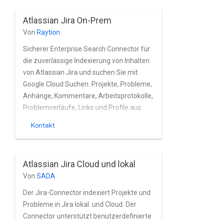
Nutzer- und Gruppenverwaltung in der
Atlassian Jira On-Prem
Cloud.
Von
Raytion
Sicherer Enterprise Search Connector für
die zuverlässige Indexierung von Inhalten
von Atlassian Jira und suchen Sie mit
Google Cloud Suchen. Projekte, Probleme,
Anhänge, Kommentare, Arbeitsprotokolle,
Problemverläufe, Links und Profile aus
dem lokalen Jira nahezu in Echtzeit. Der
Kontakt
Connector unterstützt Atlassian
vollständig. Die integrierte Nutzer- und
Gruppenverwaltung von Jira sowie Jira
Atlassian Jira Cloud und lokal
Installationen basierend auf Active
Von
SADA
Directory und anderen Verzeichnissen
Dienstleistungen.
Der Jira-Connector indexiert Projekte und
Probleme in Jira lokal. und Cloud. Der
Connector unterstützt benutzerdefinierte