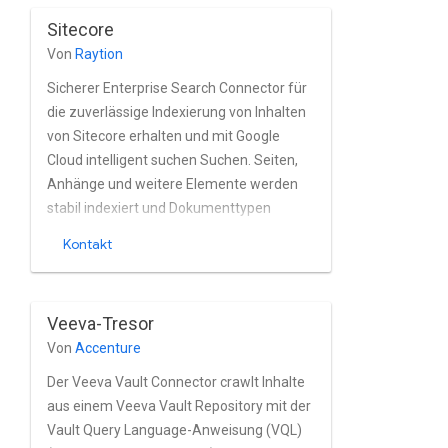
Gruppenverwaltung integriert.
Sitecore
Von
Raytion
Sicherer Enterprise Search Connector für
die zuverlässige Indexierung von Inhalten
von Sitecore erhalten und mit Google
Cloud intelligent suchen Suchen. Seiten,
Anhänge und weitere Elemente werden
stabil indexiert und Dokumenttypen
nahezu in Echtzeit generiert. Den
Kontakt
Connector vollständig das
Berechtigungsmodell von Sitecore sowie
die Nutzer- und im zugehörigen Active
Veeva-Tresor
Directory verwalten.
Von
Accenture
Der Veeva Vault Connector crawlt Inhalte
aus einem Veeva Vault Repository mit der
Vault Query Language-Anweisung (VQL)