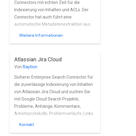
Connectors mit echten Zeit für die
Indexierung von Inhalten und ACLs. Der
Connector hat auch führt eine
automatische Metadatenextraktion aus
Confluence-Objekten aus. Seit Es wird als
Weitere Informationen
Confluence-Plug-in entwickelt und
reagiert auf interne ausgelöst und
aktiviert die Echtzeitindexierung. Von
Atlassian Jira Cloud
vielen Kunden verwendet
Von
Raytion
Sicherer Enterprise Search Connector für
die zuverlässige Indexierung von Inhalten
von Atlassian Jira Cloud und suchen Sie
mit Google Cloud Search Projekte,
Probleme, Anhänge, Kommentare,
Arbeitsprotokolle, Problemverläufe, Links
und Profile von Jira in der Cloud nahezu in
Kontakt
Echtzeit. Der Connector unterstützt
Atlassian Jira vollständig. integrierte