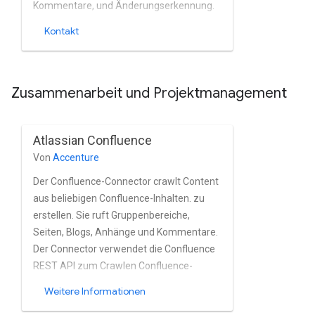
Kommentare, und Änderungserkennung.
Der Connector implementiert die
Kontakt
vollständige Durchlaufstrategie des
Google Content Connector SDK. Dabei
werden die Graph- und Rest-APIs von
Zusammenarbeit und Projektmanagement
Gitlab zum Abrufen des Gitlab-Inhalts
verwendet.
Atlassian Confluence
Von
Accenture
Der Confluence-Connector crawlt Content
aus beliebigen Confluence-Inhalten. zu
erstellen. Sie ruft Gruppenbereiche,
Seiten, Blogs, Anhänge und Kommentare.
Der Connector verwendet die Confluence
REST API zum Crawlen Confluence-
Inhalte unterstützt Early Binding,
Weitere Informationen
inkrementelles Crawling HTTP und