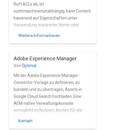
Ruft ACLs ab, ist
suchmaschinenunabhängig, kann Content
basierend auf Eigenschaften unter
Verwendung erwarteter Werte oder
Muster und filtert Seiten basierend auf
Weitere Informationen
den geplanten Zeiten. Unterstützt
Optionaler Abruf von Inhalten und
Verbindungsdrosselung. Es kann auch
Adobe Experience Manager
Page- und Asset-Objekte abrufen können.
Von
Optimal
Mit der Adobe Experience Manager-
Connector-Vorlage zu definieren, zu
bündeln und zu übertragen, Assets in
Google Cloud Search hochladen. Eine
AEM-native Verwaltungskonsole
ermöglicht es Nutzern, Knoten für die
Indexierung auszuwählen, Felder
Kontakt
auszuschließen, Einzuschließende