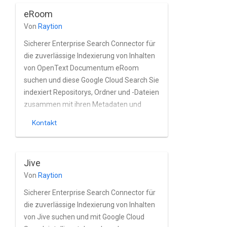
eRoom
Von
Raytion
Sicherer Enterprise Search Connector für
die zuverlässige Indexierung von Inhalten
von OpenText Documentum eRoom
suchen und diese Google Cloud Search Sie
indexiert Repositorys, Ordner und -Dateien
zusammen mit ihren Metadaten und
Eigenschaften aus Documentum eRoom
Kontakt
nahezu in Echtzeit. OpenText wird vom
Connector vollständig unterstützt. Die
integrierte Nutzer- und
Jive
Gruppenverwaltung von Documentum
Von
Raytion
eRoom.
Sicherer Enterprise Search Connector für
die zuverlässige Indexierung von Inhalten
von Jive suchen und mit Google Cloud