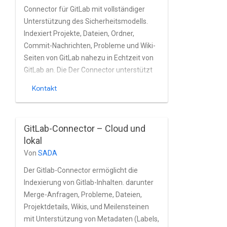
Connector für GitLab mit vollständiger
Unterstützung des Sicherheitsmodells.
Indexiert Projekte, Dateien, Ordner,
Commit-Nachrichten, Probleme und Wiki-
Seiten von GitLab nahezu in Echtzeit von
GitLab an. Die Der Connector unterstützt
den integrierten GitLab-Nutzer und die
Kontakt
integrierte Gruppe zu verstehen. Raytion-
Such-Connector der sechsten Generation
GitLab-Connector – Cloud und
lokal
Von
SADA
Der Gitlab-Connector ermöglicht die
Indexierung von Gitlab-Inhalten. darunter
Merge-Anfragen, Probleme, Dateien,
Projektdetails, Wikis, und Meilensteinen
mit Unterstützung von Metadaten (Labels,