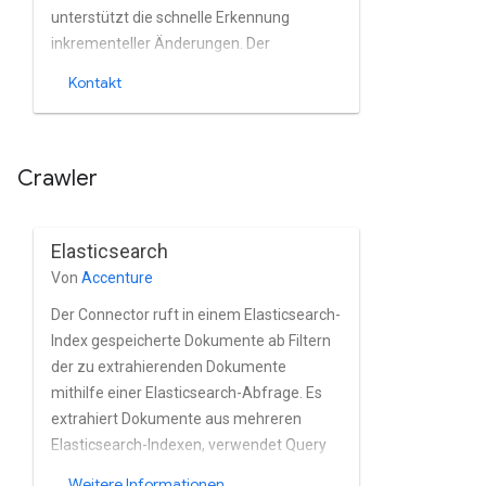
unterstützt die schnelle Erkennung
inkrementeller Änderungen. Der
Connector nutzt WordPress REST APIs
Kontakt
zum Indexieren der WordPress-Inhalte.
Crawler
Elasticsearch
Von
Accenture
Der Connector ruft in einem Elasticsearch-
Index gespeicherte Dokumente ab Filtern
der zu extrahierenden Dokumente
mithilfe einer Elasticsearch-Abfrage. Es
extrahiert Dokumente aus mehreren
Elasticsearch-Indexen, verwendet Query
DSL, unterstützt Slices für die Abfrage,
Weitere Informationen