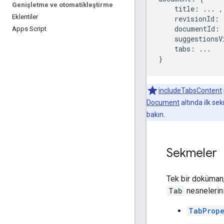
Genişletme ve otomatikleştirme
    title: ... ,

Eklentiler
    revisionId: .
    documentId: 
Apps Script
    suggestionsV
    tabs: ...

includeTabsContent
Document
altında ilk se
bakın.
Sekmeler
Tek bir doküman,
Tab
nesnelerini
TabPrope