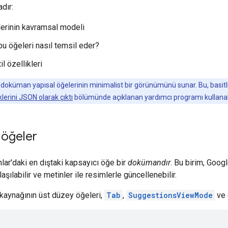
dır:
erinin kavramsal modeli
u öğeleri nasıl temsil eder?
il özellikleri
doküman yapısal öğelerinin minimalist bir görünümünü sunar. Bu, basitlik 
klerini JSON olarak çıktı
bölümünde açıklanan yardımcı programı kullanabi
 öğeler
r'daki en dıştaki kapsayıcı öğe bir
dokümandır
. Bu birim, Googl
laşılabilir ve metinler ile resimlerle güncellenebilir.
kaynağının üst düzey öğeleri,
Tab
,
SuggestionsViewMode
ve d