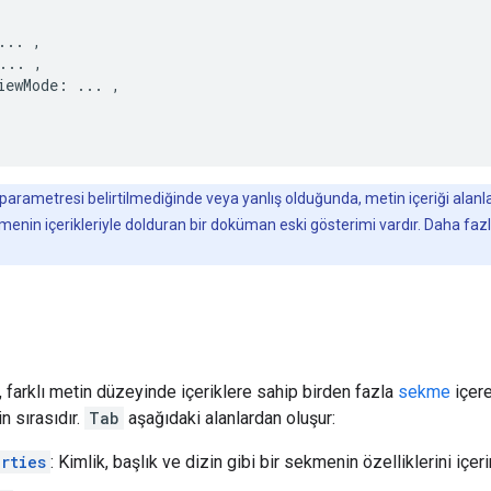
.. ,

... ,

iewMode: ... ,

parametresi belirtilmediğinde veya yanlış olduğunda, metin içeriği alanla
kmenin içerikleriyle dolduran bir doküman eski gösterimi vardır. Daha fazla
 farklı metin düzeyinde içeriklere sahip birden fazla
sekme
içere
n sırasıdır.
Tab
aşağıdaki alanlardan oluşur:
rties
: Kimlik, başlık ve dizin gibi bir sekmenin özelliklerini içerir