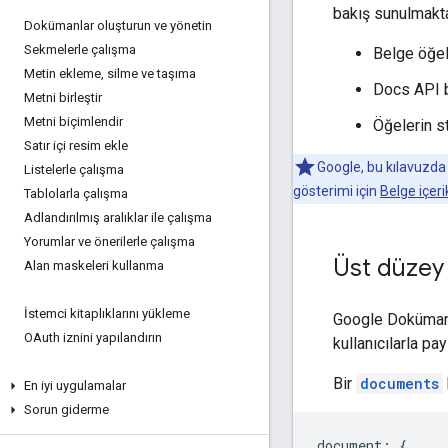
bakış sunulmakta
Dokümanlar oluşturun ve yönetin
Sekmelerle çalışma
Belge öğel
Metin ekleme
,
silme ve taşıma
Docs API b
Metni birleştir
Metni biçimlendir
Öğelerin st
Satır içi resim ekle
Google, bu kılavuzda 
Listelerle çalışma
gösterimi için
Belge içeri
Tablolarla çalışma
Adlandırılmış aralıklar ile çalışma
Yorumlar ve önerilerle çalışma
Üst düzey
Alan maskeleri kullanma
İstemci kitaplıklarını yükleme
Google Dokümanla
OAuth iznini yapılandırın
kullanıcılarla pay
Bir
documents
En iyi uygulamalar
Sorun giderme
document: {
