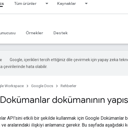
cs
Tüm ürünler
Kaynaklar
unucusu
Örnekler
Destek
Google, içerikleri tercih ettiğiniz dile çevirmek için yapay zeka tekno
 çevirilerinde hata olabilir.
le Workspace
Google Docs
Rehberler
Dokümanlar dokümanının yapıs
r API'sini etkili bir şekilde kullanmak için Google Dokümanlar b
 ve aralarındaki ilişkiyi anlamanız gerekir. Bu sayfada aşağıdaki konu