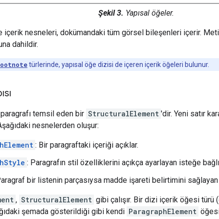
Şekil 3.
Yapısal öğeler.
 içerik nesneleri, dokümandaki tüm görsel bileşenleri içerir. Metin
na dahildir.
ootnote
türlerinde, yapısal öğe dizisi de içeren içerik öğeleri bulunur.
ısı
r paragrafı temsil eden bir
StructuralElement
'dir. Yeni satır ka
. Aşağıdaki nesnelerden oluşur:
hElement
: Bir paragraftaki içeriği açıklar.
hStyle
: Paragrafın stil özelliklerini açıkça ayarlayan isteğe bağlı
Paragraf bir listenin parçasıysa madde işareti belirtimini sağlayan
ment
,
StructuralElement
gibi çalışır. Bir dizi içerik öğesi türü 
ağıdaki şemada gösterildiği gibi kendi
ParagraphElement
öğesin