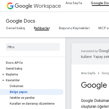
Ana Sayfa
Google Do
Workspace
Google Docs
Genel bakış
Rehberler
Başvuru Kaynakları
MCP s
kullanır. Yapay zeka
Docs API'sı
Genel bakış
Ana Sayfa
Goog
Başlama
Kavramlar
Google 
Doküman
Belge yapısı
İstekler ve yanıtlar
Google Dokümanla
Kuralları ve davranışı düzenleme
oluşturan öğeleri