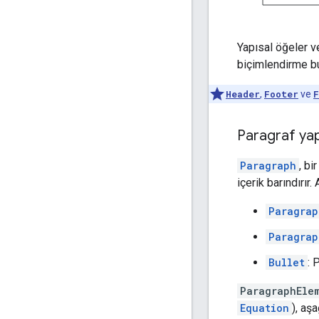
Yapısal öğeler ve
biçimlendirme bu
Header
,
Footer
ve
F
Paragraf yap
Paragraph
, bi
içerik barındırır
Paragrap
Paragrap
Bullet
: 
ParagraphEle
Equation
), aş