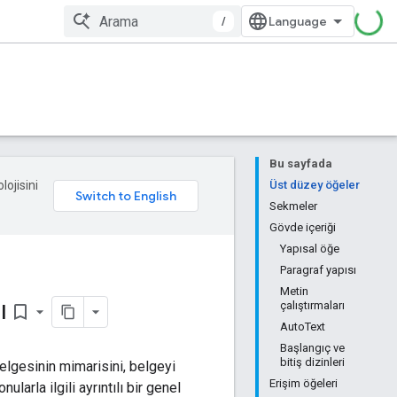
/
Bu sayfada
lojisini
Üst düzey öğeler
Sekmeler
Gövde içeriği
Yapısal öğe
Paragraf yapısı
Metin
ı
çalıştırmaları
bookmark_border
AutoText
Başlangıç ve
bitiş dizinleri
elgesinin mimarisini, belgeyi
Erişim öğeleri
larla ilgili ayrıntılı bir genel