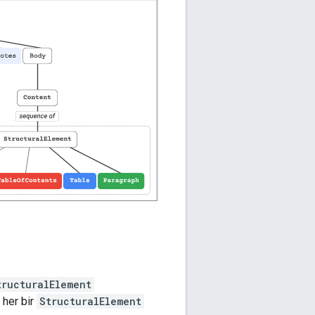
tructuralElement
 her bir
StructuralElement