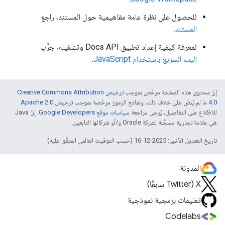
للحصول على نظرة عامة مفاهيمية حول المستند، راجِع
المستند
.
لمعرفة كيفية إعداد تطبيق Docs API وتشغيله، جرِّب
البدء السريع باستخدام JavaScript
.
إنّ محتوى هذه الصفحة مرخّص بموجب
ترخيص Creative Commons Attribution
4.0‏
ما لم يُنصّ على خلاف ذلك، ونماذج الرموز مرخّصة بموجب
ترخيص Apache 2.0‏
.
للاطّلاع على التفاصيل، يُرجى مراجعة
سياسات موقع Google Developers‏
. إنّ Java
هي علامة تجارية مسجَّلة لشركة Oracle و/أو شركائها التابعين.
تاريخ التعديل الأخير: 2025-12-16 (حسب التوقيت العالمي المتفَّق عليه)
المدونة
‫X ‏(Twitter سابقًا)
تعليمات برمجية نموذجية
Codelabs