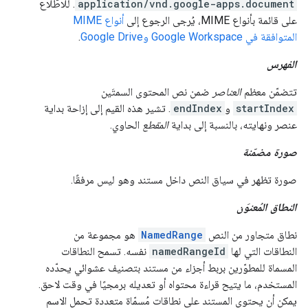
application/vnd.google-apps.document
. للاطّلاع
على قائمة بأنواع MIME، يُرجى الرجوع إلى
أنواع MIME
المتوافقة في Google Workspace وGoogle Drive
.
الفهرس
تتضمّن معظم
العناصر
ضمن نص المحتوى السمتَين
startIndex
و
endIndex
. تشير هذه القيم إلى إزاحة بداية
عنصر ونهايته، بالنسبة إلى بداية
المقطع
الحاوي.
صورة مضمّنة
صورة تظهر في سياق النص داخل مستند وهو ليس مرفقًا.
النطاق المُعنوَن
نطاق متجاور من النص
NamedRange
هو مجموعة من
النطاقات التي لها
namedRangeId
نفسه. تسمح النطاقات
المسماة للمطوّرين بربط أجزاء من مستند بتصنيف عشوائي يحدّده
المستخدم، ما يتيح قراءة محتواه أو تعديله برمجيًا في وقت لاحق.
يمكن أن يحتوي المستند على نطاقات مُسمّاة متعددة تحمل الاسم