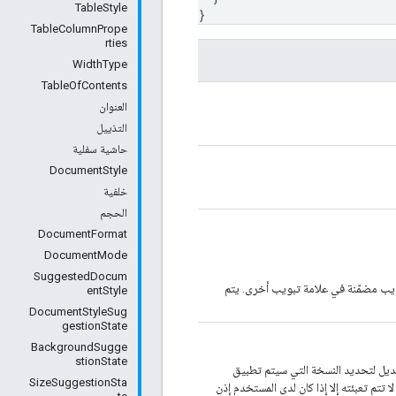
TableStyle
}
TableColumnPrope
rties
WidthType
TableOfContents
العنوان
التذييل
حاشية سفلية
DocumentStyle
خلفية
الحجم
DocumentFormat
DocumentMode
SuggestedDocum
يب مضمّنة في علامة تبويب أخرى. يتم
entStyle
DocumentStyleSug
gestionState
BackgroundSugge
stionState
عديل لتحديد النسخة التي سيتم تطبيق
SizeSuggestionSta
 تتم تعبئته إلا إذا كان لدى المستخدم إذن