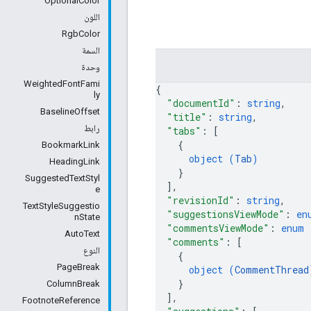
OptionalColor
اللون
RgbColor
السمة
وحدة
WeightedFontFami
{
ly
"documentId"
: 
string
,
BaselineOffset
"title"
: 
string
,
رابط
"tabs"
: 
[
{
BookmarkLink
object (
Tab
)
HeadingLink
}
SuggestedTextStyl
]
,
e
"revisionId"
: 
string
,
TextStyleSuggestio
"suggestionsViewMode"
: 
en
nState
"commentsViewMode"
: 
enum 
AutoText
"comments"
: 
[
النوع
{
PageBreak
object (
CommentThread
}
ColumnBreak
]
,
FootnoteReference