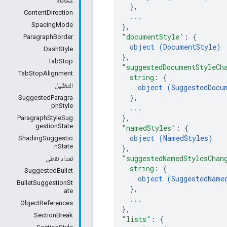
محاذاة
}
,
ContentDirection
...
SpacingMode
}
,
"documentStyle"
: 
{
ParagraphBorder
object (
DocumentStyle
)
DashStyle
}
,
TabStop
"suggestedDocumentStyleCh
TabStopAlignment
string
: 
{
التظليل
object (
SuggestedDocu
}
,
SuggestedParagra
phStyle
...
}
,
ParagraphStyleSug
gestionState
"namedStyles"
: 
{
object (
NamedStyles
)
ShadingSuggestio
nState
}
,
"suggestedNamedStylesChan
تعداد نقطي
string
: 
{
SuggestedBullet
object (
SuggestedName
BulletSuggestionSt
}
,
ate
...
ObjectReferences
}
,
SectionBreak
"lists"
: 
{