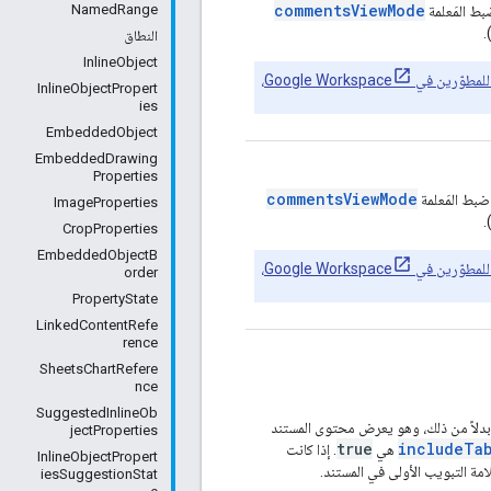
commentsViewMode
NamedRange
بط المَعلمة
)
النطاق
InlineObject
في Google Workspace
،
InlineObjectPropert
ies
EmbeddedObject
EmbeddedDrawing
Properties
commentsViewMode
 ضبط المَعلمة
ImageProperties
)
CropProperties
EmbeddedObjectB
في Google Workspace
،
order
PropertyState
LinkedContentRefe
rence
SheetsChartRefere
nce
SuggestedInlineOb
دلاً من ذلك، وهو يعرض محتوى المستند
jectProperties
true
includeTa
هي
. إذا كانت
InlineObjectPropert
ة التبويب الأولى في المستند.
iesSuggestionStat