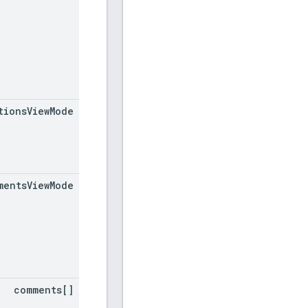
tions
View
Mode
ments
View
Mode
comments[]