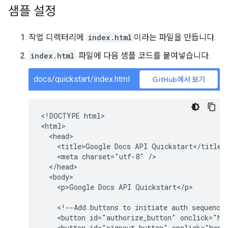
샘플 설정
작업 디렉터리에
index.html
이라는 파일을 만듭니다.
index.html
파일에 다음 샘플 코드를 붙여넣습니다.
docs/quickstart/index.html
GitHub에서 보기
<!DOCTYPE html>

<html>

  <head>

    <title>Google Docs API Quickstart</title>

    <meta charset="utf-8" />

  </head>

  <body>

    <p>Google Docs API Quickstart</p>

    <!--Add buttons to initiate auth sequence 
    <button id="authorize_button" onclick="han
    <button id="signout_button" onclick="handl