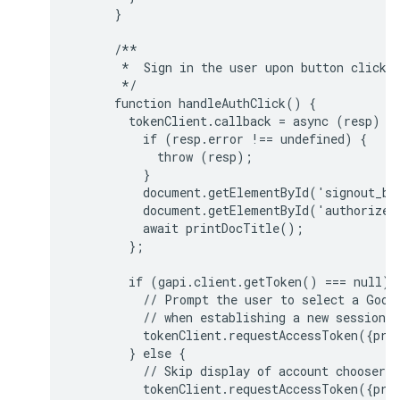
      }

      /**

       *  Sign in the user upon button click.

       */

      function handleAuthClick() {

        tokenClient.callback = async (resp) =>
          if (resp.error !== undefined) {

            throw (resp);

          }

          document.getElementById('signout_bu
          document.getElementById('authorize_
          await printDocTitle();

        };

        if (gapi.client.getToken() === null) {
          // Prompt the user to select a Googl
          // when establishing a new session.

          tokenClient.requestAccessToken({prom
        } else {

          // Skip display of account chooser a
          tokenClient.requestAccessToken({prom