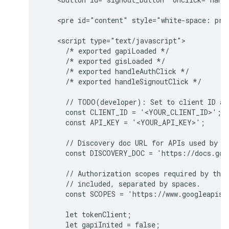
    <pre id="content" style="white-space: pre-
    <script type="text/javascript">

      /* exported gapiLoaded */

      /* exported gisLoaded */

      /* exported handleAuthClick */

      /* exported handleSignoutClick */

      // TODO(developer): Set to client ID and
      const CLIENT_ID = '<YOUR_CLIENT_ID>';

      const API_KEY = '<YOUR_API_KEY>';

      // Discovery doc URL for APIs used by th
      const DISCOVERY_DOC = 'https://docs.goo
      // Authorization scopes required by the 
      // included, separated by spaces.

      const SCOPES = 'https://www.googleapis.c
      let tokenClient;

      let gapiInited = false;
