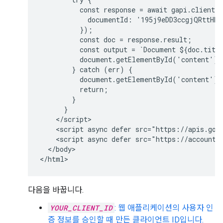
          const response = await gapi.client.d
            documentId: '195j9eDD3ccgjQRttHhJ
          });

          const doc = response.result;

          const output = `Document ${doc.title
          document.getElementById('content').i
        } catch (err) {

          document.getElementById('content').
          return;

        }

      }

    </script>

    <script async defer src="https://apis.goo
    <script async defer src="https://accounts
  </body>

</html>
다음을 바꿉니다.
YOUR_CLIENT_ID
: 웹 애플리케이션의 사용자 인
증 정보를 승인할 때 만든 클라이언트 ID입니다.