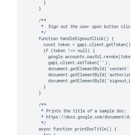
        }

      }

      /**

       *  Sign out the user upon button click.
       */

      function handleSignoutClick() {

        const token = gapi.client.getToken();

        if (token !== null) {

          google.accounts.oauth2.revoke(token.
          gapi.client.setToken('');

          document.getElementById('content').
          document.getElementById('authorize_
          document.getElementById('signout_bu
        }

      }

      /**

       * Prints the title of a sample doc:

       * https://docs.google.com/document/d/1
       */

      async function printDocTitle() {

        try {
