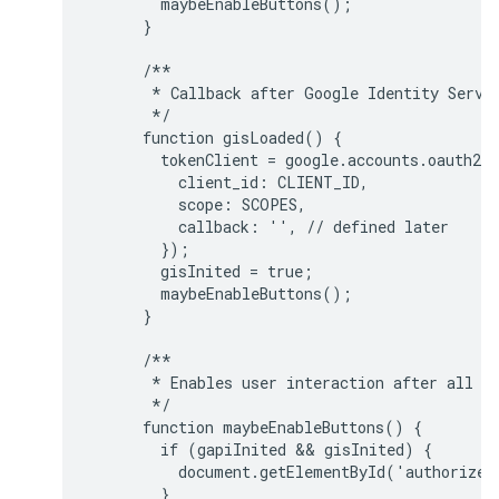
        maybeEnableButtons();

      }

      /**

       * Callback after Google Identity Servic
       */

      function gisLoaded() {

        tokenClient = google.accounts.oauth2.i
          client_id: CLIENT_ID,

          scope: SCOPES,

          callback: '', // defined later

        });

        gisInited = true;

        maybeEnableButtons();

      }

      /**

       * Enables user interaction after all li
       */

      function maybeEnableButtons() {

        if (gapiInited && gisInited) {

          document.getElementById('authorize_
        }
