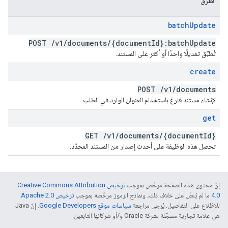
الطُرق
batch
Update
POST
/
v1
/
documents
/
{document
Id}:batch
Update
تُطبِّق تعديلًا واحدًا أو أكثر على المستند.
create
POST
/
v1
/
documents
لإنشاء مستند فارغ باستخدام العنوان الوارد في الطلب.
get
GET
/
v1
/
documents
/
{document
Id}
تحصل هذه الوظيفة على أحدث إصدار من المستند المحدّد.
إنّ محتوى هذه الصفحة مرخّص بموجب
ترخيص Creative Commons Attribution
4.0‏
ما لم يُنصّ على خلاف ذلك، ونماذج الرموز مرخّصة بموجب
ترخيص Apache 2.0‏
.
للاطّلاع على التفاصيل، يُرجى مراجعة
سياسات موقع Google Developers‏
. إنّ Java
هي علامة تجارية مسجَّلة لشركة Oracle و/أو شركائها التابعين.