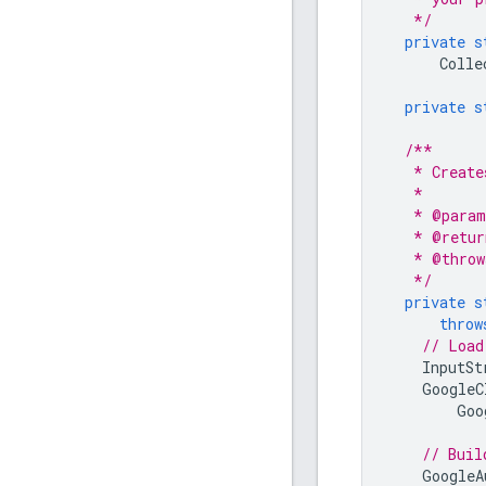
   */
private
s
Colle
private
s
/**
   * Create
   *
   * @para
   * @retur
   * @throw
   */
private
s
throw
// Load
InputSt
GoogleC
Goo
// Buil
GoogleA