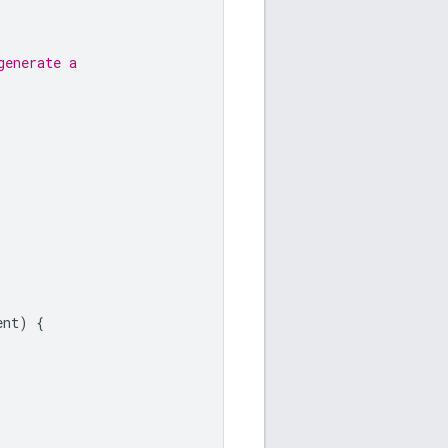
generate a
ent
)
{