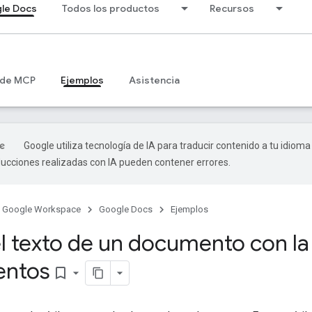
le Docs
Todos los productos
Recursos
 de MCP
Ejemplos
Asistencia
Google utiliza tecnología de IA para traducir contenido a tu idioma
ducciones realizadas con IA pueden contener errores.
Google Workspace
Google Docs
Ejemplos
el texto de un documento con la
ntos
bookmark_border