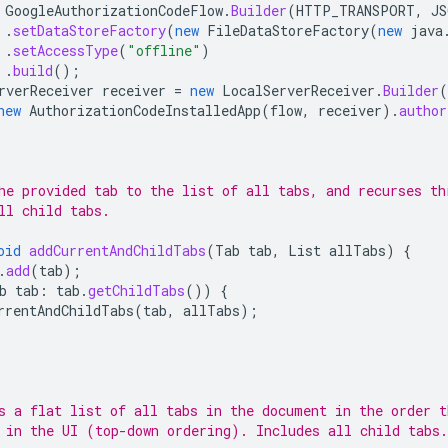
GoogleAuthorizationCodeFlow
.
Builder
(
HTTP_TRANSPORT
,
JS
.
setDataStoreFactory
(
new
FileDataStoreFactory
(
new
java
.
setAccessType
(
"offline"
)
.
build
();
rverReceiver
receiver
=
new
LocalServerReceiver
.
Builder
(
new
AuthorizationCodeInstalledApp
(
flow
,
receiver
).
author
he provided tab to the list of all tabs, and recurses th
ll child tabs.
oid
addCurrentAndChildTabs
(
Tab
tab
,
List
allTabs
)
{
.
add
(
tab
);
b
tab
:
tab
.
getChildTabs
())
{
rrentAndChildTabs
(
tab
,
allTabs
);
s a flat list of all tabs in the document in the order t
 in the UI (top-down ordering). Includes all child tabs.