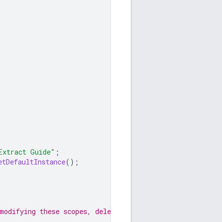
Extract Guide"
;
etDefaultInstance
();
modifying these scopes, delete