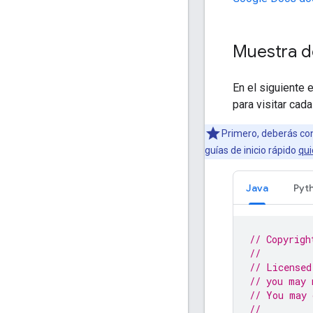
Muestra de
En el siguiente
para visitar cad
Primero, deberás con
guías de inicio rápido
qui
Java
Pyt
// Copyrigh
//
// Licensed
// you may 
// You may 
//