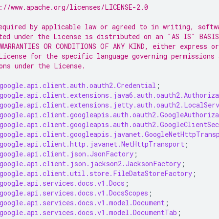
://www.apache.org/licenses/LICENSE-2.0
equired by applicable law or agreed to in writing, softw
ted under the License is distributed on an "AS IS" BASIS
WARRANTIES OR CONDITIONS OF ANY KIND, either express or
License for the specific language governing permissions 
ons under the License.
google.api.client.auth.oauth2.Credential
;
google.api.client.extensions.java6.auth.oauth2.Authoriza
google.api.client.extensions.jetty.auth.oauth2.LocalSer
google.api.client.googleapis.auth.oauth2.GoogleAuthoriz
google.api.client.googleapis.auth.oauth2.GoogleClientSec
google.api.client.googleapis.javanet.GoogleNetHttpTrans
google.api.client.http.javanet.NetHttpTransport
;
google.api.client.json.JsonFactory
;
google.api.client.json.jackson2.JacksonFactory
;
google.api.client.util.store.FileDataStoreFactory
;
google.api.services.docs.v1.Docs
;
google.api.services.docs.v1.DocsScopes
;
google.api.services.docs.v1.model.Document
;
google.api.services.docs.v1.model.DocumentTab
;