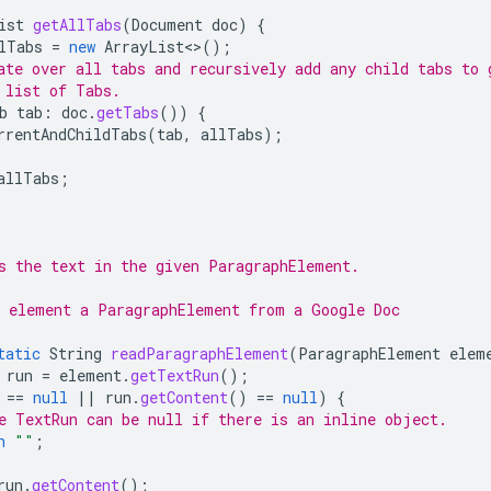
ist
getAllTabs
(
Document
doc
)
{
lTabs
=
new
ArrayList
<>
();
ate over all tabs and recursively add any child tabs to 
 list of Tabs.
b
tab
:
doc
.
getTabs
())
{
rrentAndChildTabs
(
tab
,
allTabs
);
allTabs
;
s the text in the given ParagraphElement.
 element a ParagraphElement from a Google Doc
tatic
String
readParagraphElement
(
ParagraphElement
elem
run
=
element
.
getTextRun
();
==
null
||
run
.
getContent
()
==
null
)
{
e TextRun can be null if there is an inline object.
n
""
;
run
.
getContent
();