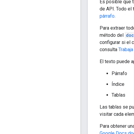
Es posible que te
de API. Todo el
párrafo
.
Para extraer tod
método del
doc
configurar si el
consulta
Trabaja
El texto puede 
Párrafo
Índice
Tablas
Las tablas se pu
visitar cada ele
Para obtener un
Google Docs d