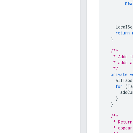
new
LocalSe
return
}
/**
   * Adds t
   * adds a
   */
private
v
allTabs
for
(
Ta
addCu
}
}
/**
   * Return
   * appear