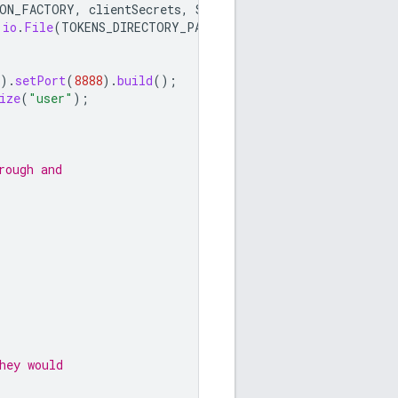
ON_FACTORY
,
clientSecrets
,
SCOPES
)
.
io
.
File
(
TOKENS_DIRECTORY_PATH
)))
).
setPort
(
8888
).
build
();
ize
(
"user"
);
rough and
hey would