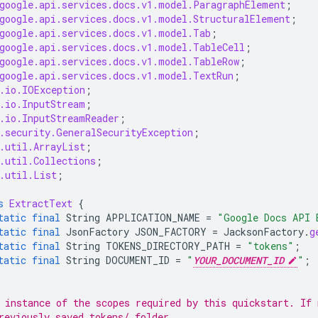
google.api.services.docs.v1.model.ParagraphElement
;
google.api.services.docs.v1.model.StructuralElement
;
google.api.services.docs.v1.model.Tab
;
google.api.services.docs.v1.model.TableCell
;
google.api.services.docs.v1.model.TableRow
;
google.api.services.docs.v1.model.TextRun
;
.io.IOException
;
.io.InputStream
;
.io.InputStreamReader
;
.security.GeneralSecurityException
;
.util.ArrayList
;
.util.Collections
;
.util.List
;
s
ExtractText
{
tatic
final
String
APPLICATION_NAME
=
"Google Docs API 
tatic
final
JsonFactory
JSON_FACTORY
=
JacksonFactory
.
g
tatic
final
String
TOKENS_DIRECTORY_PATH
=
"tokens"
;
tatic
final
String
DOCUMENT_ID
=
"
YOUR_DOCUMENT_ID
"
;
 instance of the scopes required by this quickstart. If 
reviously saved tokens/ folder.