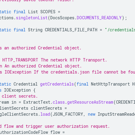
tatic
final
List
SCOPES
=
ctions
.
singletonList
(
DocsScopes
.
DOCUMENTS_READONLY
);
tatic
final
String
CREDENTIALS_FILE_PATH
=
"/credential
s an authorized Credential object.
m HTTP_TRANSPORT The network HTTP Transport.
n An authorized Credential object.
s IOException If the credentials.json file cannot be fo
tatic
Credential
getCredentials
(
final
NetHttpTransport
H
s
IOException
{
 client secrets.
ream
in
=
ExtractText
.
class
.
getResourceAsStream
(
CREDENT
lientSecrets
clientSecrets
=
gleClientSecrets
.
load
(
JSON_FACTORY
,
new
InputStreamRead
d flow and trigger user authorization request.
uthorizationCodeFlow
flow
=