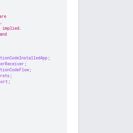
are
,
 implied.
and
tionCodeInstalledApp
;
verReceiver
;
ationCodeFlow
;
rets
;
port
;