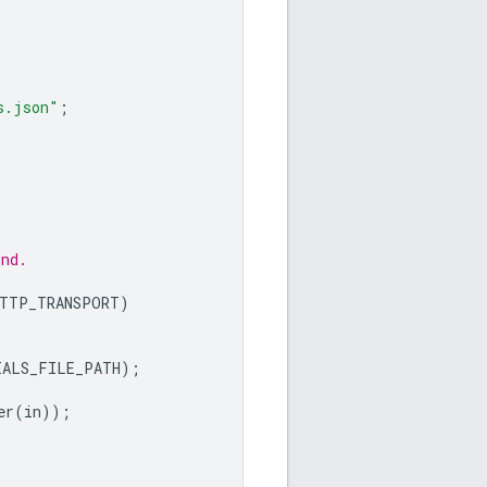
s.json"
;
und.
TTP_TRANSPORT
)
IALS_FILE_PATH
);
er
(
in
));