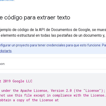
 código para extraer texto
 ejemplo de código de la API de Documentos de Google, se muest
a elemento estructural en todas las pestañas de un documento y, l
figurar un proyecto para tener credenciales para que esto funcione. Pa
ckstarts
.
hon
t 2019 Google LLC
 under the Apache License, Version 2.0 (the "License");
not use this file except in compliance with the License.
obtain a copy of the License at