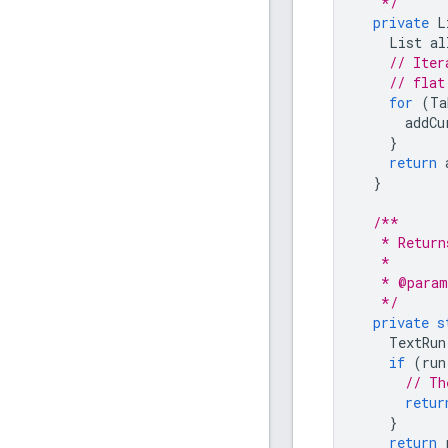
   */
private
L
List
al
// Iter
// flat
for
(
Ta
addCu
}
return
}
/**
   * Return
   *
   * @param
   */
private
s
TextRun
if
(
run
// Th
retur
}
return