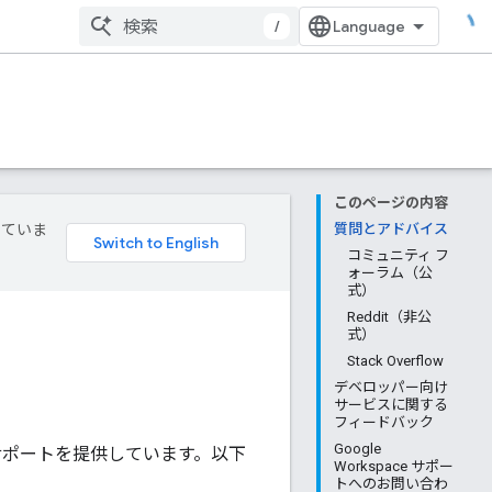
/
このページの内容
していま
質問とアドバイス
コミュニティ フ
ォーラム（公
式）
Reddit（非公
式）
Stack Overflow
デベロッパー向け
サービスに関する
フィードバック
Google
のサポートを提供しています。以下
Workspace サポー
トへのお問い合わ