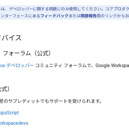
ルは、
デベロッパー
に関する問題にのみ使用してください。コアプロダ
インターフェースにある
フィードバック
または
問題報告
用のリンクからお
ドバイス
 フォーラム（公式）
space デベロッパー
コミュニティ フォーラムで、Google Works
非公式）
営のサブレディットでもサポートを受けられます。
ppsScript
orkspacedevs