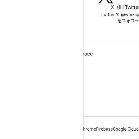
ブログ
X（旧 Twitt
Google Workspace Developers
Twitter で @works
ブログを読む
をフォロー
デベロッパー向け Google Workspace
プラットフォームの概要
デベロッパー プロダクト
リリースノート
デベロッパー サポート
利用規約
Android
Chrome
Firebase
Google Cloud