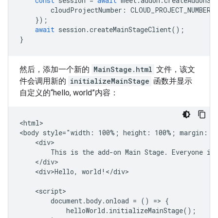
const
session
=
await
meet
.
addon
.
createAddonSe
cloudProjectNumber
:
CLOUD_PROJECT_NUMBER
,
});
await
session
.
createMainStageClient
();
}
然后，添加一个新的
MainStage.html
文件，该文
件会调用新的
initializeMainStage
函数并显示
自定义的“hello, world”内容：
<html>

<body style="width: 100%; height: 100%; margin: 0"
    <div>

        This is the add-on Main Stage. Everyone in 
    </div>

    <div>Hello, world!</div>

    <script>

        document.body.onload = () => {

            helloWorld.initializeMainStage();
