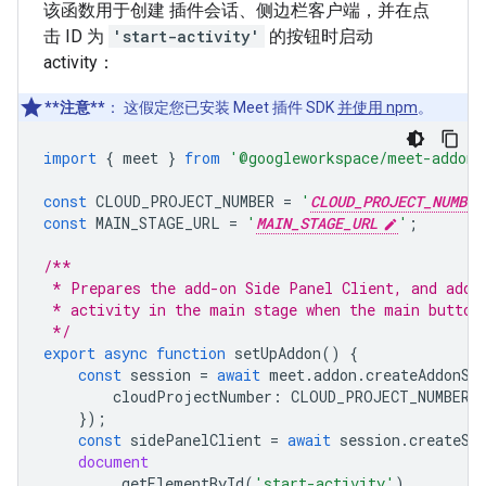
该函数用于创建 插件会话、侧边栏客户端，并在点
击 ID 为
'start-activity'
的按钮时启动
activity：
**注意**
：
这假定您已安装 Meet 插件 SDK
并使用 npm
。
import
{
meet
}
from
'@googleworkspace/meet-addons
const
CLOUD_PROJECT_NUMBER
=
'
CLOUD_PROJECT_NUMBER
const
MAIN_STAGE_URL
=
'
MAIN_STAGE_URL
'
;
/**
 * Prepares the add-on Side Panel Client, and adds
 * activity in the main stage when the main button
 */
export
async
function
setUpAddon
()
{
const
session
=
await
meet
.
addon
.
createAddonSe
cloudProjectNumber
:
CLOUD_PROJECT_NUMBER
,
});
const
sidePanelClient
=
await
session
.
createSi
document
.
getElementById
(
'start-activity'
)