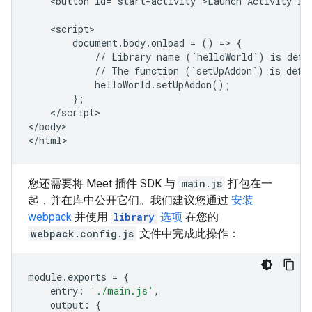
    <button id="start-activity">Launch Activity in 
    <script>

        document.body.onload = () => {

            // Library name (`helloWorld`) is defin
            // The function (`setUpAddon`) is defin
            helloWorld.setUpAddon();

        };

    </script>

</body>

您还需要将 Meet 插件 SDK 与
main.js
打包在一
起，并在库中公开它们。我们建议您通过
安装
webpack
并使用
library
选项
在您的
webpack.config.js
文件中完成此操作：
module
.
exports
=
{
entry
:
'./main.js'
,
output
:
{