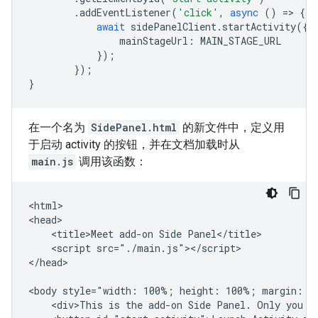
.
addEventListener
(
'click'
,
async
()
=
>
{
await
sidePanelClient
.
startActivity
({
mainStageUrl
:
MAIN_STAGE_URL
});
});
}
在一个名为
SidePanel.html
的新文件中，定义用
于启动 activity 的按钮，并在文档加载时从
main.js
调用该函数：
<html>

<head>

    <title>Meet add-on Side Panel</title>

    <script src="./main.js"></script>

</head>

<body style="width: 100%; height: 100%; margin: 0"
    <div>This is the add-on Side Panel. Only you ca