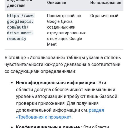
Описание
Использование
действия
https:
/
/
www
.
Просмотр файлов
Ограниченный
googleapis
.
Google Диска,
com
/
auth
/
созданных или
drive
.
meet
.
отредактированных
readonly
с помощью Google
Meet.
В столбце «Использование» таблицы указана степень
чувствительности каждого диапазона в соответствии
со следующими определениями:
Неконфиденциальная информация
: Эти
области доступа обеспечивают минимальный
уровень авторизации и требуют лишь базовой
проверки приложения. Для получения
дополнительной информации см.
раздел
«Требования к проверке»
.
Конфиденциальные данные
: Эти области