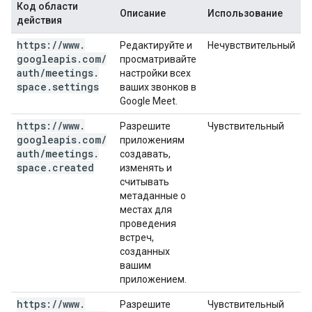
Код области
Описание
Использование
действия
https:
/
/
www
.
Редактируйте и
Нечувствительный
googleapis
.
com
/
просматривайте
auth
/
meetings
.
настройки всех
space
.
settings
ваших звонков в
Google Meet.
https:
/
/
www
.
Разрешите
Чувствительный
googleapis
.
com
/
приложениям
auth
/
meetings
.
создавать,
space
.
created
изменять и
считывать
метаданные о
местах для
проведения
встреч,
созданных
вашим
приложением.
https:
/
/
www
.
Разрешите
Чувствительный