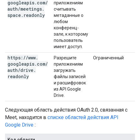
googleapis
.
com
/
приложениям
auth
/
meetings
.
считывать
space
.
readonly
метаданные о
любом
конференц-
зале, к которому
пользователь
имеет доступ.
https:
/
/
www
.
Разрешите
Ограниченный
googleapis
.
com
/
приложениям
auth
/
drive
.
загружать
readonly
файлы записей
и расшифровок
из API Google
Drive.
Следующая область действия OAuth 2.0, связанная с
Meet, находится в
списке областей действия API
Google Drive
:
Код области